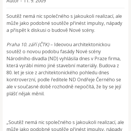
Autor
11. 9. 2009
×
Soutěž nemá nic společného s jakoukoli realizací, ale
může jako podobné soutěže přinést impulsy, nápady
a přispět k diskusi o budově Nové scény.
Praha 10. září (ČTK)
– Ideovou architektonickou
soutěž o novou podobu fasády Nové scény
Národního divadla (ND) vyhlásila dnes v Praze firma,
která vyrábí mimo jiné stavební materiály. Budova z
80. let je sice z architektonického pohledu dnes
kontroverzní, podle ředitele ND Ondřeje Černého se
ale v současné době rozhodně nepočítá, že by se její
plášť nějak měnil.
„Soutěž nemá nic společného s jakoukoli realizací, ale
může jako podobné soutěže přinést impulsy, nápady