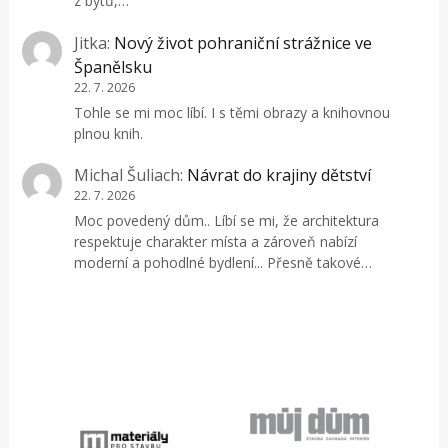
z bytů,…
Jitka
:
Nový život pohraniční strážnice ve
Španělsku
22. 7. 2026
Tohle se mi moc líbí. I s těmi obrazy a knihovnou
plnou knih.
Michal Šuliach
:
Návrat do krajiny dětství
22. 7. 2026
Moc povedený dům.. Líbí se mi, že architektura
respektuje charakter místa a zároveň nabízí
moderní a pohodlné bydlení... Přesně takové…