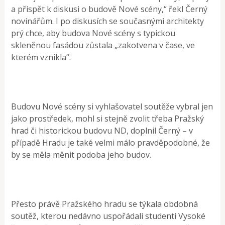
a přispět k diskusi o budově Nové scény,“ řekl Černý
novinářům. I po diskusích se současnými architekty
prý chce, aby budova Nové scény s typickou
skleněnou fasádou zůstala „zakotvena v čase, ve
kterém vznikla“.
Budovu Nové scény si vyhlašovatel soutěže vybral jen
jako prostředek, mohl si stejně zvolit třeba Pražský
hrad či historickou budovu ND, doplnil Černý – v
případě Hradu je také velmi málo pravděpodobné, že
by se měla měnit podoba jeho budov.
Přesto právě Pražského hradu se týkala obdobná
soutěž, kterou nedávno uspořádali studenti Vysoké