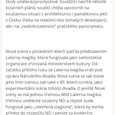
školy uměleckoprůmyslové. Soutěžící navrhli několik
bizarních plánů; soutěž chtěla upozornit na
současnou situaci s architekturou i památkovou péčí
v Česku: třeba na relativní moc bohatých developerů,
ale i na „nedotknutelnost“ pražského panoramatu.
Nová scéna v posledních letech patřila představením
Laterny magiky, která fungovala jako samostatná
organizace zřizovaná ministerstvem kultury. Od
začátku příštího roku se Laterna magika vrátí pod
správu Národního divadla. Nová scéna se tak stane
jeho třetí scénou; tak také v 80. letech vznikla, jako
experimentální scéna tohoto divadla. O jeviště Nové
scény se má jednou třetinou dělit Laterna magika,
třetinou umělecké soubory ND a zbytek bude
fungovat jako „otevřená stagiona“, která by mohla
přinést do rozpočtu ND i peníze za komerční