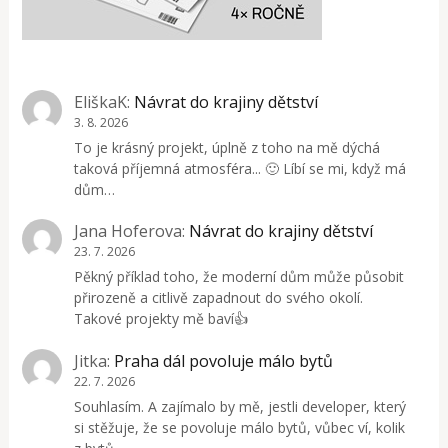
EliškaK
:
Návrat do krajiny dětství
3. 8. 2026
To je krásný projekt, úplně z toho na mě dýchá
taková příjemná atmosféra... 🙂 Líbí se mi, když má
dům…
Jana Hoferova
:
Návrat do krajiny dětství
23. 7. 2026
Pěkný příklad toho, že moderní dům může působit
přirozeně a citlivě zapadnout do svého okolí.
Takové projekty mě baví👍
Jitka
:
Praha dál povoluje málo bytů
22. 7. 2026
Souhlasím. A zajímalo by mě, jestli developer, který
si stěžuje, že se povoluje málo bytů, vůbec ví, kolik