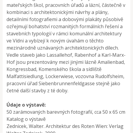
mateřských škol, pracovních úřadů a lázní, částečně v
kombinaci s architektonickými návrhy a plány,
detailními fotografiemi a dobovými plakáty působivě
ozřejmují bohatství rozmanitých formálních řešení a
stavebních typologií v rámci komunální architektury
ve Vídni a vybízejí k novým úvahám o těchto
mezinárodně uznávaných architektonických dílech.
Vedle staveb jako Lassallehof, Rabenhof a Karl-Marx-
Hof jsou prezentovány mezi jinými lázně Amalienbad,
Kongressbad, Komenského škola a sídliště
Malfattisiedlung, Lockerwiese, vozovna Rudolfsheim,
pracovní úřad Siebenbrunnenfeldgasse stejně jako
četné další stavby z té doby.
Údaje o výstavě:
50 zarámovaných barevných fotografií, cca 50 x 65 cm
Katalog o výstavě
Zednicek, Walter. Architektur des Roten Wien: Verlag