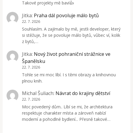
Takové projekty mě baví👍
Jitka
:
Praha dál povoluje málo bytů
22. 7. 2026
Souhlasím. A zajímalo by mě, jestli developer, který
si stěžuje, že se povoluje málo bytů, vůbec ví, kolik
z bytů,…
Jitka
:
Nový život pohraniční strážnice ve
Španělsku
22. 7. 2026
Tohle se mi moc líbí. I s těmi obrazy a knihovnou
plnou knih.
Michal Šuliach
:
Návrat do krajiny dětství
22. 7. 2026
Moc povedený dům.. Líbí se mi, že architektura
respektuje charakter místa a zároveň nabízí
moderní a pohodlné bydlení... Přesně takové…