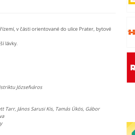
zemí, v části orientované do ulice Prater, bytové
í lávky.
striktu Józsefváros
ett Tarr, János Sarusi Kis, Tamás Ükös, Gábor
va
y