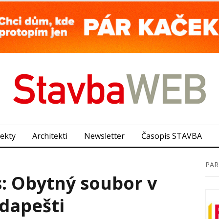
jekty
Architekti
Newsletter
Časopis STAVBA
PAR
s: Obytný soubor v
udapešti