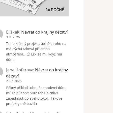
EliškaK
:
Návrat do krajiny dětství
3. 8. 2026
To je krásný projekt, úplně z toho na
mě dýchá taková příjemná
atmosféra... 🙂 Líbí se mi, když má
dům…
Jana Hoferova
:
Návrat do krajiny
dětství
23. 7. 2026
Pěkný příklad toho, že moderní dům
může působit přirozeně a citlivě
zapadnout do svého okolí. Takové
projekty mě baví👍