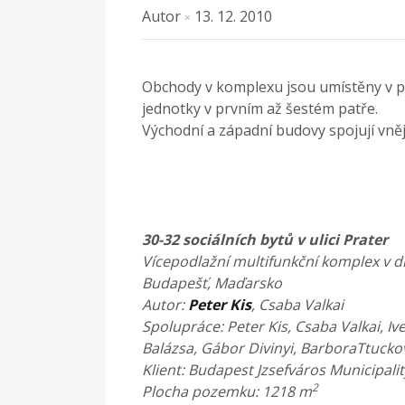
Autor
13. 12. 2010
×
Obchody v komplexu jsou umístěny v pří
jednotky v prvním až šestém patře.
Východní a západní budovy spojují vnějš
30-32 sociálních bytů v ulici Prater
Vícepodlažní multifunkční komplex v di
Budapešť, Maďarsko
Autor:
Peter Kis
, Csaba Valkai
Spolupráce: Peter Kis, Csaba Valkai, Iv
Balázsa, Gábor Divinyi, BarboraTtucko
Klient: Budapest Jzsefváros Municipalit
2
Plocha pozemku: 1218 m