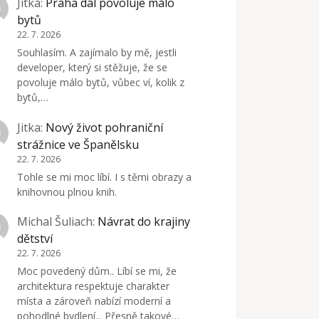
Jitka
:
Praha dál povoluje málo
bytů
22. 7. 2026
Souhlasím. A zajímalo by mě, jestli
developer, který si stěžuje, že se
povoluje málo bytů, vůbec ví, kolik z
bytů,…
Jitka
:
Nový život pohraniční
strážnice ve Španělsku
22. 7. 2026
Tohle se mi moc líbí. I s těmi obrazy a
knihovnou plnou knih.
Michal Šuliach
:
Návrat do krajiny
dětství
22. 7. 2026
Moc povedený dům.. Líbí se mi, že
architektura respektuje charakter
místa a zároveň nabízí moderní a
pohodlné bydlení... Přesně takové…