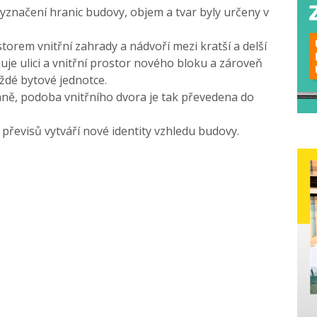
vyznačení hranic budovy, objem a tvar byly určeny v
torem vnitřní zahrady a nádvoří mezi kratší a delší
uje ulici a vnitřní prostor nového bloku a zároveň
ždé bytové jednotce.
traně, podoba vnitřního dvora je tak převedena do
převisů vytváří nové identity vzhledu budovy.