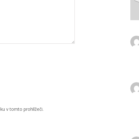
u v tomto prohlížeči.