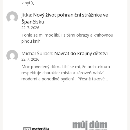
z bytů,…
Jitka
:
Nový život pohraniční strážnice ve
Španělsku
22. 7. 2026
Tohle se mi moc líbí. I s těmi obrazy a knihovnou
plnou knih.
Michal Šuliach
:
Návrat do krajiny dětství
22. 7. 2026
Moc povedený dům.. Líbí se mi, že architektura
respektuje charakter místa a zároveň nabízí
moderní a pohodlné bydlení... Přesně takové…