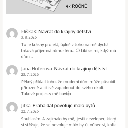
EliškaK
:
Návrat do krajiny dětství
3. 8. 2026
To je krásný projekt, úplně z toho na mě dýchá
taková příjemná atmosféra... 🙂 Líbí se mi, když má
dům…
Jana Hoferova
:
Návrat do krajiny dětství
23. 7. 2026
Pěkný příklad toho, že moderní dům může působit
přirozeně a citlivě zapadnout do svého okolí.
Takové projekty mě baví👍
Jitka
:
Praha dál povoluje málo bytů
22. 7. 2026
Souhlasím. A zajímalo by mě, jestli developer, který
si stěžuje, že se povoluje málo bytů, vůbec ví, kolik