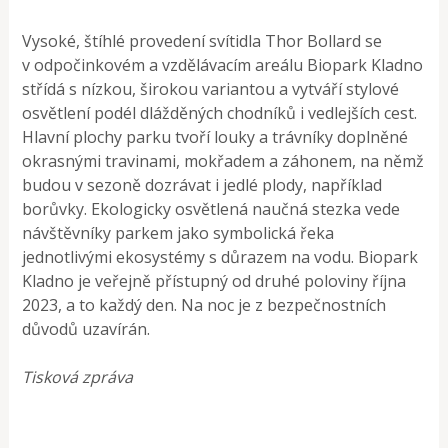
Vysoké, štíhlé provedení svítidla Thor Bollard se
v odpočinkovém a vzdělávacím areálu Biopark Kladno
střídá s nízkou, širokou variantou a vytváří stylové
osvětlení podél dlážděných chodníků i vedlejších cest.
Hlavní plochy parku tvoří louky a trávníky doplněné
okrasnými travinami, mokřadem a záhonem, na němž
budou v sezoně dozrávat i jedlé plody, například
borůvky. Ekologicky osvětlená naučná stezka vede
návštěvníky parkem jako symbolická řeka
jednotlivými ekosystémy s důrazem na vodu. Biopark
Kladno je veřejně přístupný od druhé poloviny října
2023, a to každý den. Na noc je z bezpečnostních
důvodů uzavírán.
Tisková zpráva