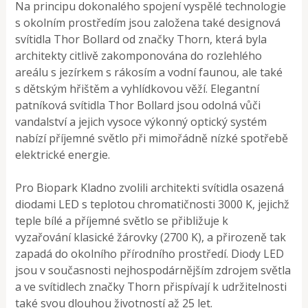
Na principu dokonalého spojení vyspělé technologie
s okolním prostředím jsou založena také designová
svítidla Thor Bollard od značky Thorn, která byla
architekty citlivě zakomponována do rozlehlého
areálu s jezírkem s rákosím a vodní faunou, ale také
s dětským hřištěm a vyhlídkovou věží. Elegantní
patníková svítidla Thor Bollard jsou odolná vůči
vandalství a jejich vysoce výkonný optický systém
nabízí příjemné světlo při mimořádně nízké spotřebě
elektrické energie.
Pro Biopark Kladno zvolili architekti svítidla osazená
diodami LED s teplotou chromatičnosti 3000 K, jejichž
teple bílé a příjemné světlo se přibližuje k
vyzařování klasické žárovky (2700 K), a přirozeně tak
zapadá do okolního přírodního prostředí. Diody LED
jsou v současnosti nejhospodárnějším zdrojem světla
a ve svítidlech značky Thorn přispívají k udržitelnosti
také svou dlouhou životností až 25 let.