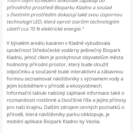
Thorn svým vzhledem dokonale zapadají do
přírodního prostředí Bioparku Kladno a soulad
s životním prostředím dokazují také svou úspornou
technologií LED, která oproti starším technologiím
ušetří cca 70 % elektrické energie.“
V bývalém areálu kasáren v Kladně vybudovala
společnost Středočeské vodárny jedinečný Biopark
Kladno, jehož cílem je poskytnout obyvatelům města
hodnotný přírodní prostor, který bude sloužit
odpočinku a současně bude interaktivní a zábavnou
formou seznamovat návštěvníky s významem vody a
jejím koloběhem v přírodě a ekosystémech.
Informační tabule nabízejí zajímavé informace také o
rozmanitosti rostlinné a živočišné říše a jejími přínosy
pro naši krajinu. Dalším zdrojem cenných poznatků o
přírodě, která návštěvníky parku obklopuje, je
mobilní aplikace Biopark Kladno by Veolia.