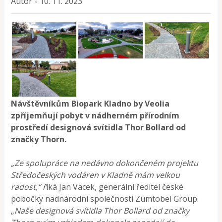
Autor
10. 11. 2023
×
Návštěvníkům Biopark Kladno by Veolia
zpříjemňují pobyt v nádherném přírodním
prostředí designová svítidla Thor Bollard od
značky Thorn.
„Ze spolupráce na nedávno dokončeném projektu
Středočeských vodáren v Kladně mám velkou
radost,“ ř
íká Jan Vacek, generální ředitel české
pobočky nadnárodní společnosti Zumtobel Group.
„
Naše designová svítidla Thor Bollard od značky