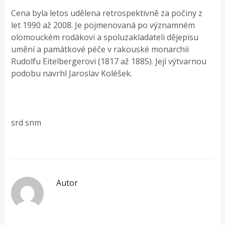
Cena byla letos udělena retrospektivně za počiny z
let 1990 až 2008. Je pojmenovaná po významném
olomouckém rodákovi a spoluzakladateli dějepisu
umění a památkové péče v rakouské monarchii
Rudolfu Eitelbergerovi (1817 až 1885). Její výtvarnou
podobu navrhl Jaroslav Koléšek.
srd snm
Autor