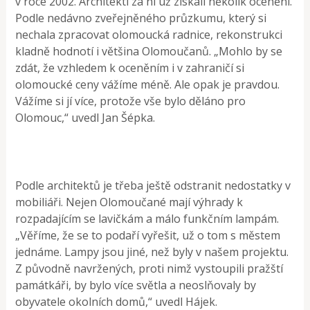
v roce 2002. Architekti za ni už získali několik ocenění.
Podle nedávno zveřejněného průzkumu, který si
nechala zpracovat olomoucká radnice, rekonstrukci
kladně hodnotí i většina Olomoučanů. „Mohlo by se
zdát, že vzhledem k oceněním i v zahraničí si
olomoucké ceny vážíme méně. Ale opak je pravdou.
Vážíme si jí více, protože vše bylo děláno pro
Olomouc,“ uvedl Jan Šépka.
Podle architektů je třeba ještě odstranit nedostatky v
mobiliáři. Nejen Olomoučané mají výhrady k
rozpadajícím se lavičkám a málo funkčním lampám.
„Věříme, že se to podaří vyřešit, už o tom s městem
jednáme. Lampy jsou jiné, než byly v našem projektu.
Z původně navržených, proti nimž vystoupili pražští
památkáři, by bylo více světla a neoslňovaly by
obyvatele okolních domů,“ uvedl Hájek.