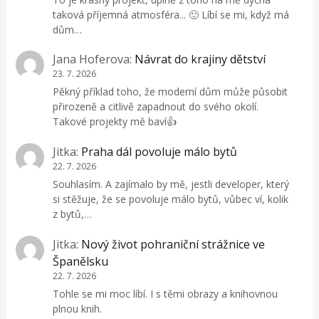
taková příjemná atmosféra... 🙂 Líbí se mi, když má
dům…
Jana Hoferova
:
Návrat do krajiny dětství
23. 7. 2026
Pěkný příklad toho, že moderní dům může působit
přirozeně a citlivě zapadnout do svého okolí.
Takové projekty mě baví👍
Jitka
:
Praha dál povoluje málo bytů
22. 7. 2026
Souhlasím. A zajímalo by mě, jestli developer, který
si stěžuje, že se povoluje málo bytů, vůbec ví, kolik
z bytů,…
Jitka
:
Nový život pohraniční strážnice ve
Španělsku
22. 7. 2026
Tohle se mi moc líbí. I s těmi obrazy a knihovnou
plnou knih.