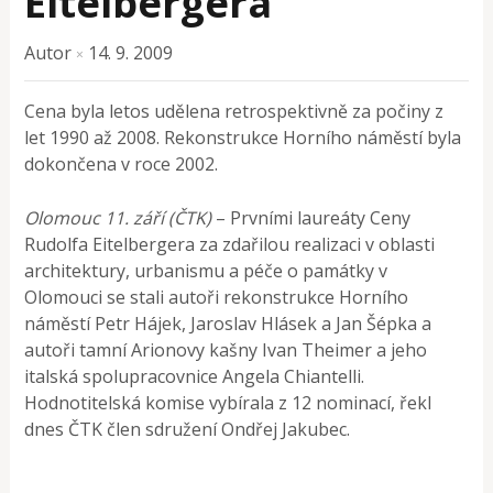
Eitelbergera
Autor
14. 9. 2009
×
Cena byla letos udělena retrospektivně za počiny z
let 1990 až 2008. Rekonstrukce Horního náměstí byla
dokončena v roce 2002.
Olomouc 11. září (ČTK)
– Prvními laureáty Ceny
Rudolfa Eitelbergera za zdařilou realizaci v oblasti
architektury, urbanismu a péče o památky v
Olomouci se stali autoři rekonstrukce Horního
náměstí Petr Hájek, Jaroslav Hlásek a Jan Šépka a
autoři tamní Arionovy kašny Ivan Theimer a jeho
italská spolupracovnice Angela Chiantelli.
Hodnotitelská komise vybírala z 12 nominací, řekl
dnes ČTK člen sdružení Ondřej Jakubec.