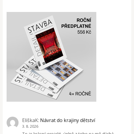
EliškaK
:
Návrat do krajiny dětství
3. 8. 2026
To je krásný projekt, úplně z toho na mě dýchá