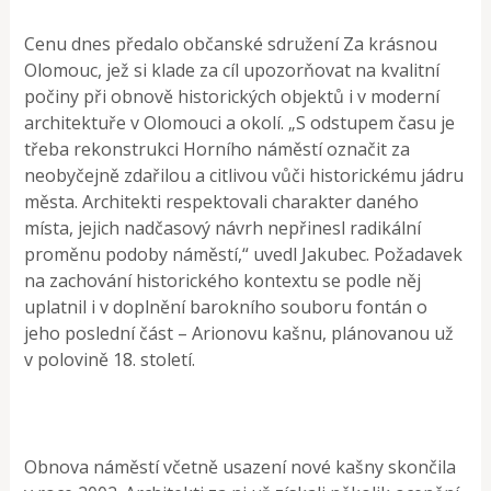
Cenu dnes předalo občanské sdružení Za krásnou
Olomouc, jež si klade za cíl upozorňovat na kvalitní
počiny při obnově historických objektů i v moderní
architektuře v Olomouci a okolí. „S odstupem času je
třeba rekonstrukci Horního náměstí označit za
neobyčejně zdařilou a citlivou vůči historickému jádru
města. Architekti respektovali charakter daného
místa, jejich nadčasový návrh nepřinesl radikální
proměnu podoby náměstí,“ uvedl Jakubec. Požadavek
na zachování historického kontextu se podle něj
uplatnil i v doplnění barokního souboru fontán o
jeho poslední část – Arionovu kašnu, plánovanou už
v polovině 18. století.
Obnova náměstí včetně usazení nové kašny skončila