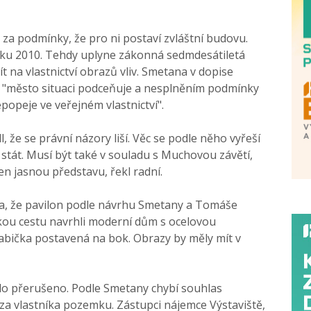
a podmínky, že pro ni postaví zvláštní budovu.
oku 2010. Tehdy uplyne zákonná sedmdesátiletá
 na vlastnictví obrazů vliv. Smetana v dopise
že "město situaci podceňuje a nesplněním podmínky
opeje ve veřejném vlastnictví".
l, že se právní názory liší. Věc se podle něho vyřeší
 stát. Musí být také v souladu s Muchovou závětí,
en jasnou představu, řekl radní.
la, že pavilon podle návrhu Smetany a Tomáše
skou cestu navrhli moderní dům s ocelovou
rabička postavená na bok. Obrazy by měly mít v
ylo přerušeno. Podle Smetany chybí souhlas
a vlastníka pozemku. Zástupci nájemce Výstaviště,