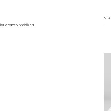
STA
u v tomto prohlížeči.