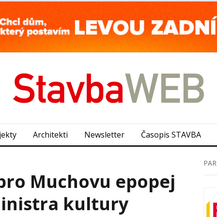
jekty
Architekti
Newsletter
Časopis STAVBA
PAR
 pro Muchovu epopej
nistra kultury