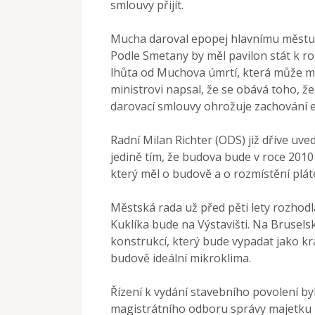
smlouvy přijít.
Mucha daroval epopej hlavnímu městu z
Podle Smetany by měl pavilon stát k r
lhůta od Muchova úmrtí, která může mít
ministrovi napsal, že se obává toho, 
darovací smlouvy ohrožuje zachování ep
Radní Milan Richter (ODS) již dříve uved
jedině tím, že budova bude v roce 2010
který měl o budově a o rozmístění plát
Městská rada už před pěti lety rozhod
Kuklíka bude na Výstavišti. Na Brusel
konstrukcí, který bude vypadat jako k
budově ideální mikroklima.
Řízení k vydání stavebního povolení b
magistrátního odboru správy majetku z