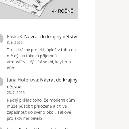
EliškaK
:
Návrat do krajiny dětství
3. 8. 2026
To je krásný projekt, úplně z toho na
mě dýchá taková příjemná
atmosféra... 🙂 Líbí se mi, když má
dům…
Jana Hoferova
:
Návrat do krajiny
dětství
23. 7. 2026
Pěkný příklad toho, že moderní dům
může působit přirozeně a citlivě
zapadnout do svého okolí. Takové
projekty mě baví👍