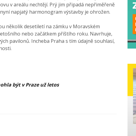
ovu v areálu nechtějí. Prý jim připadá nepřiměřeně
íž nyní napjatý harmonogram výstavby je ohrožen.
 jsou několik desetiletí na zámku v Moravském
letošního nebo začátkem příštího roku. Navrhuje,
ých pavilonů. Incheba Praha s tím údajně souhlasí,
nosti.
hla být v Praze už letos