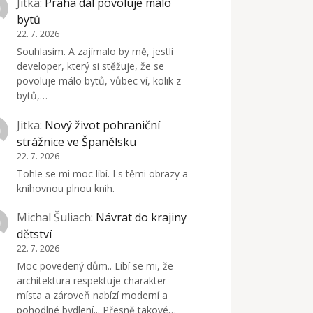
Jitka
:
Praha dál povoluje málo
bytů
22. 7. 2026
Souhlasím. A zajímalo by mě, jestli
developer, který si stěžuje, že se
povoluje málo bytů, vůbec ví, kolik z
bytů,…
Jitka
:
Nový život pohraniční
strážnice ve Španělsku
22. 7. 2026
Tohle se mi moc líbí. I s těmi obrazy a
knihovnou plnou knih.
Michal Šuliach
:
Návrat do krajiny
dětství
22. 7. 2026
Moc povedený dům.. Líbí se mi, že
architektura respektuje charakter
místa a zároveň nabízí moderní a
pohodlné bydlení... Přesně takové…