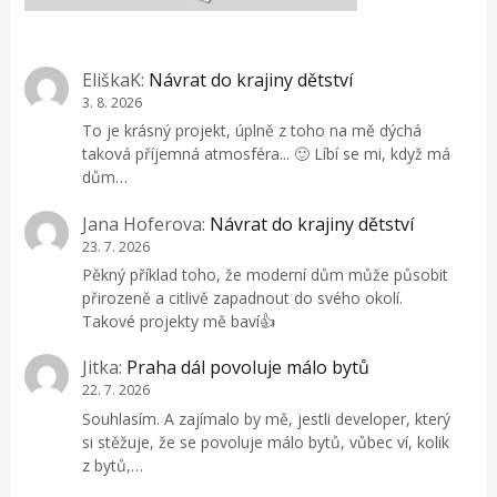
EliškaK
:
Návrat do krajiny dětství
3. 8. 2026
To je krásný projekt, úplně z toho na mě dýchá
taková příjemná atmosféra... 🙂 Líbí se mi, když má
dům…
Jana Hoferova
:
Návrat do krajiny dětství
23. 7. 2026
Pěkný příklad toho, že moderní dům může působit
přirozeně a citlivě zapadnout do svého okolí.
Takové projekty mě baví👍
Jitka
:
Praha dál povoluje málo bytů
22. 7. 2026
Souhlasím. A zajímalo by mě, jestli developer, který
si stěžuje, že se povoluje málo bytů, vůbec ví, kolik
z bytů,…