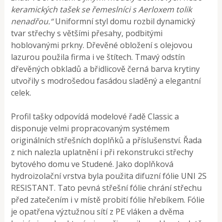
keramických tašek se řemeslníci s Aerloxem tolik
nenadřou.“
Uniformní styl domu rozbil dynamický
tvar střechy s většími přesahy, podbitými
hoblovanými prkny. Dřevěné obložení s olejovou
lazurou použila firma i ve štítech. Tmavý odstín
dřevěných obkladů a břidlicově černá barva krytiny
utvořily s modrošedou fasádou sladěný a elegantní
celek.
Profil tašky odpovídá modelové řadě Classic a
disponuje velmi propracovaným systémem
originálních střešních doplňků a příslušenství. Řada
z nich nalezla uplatnění i při rekonstrukci střechy
bytového domu ve Studené. Jako doplňková
hydroizolační vrstva byla použita difuzní fólie UNI 2S
RESISTANT. Tato pevná střešní fólie chrání střechu
před zatečením i v místě probití fólie hřebíkem. Fólie
je opatřena výztužnou sítí z PE vláken a dvěma