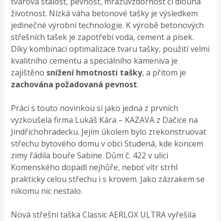
tvarová stálost, pevnost, mrazuvzdornost či dlouhá
životnost. Nízká váha betonové tašky je výsledkem
jedinečné výrobní technologie. K výrobě betonových
střešních tašek je zapotřebí voda, cement a písek.
Díky kombinaci optimalizace tvaru tašky, použití velmi
kvalitního cementu a speciálního kameniva je
zajištěno
snížení hmotnosti tašky
, a přitom je
zachována požadovaná pevnost
.
Práci s touto novinkou si jako jedna z prvních
vyzkoušela firma Lukáš Kára – KAZAVA z Dačice na
Jindřichohradecku. Jejím úkolem bylo zrekonstruovat
střechu bytového domu v obci Studená, kde koncem
zimy řádila bouře Sabine. Dům č. 422 v ulici
Komenského dopadl nejhůře, neboť vítr strhl
prakticky celou střechu i s krovem. Jako zázrakem se
nikomu nic nestalo.
Nová střešní taška Classic AERLOX ULTRA vyřešila