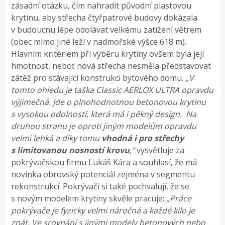
zásadní otázku, čím nahradit původní plastovou
krytinu, aby střecha čtyřpatrové budovy dokázala
v budoucnu lépe odolávat velkému zatížení větrem
(obec mimo jiné leží v nadmořské výšce 618 m).
Hlavním kritériem při výběru krytiny ovšem byla její
hmotnost, neboť nová střecha nesměla představovat
zátěž pro stávající konstrukci bytového domu.
„V
tomto ohledu je taška Classic AERLOX ULTRA opravdu
výjimečná. Jde o plnohodnotnou betonovou krytinu
s vysokou odolností, která má i pěkný design. Na
druhou stranu je oproti jiným modelům opravdu
velmi lehká a díky tomu
vhodná i pro střechy
s limitovanou nosností krovu
,“
vysvětluje za
pokrývačskou firmu Lukáš Kára a souhlasí, že má
novinka obrovský potenciál zejména v segmentu
rekonstrukcí. Pokrývači si také pochvalují, že se
s novým modelem krytiny skvěle pracuje:
„Práce
pokrývače je fyzicky velmi náročná a každé kilo je
znát. Ve srovnání s jinými modely betonových nebo