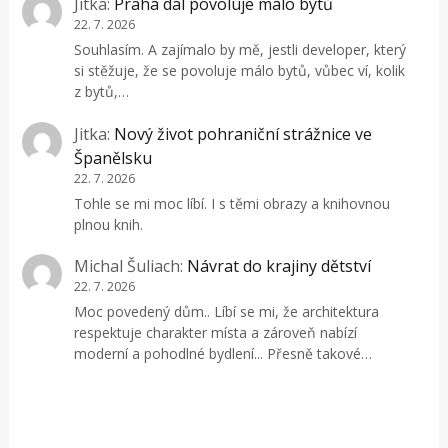
Jitka
:
Praha dál povoluje málo bytů
22. 7. 2026
Souhlasím. A zajímalo by mě, jestli developer, který
si stěžuje, že se povoluje málo bytů, vůbec ví, kolik
z bytů,…
Jitka
:
Nový život pohraniční strážnice ve
Španělsku
22. 7. 2026
Tohle se mi moc líbí. I s těmi obrazy a knihovnou
plnou knih.
Michal Šuliach
:
Návrat do krajiny dětství
22. 7. 2026
Moc povedený dům.. Líbí se mi, že architektura
respektuje charakter místa a zároveň nabízí
moderní a pohodlné bydlení... Přesně takové…