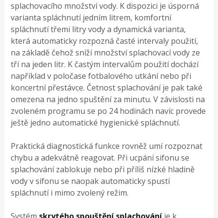
splachovacího množství vody. K dispozici je úsporná
varianta spláchnutí jedním litrem, komfortní
spláchnutí třemi litry vody a dynamická varianta,
která automaticky rozpozná časté intervaly použití,
na základě čehož sníží množství splachovací vody ze
tří na jeden litr. K častým intervalům použití dochází
například v poločase fotbalového utkání nebo při
koncertní přestávce. Četnost splachování je pak také
omezena na jedno spuštění za minutu. V závislosti na
zvoleném programu se po 24 hodinách navíc provede
ještě jedno automatické hygienické spláchnutí.
Praktická diagnostická funkce rovněž umí rozpoznat
chybu a adekvátně reagovat. Při ucpání sifonu se
splachování zablokuje nebo při příliš nízké hladině
vody v sifonu se naopak automaticky spustí
spláchnutí i mimo zvolený režim.
Systém
skrytého spouštění splachování
je k