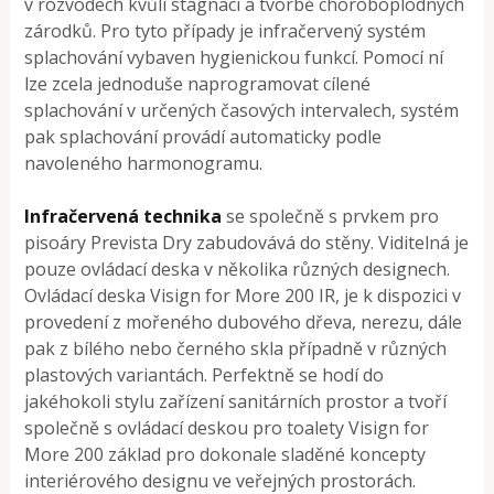
v rozvodech kvůli stagnaci a tvorbě choroboplodných
zárodků. Pro tyto případy je infračervený systém
splachování vybaven hygienickou funkcí. Pomocí ní
lze zcela jednoduše naprogramovat cílené
splachování v určených časových intervalech, systém
pak splachování provádí automaticky podle
navoleného harmonogramu.
Infračervená technika
se společně s prvkem pro
pisoáry Prevista Dry zabudovává do stěny. Viditelná je
pouze ovládací deska v několika různých designech.
Ovládací deska Visign for More 200 IR, je k dispozici v
provedení z mořeného dubového dřeva, nerezu, dále
pak z bílého nebo černého skla případně v různých
plastových variantách. Perfektně se hodí do
jakéhokoli stylu zařízení sanitárních prostor a tvoří
společně s ovládací deskou pro toalety Visign for
More 200 základ pro dokonale sladěné koncepty
interiérového designu ve veřejných prostorách.