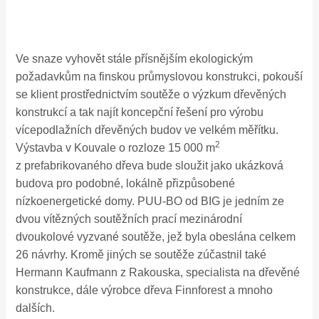
Ve snaze vyhovět stále přísnějším ekologickým
požadavkům na finskou průmyslovou konstrukci, pokouší
se klient prostřednictvím soutěže o výzkum dřevěných
konstrukcí a tak najít koncepční řešení pro výrobu
vícepodlažních dřevěných budov ve velkém měřítku.
2
Výstavba v Kouvale o rozloze 15 000 m
z prefabrikovaného dřeva bude sloužit jako ukázková
budova pro podobné, lokálně přizpůsobené
nízkoenergetické domy. PUU-BO od BIG je jedním ze
dvou vítězných soutěžních prací mezinárodní
dvoukolové vyzvané soutěže, jež byla obeslána celkem
26 návrhy. Kromě jiných se soutěže zúčastnil také
Hermann Kaufmann z Rakouska, specialista na dřevěné
konstrukce, dále výrobce dřeva Finnforest a mnoho
dalších.