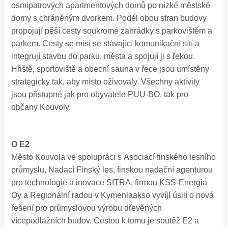
osmipatrových apartmentových domů po nízké městské
domy s chráněným dvorkem. Podél obou stran budovy
propojují pěší cesty soukromé zahrádky s parkovištěm a
parkem. Cesty se mísí se stávající komunikační sítí a
integrují stavbu do parku, města a spojují ji s řekou.
Hřiště, sportoviště a obecní sauna v řece jsou umístěny
strategicky tak, aby místo oživovaly. Všechny aktivity
jsou přístupné jak pro obyvatele PUU-BO, tak pro
občany Kouvoly.
O E2
Město Kouvola ve spolupráci s Asociací finského lesního
průmyslu, Nadací Finský les, finskou nadační agenturou
pro technologie a inovace SITRA, firmou KSS-Energia
Oy a Regionální radou v Kymenlaakso vyvíjí úsilí o nová
řešení pro průmyslovou výrobu dřevěných
vícepodlažních budov. Cestou k tomu je soutěž E2 a