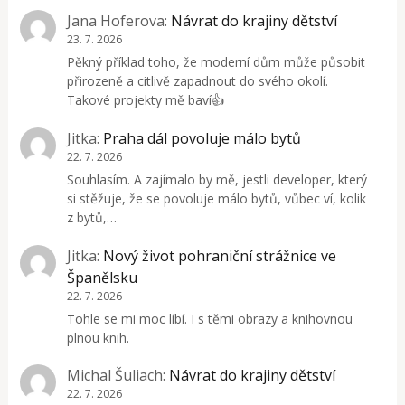
Jana Hoferova
:
Návrat do krajiny dětství
23. 7. 2026
Pěkný příklad toho, že moderní dům může působit
přirozeně a citlivě zapadnout do svého okolí.
Takové projekty mě baví👍
Jitka
:
Praha dál povoluje málo bytů
22. 7. 2026
Souhlasím. A zajímalo by mě, jestli developer, který
si stěžuje, že se povoluje málo bytů, vůbec ví, kolik
z bytů,…
Jitka
:
Nový život pohraniční strážnice ve
Španělsku
22. 7. 2026
Tohle se mi moc líbí. I s těmi obrazy a knihovnou
plnou knih.
Michal Šuliach
:
Návrat do krajiny dětství
22. 7. 2026