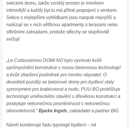
sekcemi domu, takže vzniklý prostor je mnohem
intimnější a každý byt tu má přímé propojení s venkem.
Sekce s nejlepšími vyhlídkami jsou naopak nejvyšší a
nalézají se v nich většinou apartmenty s terasami nebo
střešními zahradami, protože střechy se stupňovitě
snižují
„Le Corbusierovo DOMI-NO bylo vyvinuto kvůli
zprůmyslnění konstrukce s novou betonovou technologií
a kvůli zlepšení podmínek pro mnoho obyvatel. O
desetiletí později se betonové domy pro bydlení staly
synonymem pro krabicovost a nudu. PUU-BO prokřižuje
technologii uměleckého stavění s dřevěnou konstrukcí a
poskytuje nekonečnou proměnlivost s nekonečnou
obnovitelností.“
Bjarke Ingels
, zakladatel a partner BIG
Návrh kombinuje řadu typologií bydlení – od