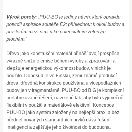
Výrok poroty
: „PUU-BO je jediný návrh, který opravdu
potvrdil aspirace soutěže E2: přihlédnout k okolí budov a
prostorům mezi nimi jako potenciálním zeleným
plochám.“
Dřevo jako konstrukční materiál přináší dvojí prospěch:
výrazně snižuje emise během výroby a zpracování a
zlepšuje energetickou výkonnost budov, v nichž je
použito. Doposud je ve Finsku, zemi známé produkcí
dřeva, dřevěná konstrukce používána u vícepodlažních
budov jen v fragmentárně. PUU-BO od BIG je komplexní
prefabrikované řešení, navržené tak, aby bylo výjimečně
flexibilní v použití a materiálově efektivní. Koncepce
PUU-BO jako systém založený na nejlepší praxi a bez
předdefinovaných standardních prvků dává řešení
inteligenci a zajišťuje jeho životnost do budoucna.