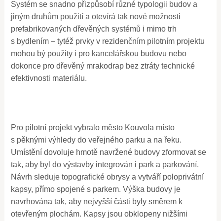
Systém se snadno přizpůsobí různé typologii budov a
jiným druhům použití a otevírá tak nové možnosti
prefabrikovaných dřevěných systémů i mimo trh
s bydlením – tytéž prvky v rezidenčním pilotním projektu
mohou bý použity i pro kancelářskou budovu nebo
dokonce pro dřevěný mrakodrap bez ztráty technické
efektivnosti materiálu.
Pro pilotní projekt vybralo město Kouvola místo
s pěknými výhledy do veřejného parku a na řeku.
Umístění dovoluje hmotě navržené budovy zformovat se
tak, aby byl do výstavby integrován i park a parkování.
Návrh sleduje topografické obrysy a vytváří poloprivátní
kapsy, přímo spojené s parkem. Výška budovy je
navrhována tak, aby nejvyšší části byly směrem k
otevřeným plochám. Kapsy jsou obklopeny nižšími