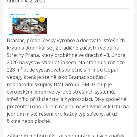
Autor
4. 2. 2020
×
Bramac, přední český výrobce a dodavatel střešních
krytin a doplňků, se již tradičně zúčastní veletrhu
Střechy Praha, který proběhne ve dnech 6.–8. února
2020 na výstavišti v Letňanech. Na stánku o rozloze
228 m²
bude vystavovat společně s firmou Icopal
Vedag, která je stejně jako Bramac součástí
nadnárodní skupiny BMI Group. BMI Group je
evropským lídrem ve výrobě střešních systémů,
střešního příslušenství a hydroizolací. Díky společné
prezentaci obou firem najdou návštěvníci veletrhu na
jednom místě řešení pro každý typ střechy, ať už
šikmé nebo ploché.
Zákazníci mohou těžit ze spolupráce silných značek,