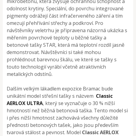
mikrobetonu, která zvyšuje ochrannou schopnost a
odolnost krytiny. Speciální, do povrchu integrované
pigmenty odrážejí část infračerveného záření a tím
omezují přehřívání střechy a podkroví. Pro
návštěvníky veletrhu je připravena názorná ukázka s
měřením povrchové teploty u běžné tašky a
betonové tašky STAR, která má teplotní rozdíl jasně
demonstrovat. Návštěvníci si také mohou
prohlédnout barevnou škálu, ve které se tašky s
touto technologií vyrábí včetně atraktivních
metalických odstínů.
Dalším velkým lákadlem expozice Bramac bude
unikátní model střešní tašky s názvem
Classic
AERLOX ULTRA
, který se vyznačuje o 30 % nižší
hmotností než běžná betonová taška. Tento model si
i přes nižší hmotnost zachovává všechny důležité
přednosti betonových tašek, jako jsou především
tvarová stálost a pevnost. Model
Classic AERLOX