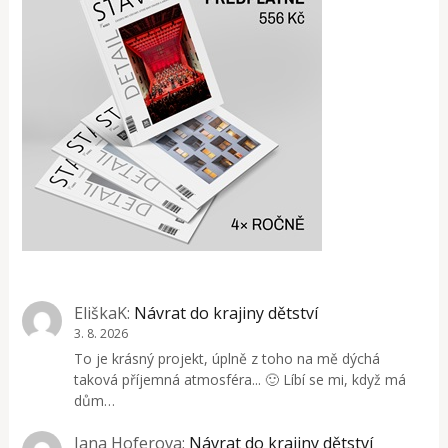
EliškaK
:
Návrat do krajiny dětství
3. 8. 2026
To je krásný projekt, úplně z toho na mě dýchá
taková příjemná atmosféra... 🙂 Líbí se mi, když má
dům…
Jana Hoferova
:
Návrat do krajiny dětství