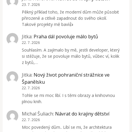
23. 7. 2026
Pěkný příklad toho, že moderní dům může působit
přirozeně a citlivě zapadnout do svého okolí.
Takové projekty mě baví👍
Jitka
:
Praha dál povoluje málo bytů
22. 7. 2026
Souhlasím. A zajímalo by mě, jestli developer, který
si stěžuje, že se povoluje málo bytů, vůbec ví, kolik
z bytů,…
Jitka
:
Nový život pohraniční strážnice ve
Španělsku
22. 7. 2026
Tohle se mi moc líbí. I s těmi obrazy a knihovnou
plnou knih.
Michal Šuliach
:
Návrat do krajiny dětství
22. 7. 2026
Moc povedený dům.. Líbí se mi, že architektura