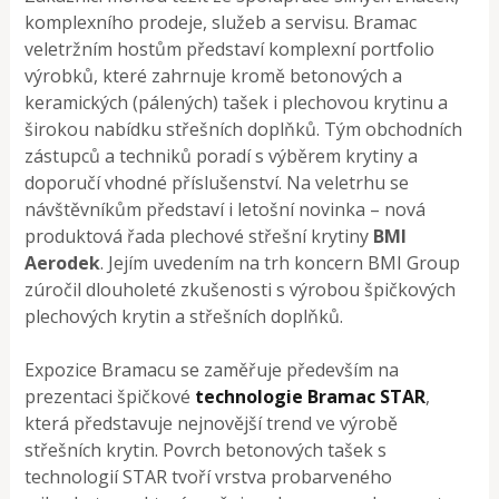
komplexního prodeje, služeb a servisu. Bramac
veletržním hostům představí komplexní portfolio
výrobků, které zahrnuje kromě betonových a
keramických (pálených) tašek i plechovou krytinu a
širokou nabídku střešních doplňků. Tým obchodních
zástupců a techniků poradí s výběrem krytiny a
doporučí vhodné příslušenství. Na veletrhu se
návštěvníkům představí i letošní novinka – nová
produktová řada plechové střešní krytiny
BMI
Aerodek
. Jejím uvedením na trh koncern BMI Group
zúročil dlouholeté zkušenosti s výrobou špičkových
plechových krytin a střešních doplňků.
Expozice Bramacu se zaměřuje především na
prezentaci špičkové
technologie Bramac STAR
,
která představuje nejnovější trend ve výrobě
střešních krytin. Povrch betonových tašek s
technologií STAR tvoří vrstva probarveného