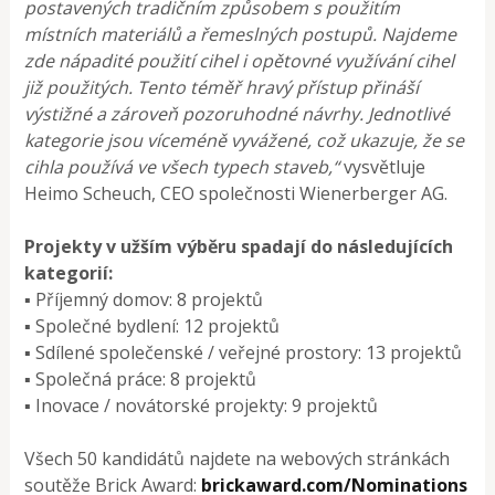
postavených tradičním způsobem s použitím
místních materiálů a řemeslných postupů. Najdeme
zde nápadité použití cihel i opětovné využívání cihel
již použitých. Tento téměř hravý přístup přináší
výstižné a zároveň pozoruhodné návrhy. Jednotlivé
kategorie jsou víceméně vyvážené, což ukazuje, že se
cihla používá ve všech typech staveb,“
vysvětluje
Heimo Scheuch, CEO společnosti Wienerberger AG.
Projekty v užším výběru spadají do následujících
kategorií:
▪ Příjemný domov: 8 projektů
▪ Společné bydlení: 12 projektů
▪ Sdílené společenské / veřejné prostory: 13 projektů
▪ Společná práce: 8 projektů
▪ Inovace / novátorské projekty: 9 projektů
Všech 50 kandidátů najdete na webových stránkách
soutěže Brick Award:
brickaward.com/Nominations