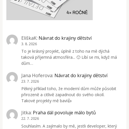
EliškaK
:
Návrat do krajiny dětství
3. 8. 2026
To je krásný projekt, úplně z toho na mě dýchá
taková příjemná atmosféra... 🙂 Líbí se mi, když má
dům…
Jana Hoferova
:
Návrat do krajiny dětství
23. 7. 2026
Pěkný příklad toho, že moderní dům může působit
přirozeně a citlivě zapadnout do svého okolí.
Takové projekty mě baví👍
Jitka
:
Praha dál povoluje málo bytů
22. 7. 2026
Souhlasím. A zajímalo by mě, jestli developer, který