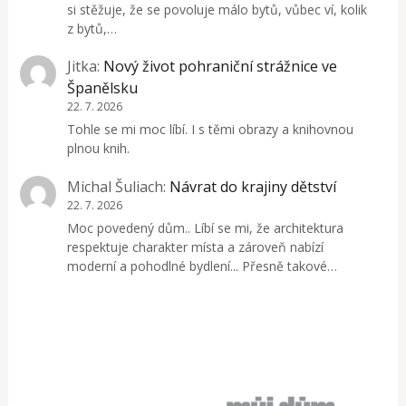
si stěžuje, že se povoluje málo bytů, vůbec ví, kolik
z bytů,…
Jitka
:
Nový život pohraniční strážnice ve
Španělsku
22. 7. 2026
Tohle se mi moc líbí. I s těmi obrazy a knihovnou
plnou knih.
Michal Šuliach
:
Návrat do krajiny dětství
22. 7. 2026
Moc povedený dům.. Líbí se mi, že architektura
respektuje charakter místa a zároveň nabízí
moderní a pohodlné bydlení... Přesně takové…