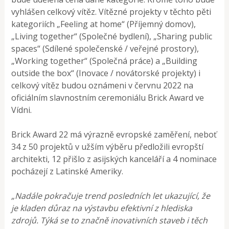
vyhlášen celkový vítěz. Vítězné projekty v těchto pěti
kategoriích „Feeling at home“ (Příjemný domov),
„Living together“ (Společné bydlení), „Sharing public
spaces“ (Sdílené společenské / veřejné prostory),
„Working together“ (Společná práce) a „Building
outside the box“ (Inovace / novátorské projekty) i
celkový vítěz budou oznámeni v červnu 2022 na
oficiálním slavnostním ceremoniálu Brick Award ve
Vídni.
Brick Award 22 má výrazně evropské zaměření, neboť
34 z 50 projektů v užším výběru předložili evropští
architekti, 12 přišlo z asijských kanceláří a 4 nominace
pocházejí z Latinské Ameriky.
„Nadále pokračuje trend posledních let ukazující, že
je kladen důraz na výstavbu efektivní z hlediska
zdrojů. Týká se to značně inovativních staveb i těch