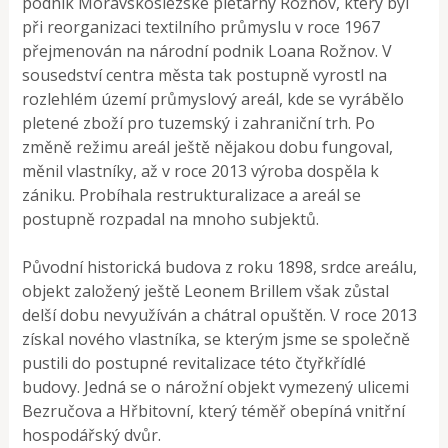
podnik Moravskoslezské pletárny Rožnov, který byl
při reorganizaci textilního průmyslu v roce 1967
přejmenován na národní podnik Loana Rožnov. V
sousedství centra města tak postupně vyrostl na
rozlehlém území průmyslový areál, kde se vyrábělo
pletené zboží pro tuzemský i zahraniční trh. Po
změně režimu areál ještě nějakou dobu fungoval,
měnil vlastníky, až v roce 2013 výroba dospěla k
zániku. Probíhala restrukturalizace a areál se
postupně rozpadal na mnoho subjektů.
Původní historická budova z roku 1898, srdce areálu,
objekt založený ještě Leonem Brillem však zůstal
delší dobu nevyužíván a chátral opuštěn. V roce 2013
získal nového vlastníka, se kterým jsme se společně
pustili do postupné revitalizace této čtyřkřídlé
budovy. Jedná se o nárožní objekt vymezený ulicemi
Bezručova a Hřbitovní, který téměř obepíná vnitřní
hospodářský dvůr.