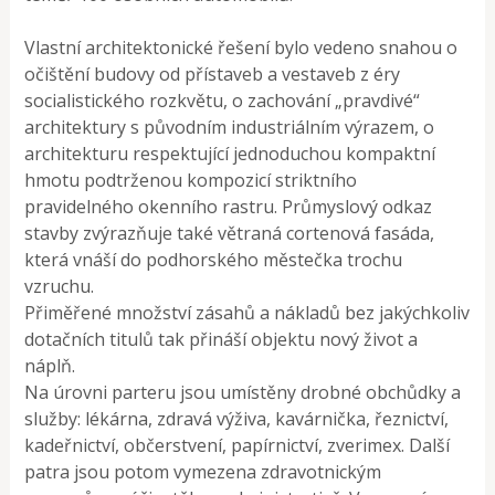
Vlastní architektonické řešení bylo vedeno snahou o
očištění budovy od přístaveb a vestaveb z éry
socialistického rozkvětu, o zachování „pravdivé“
architektury s původním industriálním výrazem, o
architekturu respektující jednoduchou kompaktní
hmotu podtrženou kompozicí striktního
pravidelného okenního rastru. Průmyslový odkaz
stavby zvýrazňuje také větraná cortenová fasáda,
která vnáší do podhorského městečka trochu
vzruchu.
Přiměřené množství zásahů a nákladů bez jakýchkoliv
dotačních titulů tak přináší objektu nový život a
náplň.
Na úrovni parteru jsou umístěny drobné obchůdky a
služby: lékárna, zdravá výživa, kavárnička, řeznictví,
kadeřnictví, občerstvení, papírnictví, zverimex. Další
patra jsou potom vymezena zdravotnickým