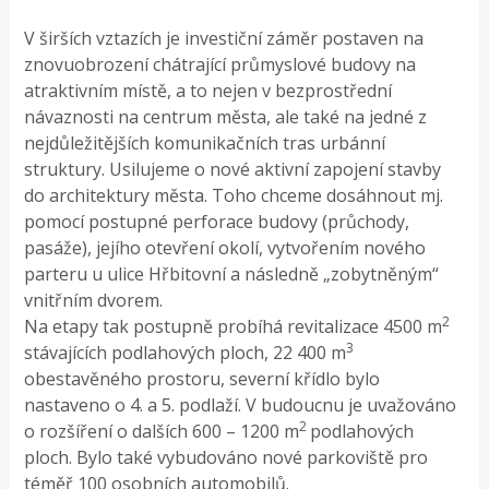
V širších vztazích je investiční záměr postaven na
znovuobrození chátrající průmyslové budovy na
atraktivním místě, a to nejen v bezprostřední
návaznosti na centrum města, ale také na jedné z
nejdůležitějších komunikačních tras urbánní
struktury. Usilujeme o nové aktivní zapojení stavby
do architektury města. Toho chceme dosáhnout mj.
pomocí postupné perforace budovy (průchody,
pasáže), jejího otevření okolí, vytvořením nového
parteru u ulice Hřbitovní a následně „zobytněným“
vnitřním dvorem.
2
Na etapy tak postupně probíhá revitalizace 4500 m
3
stávajících podlahových ploch, 22 400 m
obestavěného prostoru, severní křídlo bylo
nastaveno o 4. a 5. podlaží. V budoucnu je uvažováno
2
o rozšíření o dalších 600 – 1200 m
podlahových
ploch. Bylo také vybudováno nové parkoviště pro
téměř 100 osobních automobilů.