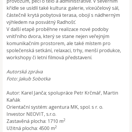
provozům, péči o tělo a administrativě. V severním
křídle se usídlí také kultura: galerie, víceúčelový sál,
částečně krytá pobytová terasa, obojí s nádherným
výhledem na posvátný Radhošť.
V další etapě proběhne realizace nové podoby
vnitřního dvora, který se stane nejen veřejným
komunikačním prostorem, ale také místem pro
společenská setkání, relaxaci, trhy, menší produkce,
workshopy či letní filmová představení.
Autorská zpráva
Foto:
Jakub Sobotka
Autor: Karel Janča; spolupráce Petr Krčmář, Martin
Kaňák
Orientační systém: agentura MK, spol. s r. o.
Investor NEOVIT, s.r.o.
2
Zastavěná plocha: 1710 m
2
Užitná plocha: 4500 m