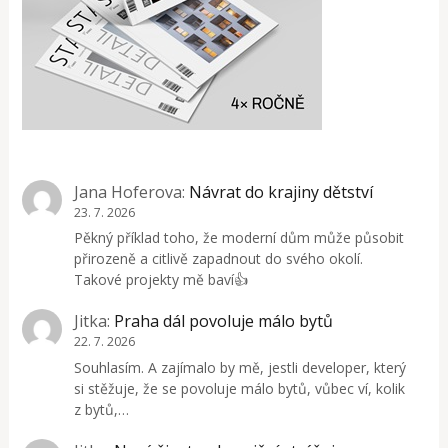
Jana Hoferova
:
Návrat do krajiny dětství
23. 7. 2026
Pěkný příklad toho, že moderní dům může působit
přirozeně a citlivě zapadnout do svého okolí.
Takové projekty mě baví👍
Jitka
:
Praha dál povoluje málo bytů
22. 7. 2026
Souhlasím. A zajímalo by mě, jestli developer, který
si stěžuje, že se povoluje málo bytů, vůbec ví, kolik
z bytů,…