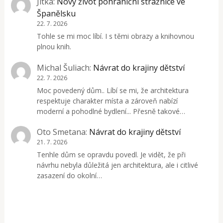
Jitka
:
Nový život pohraniční strážnice ve
Španělsku
22. 7. 2026
Tohle se mi moc líbí. I s těmi obrazy a knihovnou
plnou knih.
Michal Šuliach
:
Návrat do krajiny dětství
22. 7. 2026
Moc povedený dům.. Líbí se mi, že architektura
respektuje charakter místa a zároveň nabízí
moderní a pohodlné bydlení... Přesně takové…
Oto Smetana
:
Návrat do krajiny dětství
21. 7. 2026
Tenhle dům se opravdu povedl. Je vidět, že při
návrhu nebyla důležitá jen architektura, ale i citlivé
zasazení do okolní…