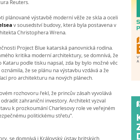
ura Reuters.
ti plánované výstavbě moderní věže ze skla a oceli
elsea
v sousedství budovy, která byla postavena v
chitekta Christophera Wrena.
ečnosti Project Blue katarská panovnická rodina.
ámého kritika moderní architektury, se domnívá, že
do Kataru podle tisku napsal, zda by bylo možné věc
 oznámila, že se plánu na výstavbu vzdává a že
cí pro architekturu na nových plánech.
sovém rozhovoru řekl, že princův zásah vyvolává
odradit zahraniční investory. Architekt vyzval
ústavu k prozkoumání Charlesovy role ve veřejném
ezpečnému politickému střetu".
ry, se domnívá i Královský ústav britských