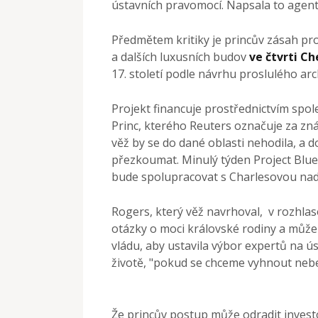
ústavních pravomocí. Napsala to agent
Předmětem kritiky je princův zásah pro
a dalších luxusních budov
ve čtvrti Ch
17. století podle návrhu proslulého ar
Projekt financuje prostřednictvím spol
Princ, kterého Reuters označuje za zn
věž by se do dané oblasti nehodila, a 
přezkoumat. Minulý týden Project Blue
bude spolupracovat s Charlesovou nada
Rogers, který věž navrhoval, v rozhla
otázky o moci královské rodiny a může 
vládu, aby ustavila výbor expertů na 
životě, "pokud se chceme vyhnout neb
Že princův postup může odradit investo