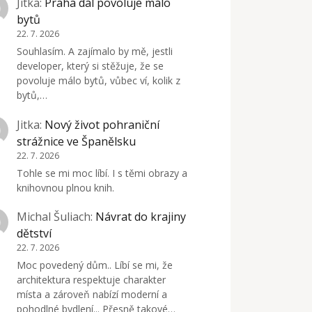
Jitka
:
Praha dál povoluje málo
bytů
22. 7. 2026
Souhlasím. A zajímalo by mě, jestli
developer, který si stěžuje, že se
povoluje málo bytů, vůbec ví, kolik z
bytů,…
Jitka
:
Nový život pohraniční
strážnice ve Španělsku
22. 7. 2026
Tohle se mi moc líbí. I s těmi obrazy a
knihovnou plnou knih.
Michal Šuliach
:
Návrat do krajiny
dětství
22. 7. 2026
Moc povedený dům.. Líbí se mi, že
architektura respektuje charakter
místa a zároveň nabízí moderní a
pohodlné bydlení... Přesně takové…