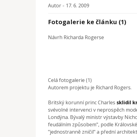
Autor
17. 6. 2009
×
Fotogalerie ke článku (1)
Návrh Richarda Rogerse
Celá fotogalerie (1)
Autorem projektu je Richard Rogers.
Britský korunní princ Charles
sklidil k
svévolné intervenci v neprospěch mode
Londýna. Bývalý ministr výstavby Nicho
feudálním způsobem", podle Královskéh
"jednostranně zničil" a přední architek