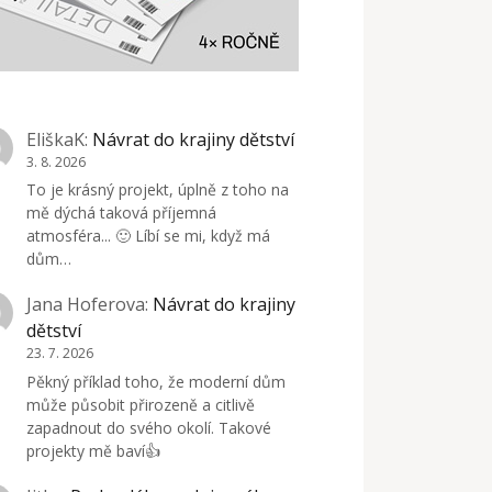
EliškaK
:
Návrat do krajiny dětství
3. 8. 2026
To je krásný projekt, úplně z toho na
mě dýchá taková příjemná
atmosféra... 🙂 Líbí se mi, když má
dům…
Jana Hoferova
:
Návrat do krajiny
dětství
23. 7. 2026
Pěkný příklad toho, že moderní dům
může působit přirozeně a citlivě
zapadnout do svého okolí. Takové
projekty mě baví👍