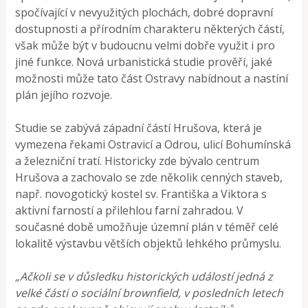
spočívající v nevyužitých plochách, dobré dopravní
dostupnosti a přírodním charakteru některých částí,
však může být v budoucnu velmi dobře využit i pro
jiné funkce. Nová urbanistická studie prověří, jaké
možnosti může tato část Ostravy nabídnout a nastíní
plán jejího rozvoje.
Studie se zabývá západní částí Hrušova, která je
vymezena řekami Ostravicí a Odrou, ulicí Bohumínská
a železniční tratí. Historicky zde bývalo centrum
Hrušova a zachovalo se zde několik cenných staveb,
např. novogotický kostel sv. Františka a Viktora s
aktivní farností a přilehlou farní zahradou. V
současné době umožňuje územní plán v téměř celé
lokalitě výstavbu větších objektů lehkého průmyslu.
„Ačkoli se v důsledku historických událostí jedná z
velké části o sociální brownfield, v posledních letech