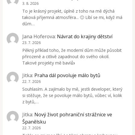
3. 8. 2026
To je krásný projekt, úplně z toho na mě dýchá
taková příjemná atmosféra... 🙂 Líbí se mi, když má
dům…
Jana Hoferova
:
Návrat do krajiny dětství
23. 7. 2026
Pěkný příklad toho, že moderní dům může působit
přirozeně a citlivě zapadnout do svého okolí.
Takové projekty mě baví👍
Jitka
:
Praha dál povoluje málo bytů
22. 7. 2026
Souhlasím. A zajímalo by mě, jestli developer, který
si stěžuje, že se povoluje málo bytů, vůbec ví, kolik
z bytů,…
Jitka
:
Nový život pohraniční strážnice ve
Španělsku
22. 7. 2026