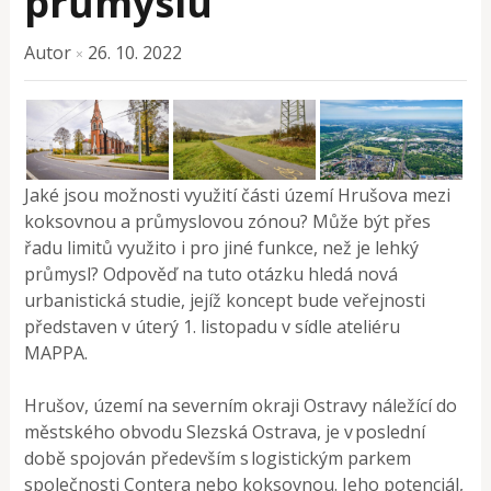
průmyslu
Autor
26. 10. 2022
×
Jaké jsou možnosti využití části území Hrušova mezi
koksovnou a průmyslovou zónou? Může být přes
řadu limitů využito i pro jiné funkce, než je lehký
průmysl? Odpověď na tuto otázku hledá nová
urbanistická studie, jejíž koncept bude veřejnosti
představen v úterý 1. listopadu v sídle ateliéru
MAPPA.
Hrušov, území na severním okraji Ostravy náležící do
městského obvodu Slezská Ostrava, je v poslední
době spojován především s logistickým parkem
společnosti Contera nebo koksovnou. Jeho potenciál,