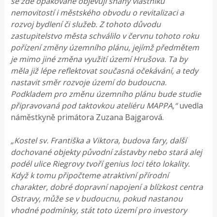
se zde opakovaně objevují snahy vlastníků
nemovitostí i městského obvodu o revitalizaci a
rozvoj bydlení či služeb. Z tohoto důvodu
zastupitelstvo města schválilo v červnu tohoto roku
pořízení změny územního plánu, jejímž předmětem
je mimo jiné změna využití území Hrušova. Ta by
měla již lépe reflektovat současná očekávání, a tedy
nastavit směr rozvoje území do budoucna.
Podkladem pro změnu územního plánu bude studie
připravovaná pod taktovkou ateliéru MAPPA,“
uvedla
náměstkyně primátora Zuzana Bajgarová.
„Kostel sv. Františka a Viktora, budova fary, další
dochované objekty původní zástavby nebo stará alej
podél ulice Riegrovy tvoří genius loci této lokality.
Když k tomu připočteme atraktivní přírodní
charakter, dobré dopravní napojení a blízkost centra
Ostravy, může se v budoucnu, pokud nastanou
vhodné podmínky, stát toto území pro investory