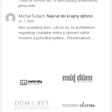
Tohle se mi moc líbí. I s těmi obrazy a knihovnou
plnou knih.
Michal Šuliach
:
Návrat do krajiny dětství
22. 7. 2026
Moc povedený dům.. Líbí se mi, že architektura
respektuje charakter místa a zároveň nabízí
moderní a pohodlné bydlení... Přesně takové…