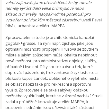
velmi zajímavé. Jsme přesvědčeni, že by zde ale
neměly vyrůst další velké průmyslové nebo
skladovací areály, naopak vidíme potenciál pro
vytvoření polyfunkční městské zástavby,“
uvedl Pavel
Řihák, urbanista ateliéru MAPPA.
Zpracovatelem studie je architektonická kancelář
gogolák+grasse. Ta nyní např. zjišťuje, jaké jsou
optimální možnosti propojení Hrušova se zbytkem
města a jakým způsobem může lokalita nabídnout
nové možnosti pro administrativní objekty, služby,
případně i bydlení. Díky soutoku dvou řek, které
doprovází pás zeleně, frekventované cyklostezce a
blízkosti kopce Landek, oblíbeného výletního místa,
se oblast nabízí také pro rekreační a sportovní
využití. Zpracovatelé se také zabývají otázkou
možného využití hald, které se v území nachází. Studii
zadal a průběžně konzultuje ateliér MAPPA, k
pracovním jednáním jsou přizýváni také zástupci