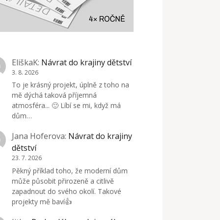
EliškaK
:
Návrat do krajiny dětství
3. 8. 2026
To je krásný projekt, úplně z toho na
mě dýchá taková příjemná
atmosféra... 🙂 Líbí se mi, když má
dům…
Jana Hoferova
:
Návrat do krajiny
dětství
23. 7. 2026
Pěkný příklad toho, že moderní dům
může působit přirozeně a citlivě
zapadnout do svého okolí. Takové
projekty mě baví👍