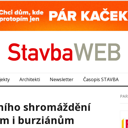
jekty
Architekti
Newsletter
Časopis STAVBA
PAR
ního shromáždění
kům i burziánům