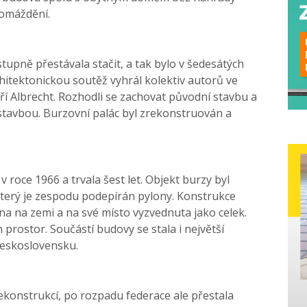
omáždění.
pně přestávala stačit, a tak bylo v šedesátých
chitektonickou soutěž vyhrál kolektiv autorů ve
Jiří Albrecht. Rozhodli se zachovat původní stavbu a
stavbou. Burzovní palác byl zrekonstruován a
roce 1966 a trvala šest let. Objekt burzy byl
terý je zespodu podepírán pylony. Konstrukce
řena na zemi a na své místo vyzvednuta jako celek.
prostor. Součástí budovy se stala i největší
Československu.
ekonstrukcí, po rozpadu federace ale přestala