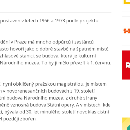
postaven v letech 1966 a 1973 podle projektu
dění v Praze má mnoho odpůrců i zastánců.
 často hovoří jako o dobré stavbě na špatném místě.
zhlasové stanici, se budova, která je kulturní
árodního muzea. To by ji mělo převzít k 1. červnu.
 nyní obklíčený pražskou magistrálou, je místem
ch v novorenesančních budovách z 19. století.
átní budova Národního muzea, z druhé strany
méně vznosná budova Státní opery. A v místech, kde
i, bývala od 30. let minulého století novoklasicistní
yl později zbořen.