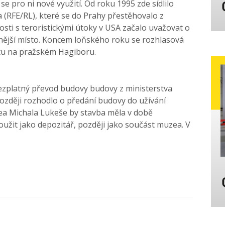
se pro ni nové využití. Od roku 1995 zde sídlilo
(RFE/RL), které se do Prahy přestěhovalo z
sti s teroristickými útoky v USA začalo uvažovat o
nější místo. Koncem loňského roku se rozhlasová
tu na pražském Hagiboru.
zplatný převod budovy budovy z ministerstva
 později rozhodlo o předání budovy do užívání
a Michala Lukeše by stavba měla v době
oužit jako depozitář, později jako součást muzea. V