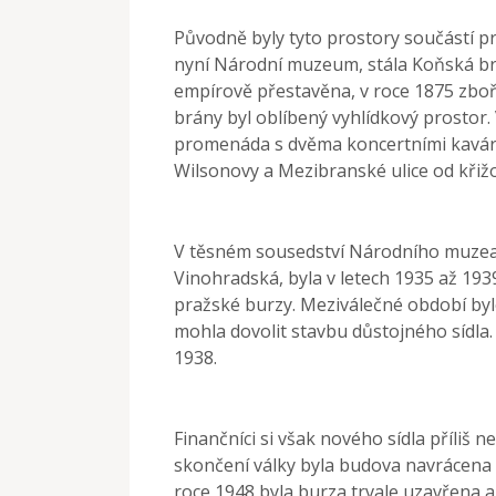
Původně byly tyto prostory součástí p
nyní Národní muzeum, stála Koňská brán
empírově přestavěna, v roce 1875 zboř
brány byl oblíbený vyhlídkový prostor. 
promenáda s dvěma koncertními kavárn
Wilsonovy a Mezibranské ulice od křižo
V těsném sousedství Národního muzea, 
Vinohradská, byla v letech 1935 až 19
pražské burzy. Meziválečné období byl
mohla dovolit stavbu důstojného sídla.
1938.
Finančníci si však nového sídla příliš 
skončení války byla budova navrácena 
roce 1948 byla burza trvale uzavřena