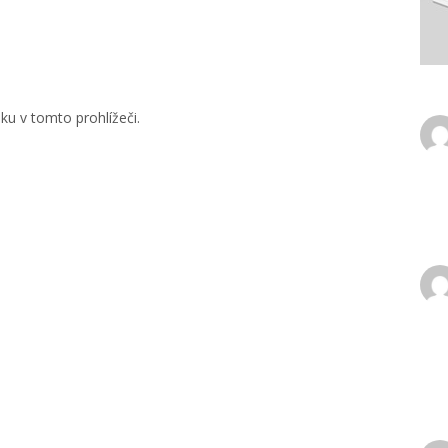
u v tomto prohlížeči.