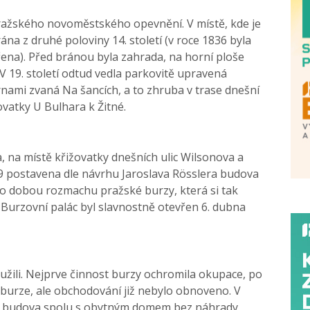
ražského novoměstského opevnění. V místě, kde je
a z druhé poloviny 14. století (v roce 1836 byla
ena). Před bránou byla zahrada, na horní ploše
V 19. století odtud vedla parkovitě upravená
ami zvaná Na šancích, a to zhruba v trase dnešní
vatky U Bulhara k Žitné.
na místě křižovatky dnešních ulic Wilsonova a
39 postavena dle návrhu Jaroslava Rösslera budova
o dobou rozmachu pražské burzy, která si tak
 Burzovní palác byl slavnostně otevřen 6. dubna
neužili. Nejprve činnost burzy ochromila okupace, po
burze, ale obchodování již nebylo obnoveno. V
 a budova spolu s obytným domem bez náhrady