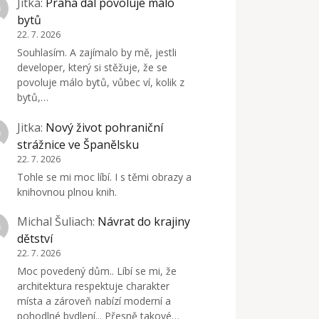
Jitka
:
Praha dál povoluje málo
bytů
22. 7. 2026
Souhlasím. A zajímalo by mě, jestli
developer, který si stěžuje, že se
povoluje málo bytů, vůbec ví, kolik z
bytů,…
Jitka
:
Nový život pohraniční
strážnice ve Španělsku
22. 7. 2026
Tohle se mi moc líbí. I s těmi obrazy a
knihovnou plnou knih.
Michal Šuliach
:
Návrat do krajiny
dětství
22. 7. 2026
Moc povedený dům.. Líbí se mi, že
architektura respektuje charakter
místa a zároveň nabízí moderní a
pohodlné bydlení... Přesně takové…