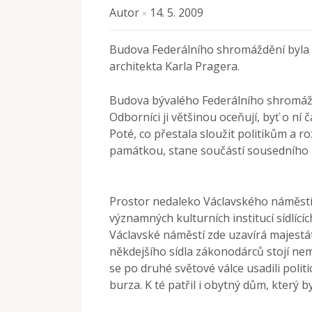
Autor
14. 5. 2009
×
Budova Federálního shromáždění byla 
architekta Karla Pragera.
Budova bývalého Federálního shromáž
Odborníci ji většinou oceňují, byť o ní
Poté, co přestala sloužit politikům a ro
památkou, stane součástí sousedního N
Prostor nedaleko Václavského náměstí,
významných kulturních institucí sídlící
Václavské náměstí zde uzavírá majest
někdejšího sídla zákonodárců stojí ne
se po druhé světové válce usadili politic
burza. K té patřil i obytný dům, který b