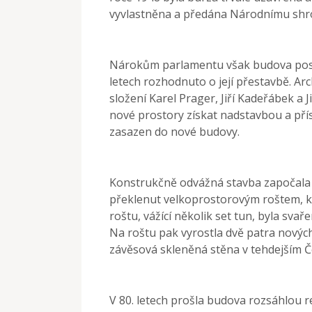
vyvlastněna a předána Národnímu shr
Nárokům parlamentu však budova postu
letech rozhodnuto o její přestavbě. Ar
složení Karel Prager, Jiří Kadeřábek a 
nové prostory získat nadstavbou a pří
zasazen do nové budovy.
Konstrukčně odvážná stavba započala v 
překlenut velkoprostorovým roštem, k
roštu, vážící několik set tun, byla sva
Na roštu pak vyrostla dvě patra nových 
závěsová skleněná stěna v tehdejším 
V 80. letech prošla budova rozsáhlou r