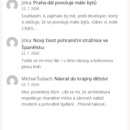
Jitka
:
Praha dál povoluje málo bytů
22. 7. 2026
Souhlasím. A zajímalo by mě, jestli developer, který
si stěžuje, že se povoluje málo bytů, vůbec ví, kolik
z bytů,…
Jitka
:
Nový život pohraniční strážnice ve
Španělsku
22. 7. 2026
Tohle se mi moc líbí. I s těmi obrazy a knihovnou
plnou knih.
Michal Šuliach
:
Návrat do krajiny dětství
22. 7. 2026
Moc povedený dům.. Líbí se mi, že architektura
respektuje charakter místa a zároveň nabízí
moderní a pohodlné bydlení... Přesně takové…