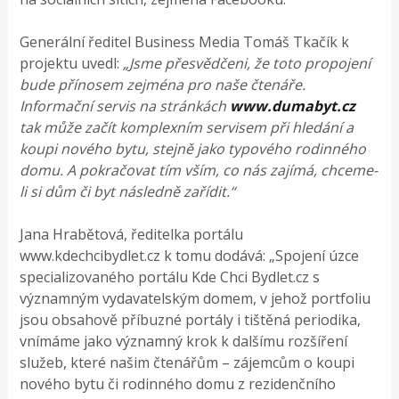
Generální ředitel Business Media Tomáš Tkačík k
projektu uvedl:
„Jsme přesvědčeni, že toto propojení
bude přínosem zejména pro naše čtenáře.
Informační servis na stránkách
www.dumabyt.cz
tak může začít komplexním servisem při hledání a
koupi nového bytu, stejně jako typového rodinného
domu. A pokračovat tím vším, co nás zajímá, chceme-
li si dům či byt následně zařídit.“
Jana Hrabětová, ředitelka portálu
www.kdechcibydlet.cz k tomu dodává: „Spojení úzce
specializovaného portálu Kde Chci Bydlet.cz s
významným vydavatelským domem, v jehož portfoliu
jsou obsahově příbuzné portály i tištěná periodika,
vnímáme jako významný krok k dalšímu rozšíření
služeb, které našim čtenářům – zájemcům o koupi
nového bytu či rodinného domu z rezidenčního