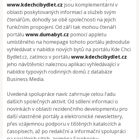
www.kdechcibydlet.cz
jsou komplementární v
oblasti poskytovaných informací a služeb svým
čtenářům, dohodly se obě společnosti na jejich
funkčním propojení. Od září tak mohou čtenáři
portálu
www.dumabyt.cz
pomocí appletu
umístěného na homepage tohoto portálu jednoduše
vyhledávat v nabídce nových bytů na portálu Kde Chci
Bydlet.cz, zatímco v portálu
www.kdechcibydlet.cz
jeho návštěvníci naleznou aplikaci vyhledávající v
nabídce typových rodinných domů z databáze
Business Media.
Uvedená spolupráce navíc zahrnuje celou řadu
dalších společných aktivit. Od sdílení informací o
novinkách v oblasti rezidenčního developmentu pro
další vlastněné portály a elektronické newslettery,
přes vzájemnou podporu v tištěných katalozích a
časopisech, až po redakční a informační spolupráci
na sociálních sítích, zejména Facebooku.