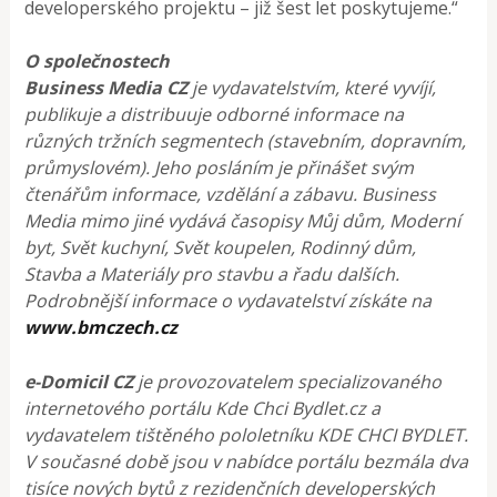
developerského projektu – již šest let poskytujeme.“
O společnostech
Business Media CZ
je vydavatelstvím, které vyvíjí,
publikuje a distribuuje odborné informace na
různých tržních segmentech (stavebním, dopravním,
průmyslovém). Jeho posláním je přinášet svým
čtenářům informace, vzdělání a zábavu. Business
Media mimo jiné vydává časopisy Můj dům, Moderní
byt, Svět kuchyní, Svět koupelen, Rodinný dům,
Stavba a Materiály pro stavbu a řadu dalších.
Podrobnější informace o vydavatelství získáte na
www.bmczech.cz
e-Domicil CZ
je provozovatelem specializovaného
internetového portálu Kde Chci Bydlet.cz a
vydavatelem tištěného pololetníku KDE CHCI BYDLET.
V současné době jsou v nabídce portálu bezmála dva
tisíce nových bytů z rezidenčních developerských