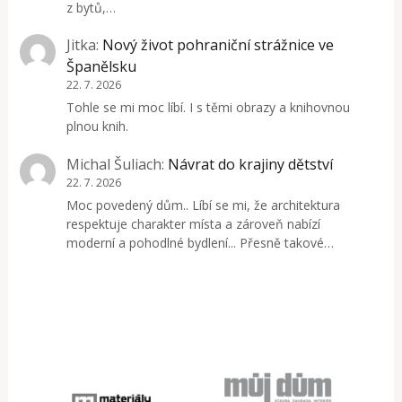
z bytů,…
Jitka
:
Nový život pohraniční strážnice ve
Španělsku
22. 7. 2026
Tohle se mi moc líbí. I s těmi obrazy a knihovnou
plnou knih.
Michal Šuliach
:
Návrat do krajiny dětství
22. 7. 2026
Moc povedený dům.. Líbí se mi, že architektura
respektuje charakter místa a zároveň nabízí
moderní a pohodlné bydlení... Přesně takové…