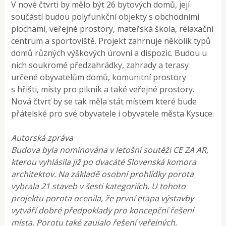
V nové čtvrti by mělo být 26 bytových domů, její
součástí budou polyfunkční objekty s obchodními
plochami, veřejné prostory, mateřská škola, relaxační
centrum a sportoviště. Projekt zahrnuje několik typů
domů různých výškových úrovní a dispozic. Budou u
nich soukromé předzahrádky, zahrady a terasy
určené obyvatelům domů, komunitní prostory
s hřišti, místy pro piknik a také veřejné prostory.
Nová čtvrť by se tak měla stát místem které bude
přátelské pro své obyvatele i obyvatele města Kysuce.
Autorská zpráva
Budova byla nominována v letošní soutěži CE ZA AR,
kterou vyhlásila již po dvacáté Slovenská komora
architektov. Na základě osobní prohlídky porota
vybrala 21 staveb v šesti kategoriích. U tohoto
projektu porota ocenila, že první etapa výstavby
vytváří dobré předpoklady pro koncepční řešení
místa. Porotu také zaujalo řešení veřejných,