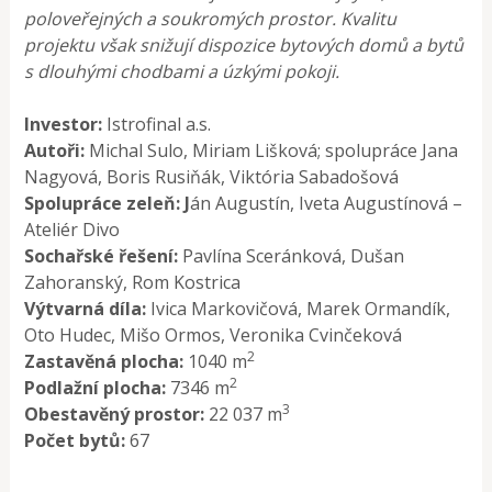
poloveřejných a soukromých prostor. Kvalitu
projektu však snižují dispozice bytových domů a bytů
s dlouhými chodbami a úzkými pokoji.
Investor:
Istrofinal a.s.
Autoři:
Michal Sulo, Miriam Lišková; spolupráce Jana
Nagyová, Boris Rusiňák, Viktória Sabadošová
Spolupráce zeleň: J
án Augustín, Iveta Augustínová –
Ateliér Divo
Sochařské řešení:
Pavlína Sceránková, Dušan
Zahoranský, Rom Kostrica
Výtvarná díla:
Ivica Markovičová, Marek Ormandík,
Oto Hudec, Mišo Ormos, Veronika Cvinčeková
2
Zastavěná plocha:
1040 m
2
Podlažní plocha:
7346 m
3
Obestavěný prostor:
22 037 m
Počet bytů:
67