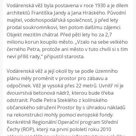
Vodárenská věž byla postavena v roce 1930 a je dílem
architektů Františka Jandy a Jana Hráského. Původní
majitel, vodohospodářská společnost, ji před lety
prodal soukromníkovi, ten potom dalšímu zájemci.
Objekt mezitím chátral. Před pěti lety ho za 2,7
milionu korun koupilo město. „Vzalo na sebe velkého
černého Petra, protože ani město v tuto chvíli si s tím
neví příliš rady,“ připustil starosta.
Vodárenská věž a její okolí by se podle územního
plánu měly proměnit v prostor pro zábavu a
odpočinek. Věž je vysoká přes 22 metrů. Uvnitř ní je
dvouvrstvá betonová nádrž, kterou bude třeba
odstranit. Podle Petra Steklého z kolínského
občanského sdružení Prostor by s úhradou nákladů
na rekonstrukci mohly pomoci evropské fondy.
Konkrétně Regionální Operační program Střední
Čechy (ROP), který na první pololetí roku 2010