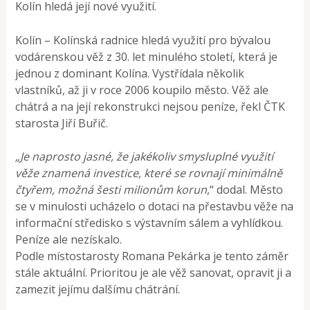
Kolín hledá její nové využití.
Kolín – Kolínská radnice hledá využití pro bývalou
vodárenskou věž z 30. let minulého století, která je
jednou z dominant Kolína. Vystřídala několik
vlastníků, až ji v roce 2006 koupilo město. Věž ale
chátrá a na její rekonstrukci nejsou peníze, řekl ČTK
starosta Jiří Buřič.
„Je naprosto jasné, že jakékoliv smysluplné využití
věže znamená investice, které se rovnají minimálně
čtyřem, možná šesti milionům korun
,“ dodal. Město
se v minulosti ucházelo o dotaci na přestavbu věže na
informační středisko s výstavním sálem a vyhlídkou.
Peníze ale nezískalo.
Podle místostarosty Romana Pekárka je tento záměr
stále aktuální. Prioritou je ale věž sanovat, opravit ji a
zamezit jejímu dalšímu chátrání.