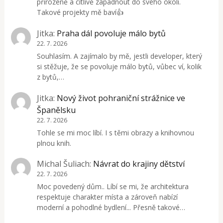
přirozeně a citlivě zapadnout do svého okolí.
Takové projekty mě baví👍
Jitka
:
Praha dál povoluje málo bytů
22. 7. 2026
Souhlasím. A zajímalo by mě, jestli developer, který
si stěžuje, že se povoluje málo bytů, vůbec ví, kolik
z bytů,…
Jitka
:
Nový život pohraniční strážnice ve
Španělsku
22. 7. 2026
Tohle se mi moc líbí. I s těmi obrazy a knihovnou
plnou knih.
Michal Šuliach
:
Návrat do krajiny dětství
22. 7. 2026
Moc povedený dům.. Líbí se mi, že architektura
respektuje charakter místa a zároveň nabízí
moderní a pohodlné bydlení... Přesně takové…