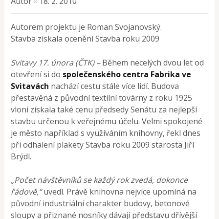
Autor
18. 2. 2010
×
Autorem projektu je Roman Svojanovský.
Stavba získala ocenění Stavba roku 2009
Svitavy 17. února (ČTK) –
Během necelých dvou let od
otevření si do
společenského centra Fabrika ve
Svitavách
nachází cestu stále více lidí. Budova
přestavěná z původní textilní továrny z roku 1925
vloni získala také cenu předsedy Senátu za nejlepší
stavbu určenou k veřejnému účelu. Velmi spokojené
je město například s využíváním knihovny, řekl dnes
při odhalení plakety Stavba roku 2009 starosta Jiří
Brýdl.
„Počet návštěvníků se každý rok zvedá, dokonce
řádově,“
uvedl. Právě knihovna nejvíce upomíná na
původní industriální charakter budovy, betonové
sloupy a přiznané nosníky dávají představu dřívější