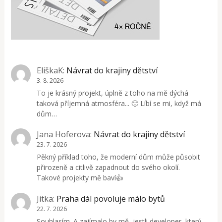
EliškaK
:
Návrat do krajiny dětství
3. 8. 2026
To je krásný projekt, úplně z toho na mě dýchá
taková příjemná atmosféra... 🙂 Líbí se mi, když má
dům…
Jana Hoferova
:
Návrat do krajiny dětství
23. 7. 2026
Pěkný příklad toho, že moderní dům může působit
přirozeně a citlivě zapadnout do svého okolí.
Takové projekty mě baví👍
Jitka
:
Praha dál povoluje málo bytů
22. 7. 2026
Souhlasím. A zajímalo by mě, jestli developer, který