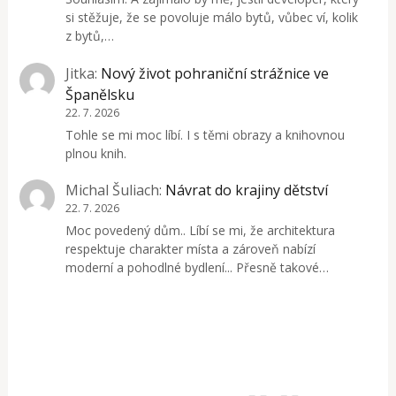
si stěžuje, že se povoluje málo bytů, vůbec ví, kolik
z bytů,…
Jitka
:
Nový život pohraniční strážnice ve
Španělsku
22. 7. 2026
Tohle se mi moc líbí. I s těmi obrazy a knihovnou
plnou knih.
Michal Šuliach
:
Návrat do krajiny dětství
22. 7. 2026
Moc povedený dům.. Líbí se mi, že architektura
respektuje charakter místa a zároveň nabízí
moderní a pohodlné bydlení... Přesně takové…