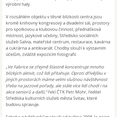
výrobní haly.
V rozsáhlém objektu v těsné blízkosti centra jsou
kromě knihovny kongresový a divadelní sál, prostory
pro spolkovou a klubovou činnost, přednášková
místnost, jazykové učebny, Středisko sociálních
služeb Salvia, mateřské centrum, restaurace, kavárna
a cukrárna a antikvariát. Chodby slouží k výstavním
účelům, zvláště expozicím fotografií.
„Ve Fabrice se zřejmě šťastně koncentruje mnoho
blízkých aktivit, což lidi přitahuje. Oproti dřívějšku v
jiných prostorách máme velmi slušnou návštěvnost
třeba na jazzové pořady, ale stále více lidí chodí i na
akce seniorů a další,“
řekl ČTK Petr Mohr, ředitel
Střediska kulturních služeb města Svitav, které
budovu spravuje.
Fabrika návštěvníkům slouží od května 2008. Je nejen