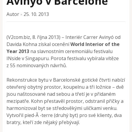
Avinyo v Barceloně
Autor
25. 10. 2013
×
(V2com.biz, 8. října 2013) – Interiér Carrer Avinyó od
Davida Kohna získal ocenění
World Interior of the
Year 2013
na slavnostním ceremoniálu festivalu
INside v Singapuru. Porota festivalu vybírala vítěze
z 55 nominovaných návrhů.
Rekonstrukce bytu v Barcelonské gotické čtvrti nabízí
otevřený obytný prostor, koupelnu a tři ložnice – dvě
jsou naštosované nad sebou a třetí je v přidaném
mezipatře. Kohn přestavěl prostor, odstranil příčky a
harmonizoval byt se středověkými uličkami venku.
Vytvořil pied-Ã -terre (druhý byt) pro své klienty, dva
bratry, kteří zde nějaký přebývají.