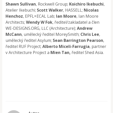
Shawn Sullivan
, Rockwell Group;
Koichiro Ikebuchi
,
Atelier Ikebuchi;
Scott Walker
, HASSELL;
Nicolas
Henchoz
, EPFL+ECAL Lab;
Ian Moore
, Ian Moore
Architects;
Wendy W Fok
, ředitel/zakladatel a člen
WE-DESIGNS.ORG, LLC (Architecture);
Andrew
McCann
, umělecký ředitel MoreySmith;
Chris Lee
,
umělecký ředitel Asylum;
Sean Barrington Pearson
,
ředitel RUF Project;
Alberto Miceli-Farrugia
, partner
v Architecture Project a
Mien Tan,
ředitel Shed Asia.