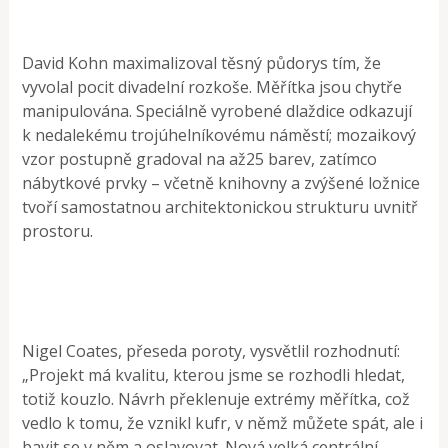
David Kohn maximalizoval těsný půdorys tím, že
vyvolal pocit divadelní rozkoše. Měřítka jsou chytře
manipulována. Speciálně vyrobené dlaždice odkazují
k nedalekému trojúhelníkovému náměstí; mozaikový
vzor postupně gradoval na až25 barev, zatímco
nábytkové prvky – včetně knihovny a zvýšené ložnice
tvoří samostatnou architektonickou strukturu uvnitř
prostoru.
Nigel Coates, přeseda poroty, vysvětlil rozhodnutí:
„Projekt má kvalitu, kterou jsme se rozhodli hledat,
totiž kouzlo. Návrh překlenuje extrémy měřítka, což
vedlo k tomu, že vznikl kufr, v němž můžete spát, ale i
bavit se v něm a oslavovat. Nová velká centrální