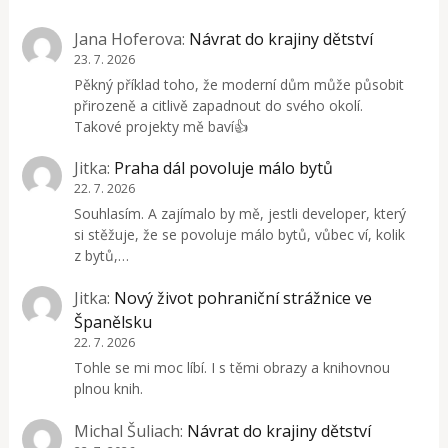
Jana Hoferova
:
Návrat do krajiny dětství
23. 7. 2026
Pěkný příklad toho, že moderní dům může působit
přirozeně a citlivě zapadnout do svého okolí.
Takové projekty mě baví👍
Jitka
:
Praha dál povoluje málo bytů
22. 7. 2026
Souhlasím. A zajímalo by mě, jestli developer, který
si stěžuje, že se povoluje málo bytů, vůbec ví, kolik
z bytů,…
Jitka
:
Nový život pohraniční strážnice ve
Španělsku
22. 7. 2026
Tohle se mi moc líbí. I s těmi obrazy a knihovnou
plnou knih.
Michal Šuliach
:
Návrat do krajiny dětství