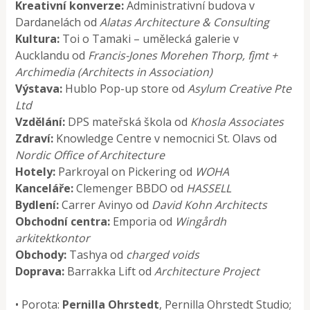
Kreativní konverze:
Administrativní budova v
Dardanelách od
Alatas Architecture & Consulting
Kultura:
Toi o Tamaki – umělecká galerie v
Aucklandu od
Francis-Jones Morehen Thorp, fjmt +
Archimedia (Architects in Association)
Výstava:
Hublo Pop-up store od
Asylum Creative Pte
Ltd
Vzdělání:
DPS mateřská škola od
Khosla Associates
Zdraví:
Knowledge Centre v nemocnici St. Olavs od
Nordic Office of Architecture
Hotely:
Parkroyal on Pickering od
WOHA
Kanceláře:
Clemenger BBDO od
HASSELL
Bydlení:
Carrer Avinyo od
David Kohn Architects
Obchodní centra:
Emporia od
Wingårdh
arkitektkontor
Obchody:
Tashya od
charged voids
Doprava:
Barrakka Lift od
Architecture Project
• Porota:
Pernilla Ohrstedt
, Pernilla Ohrstedt Studio;