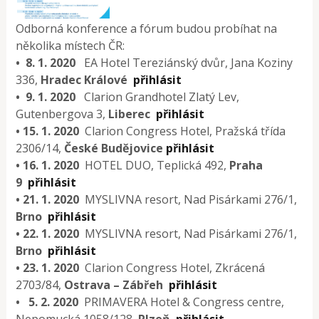
Odborná konference a fórum budou probíhat na
několika místech ČR:
• 8. 1. 2020
EA Hotel Tereziánský dvůr, Jana Koziny
336,
Hradec Králové
přihlásit
• 9. 1. 2020
Clarion Grandhotel Zlatý Lev,
Gutenbergova 3,
Liberec
přihlásit
• 15. 1. 2020
Clarion Congress Hotel, Pražská třída
2306/14,
České Budějovice
přihlásit
• 16. 1. 2020
HOTEL DUO, Teplická 492,
Praha
9
přihlásit
• 21. 1. 2020
MYSLIVNA resort, Nad Pisárkami 276/1,
Brno
přihlásit
• 22. 1. 2020
MYSLIVNA resort, Nad Pisárkami 276/1,
Brno
přihlásit
• 23. 1. 2020
Clarion Congress Hotel, Zkrácená
2703/84,
Ostrava – Zábřeh
přihlásit
• 5. 2. 2020
PRIMAVERA Hotel & Congress centre,
Nepomucká 1058/128,
Plzeň
přihlásit