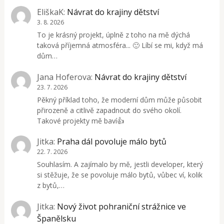
EliškaK
:
Návrat do krajiny dětství
3. 8. 2026
To je krásný projekt, úplně z toho na mě dýchá
taková příjemná atmosféra... 🙂 Líbí se mi, když má
dům…
Jana Hoferova
:
Návrat do krajiny dětství
23. 7. 2026
Pěkný příklad toho, že moderní dům může působit
přirozeně a citlivě zapadnout do svého okolí.
Takové projekty mě baví👍
Jitka
:
Praha dál povoluje málo bytů
22. 7. 2026
Souhlasím. A zajímalo by mě, jestli developer, který
si stěžuje, že se povoluje málo bytů, vůbec ví, kolik
z bytů,…
Jitka
:
Nový život pohraniční strážnice ve
Španělsku