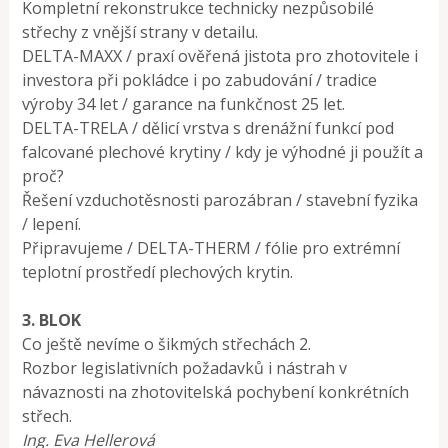
Kompletní rekonstrukce technicky nezpůsobilé
střechy z vnější strany v detailu.
DELTA-MAXX / praxí ověřená jistota pro zhotovitele i
investora při pokládce i po zabudování / tradice
výroby 34 let / garance na funkčnost 25 let.
DELTA-TRELA / dělicí vrstva s drenážní funkcí pod
falcované plechové krytiny / kdy je výhodné ji použít a
proč?
Řešení vzduchotěsnosti parozábran / stavební fyzika
/ lepení.
Připravujeme / DELTA-THERM / fólie pro extrémní
teplotní prostředí plechových krytin.
3. BLOK
Co ještě nevíme o šikmých střechách 2.
Rozbor legislativních požadavků i nástrah v
návaznosti na zhotovitelská pochybení konkrétních
střech.
Ing. Eva Hellerová