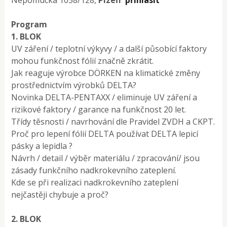
Program
1. BLOK
UV záření / teplotní výkyvy / a další působící faktory
mohou funkčnost fólií značně zkrátit.
Jak reaguje výrobce DÖRKEN na klimatické změny
prostřednictvím výrobků DELTA?
Novinka DELTA-PENTAXX / eliminuje UV záření a
rizikové faktory / garance na funkčnost 20 let.
Třídy těsnosti / navrhování dle Pravidel ZVDH a CKPT.
Proč pro lepení fólií DELTA používat DELTA lepicí
pásky a lepidla ?
Návrh / detail / výběr materiálu / zpracování/ jsou
zásady funkčního nadkrokevního zateplení.
Kde se při realizaci nadkrokevního zateplení
nejčastěji chybuje a proč?
2. BLOK