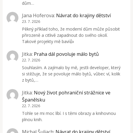
dům…
Jana Hoferova
:
Návrat do krajiny dětství
23. 7. 2026
Pěkný příklad toho, že moderní dům může působit
přirozeně a citlivě zapadnout do svého okolí.
Takové projekty mě baví👍
Jitka
:
Praha dál povoluje málo bytů
22. 7. 2026
Souhlasím. A zajímalo by mě, jestli developer, který
si stěžuje, že se povoluje málo bytů, vůbec ví, kolik
z bytů,…
Jitka
:
Nový život pohraniční strážnice ve
Španělsku
22. 7. 2026
Tohle se mi moc líbí. I s těmi obrazy a knihovnou
plnou knih.
Michal Šuliach
:
Návrat do krajiny dětství