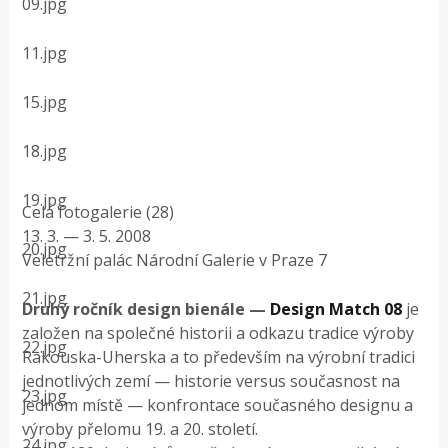
09.jpg
11.jpg
15.jpg
18.jpg
19.jpg
Celá fotogalerie (28)
13. 3. — 3. 5. 2008
20.jpg
Veletržní palác Národní Galerie v Praze 7
21.jpg
Druhý ročník design bienále —
Design Match 08
je
založen na společné historii a odkazu tradice výroby
22.jpg
Rakouska-Uherska a to především na výrobní tradici
jednotlivých zemí — historie versus současnost na
23.jpg
jednom místě — konfrontace současného designu a
výroby přelomu 19. a 20. století.
24.jpg