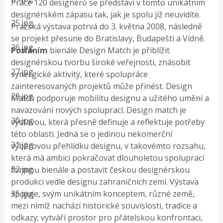
Práce 120 designérů se představí v tomto unikátním
designérském zápasu tak, jak je spolu již neuvidíte.
25.jpg
Pražská výstava potrvá do 3. května 2008, následně
se projekt přesune do Bratislavy, Budapešti a Vídně.
26.jpg
Posláním
bienále Design Match je přiblížit
designérskou tvorbu široké veřejnosti, znásobit
27.jpg
synergické aktivity, které spolupráce
zainteresovaných projektů může přinést. Design
29.jpg
Match podporuje mobilitu designu a užitého umění a
navazování nových spoluprací. Design match je
30.jpg
výstavou, která přesně definuje a reflektuje potřeby
této oblasti. Jedná se o jedinou nekomerční
31.jpg
výběrovou přehlídku designu, v takovémto rozsahu,
která má ambici pokračovat dlouholetou spoluprací
32.jpg
formou bienále a postavit českou designérskou
produkci vedle designu zahraničních zemí. Výstava
35.jpg
spojuje, svým unikátním konceptem, různé země,
mezi nimiž nachází historické souvislosti, tradice a
odkazy; vytváří prostor pro přátelskou konfrontaci,