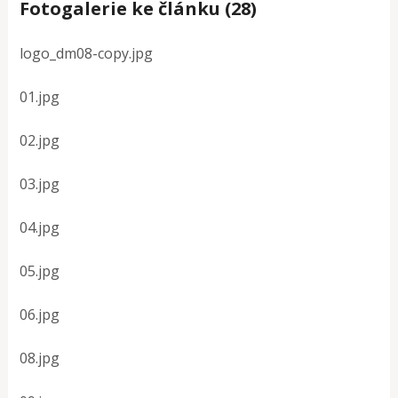
Fotogalerie ke článku (28)
logo_dm08-copy.jpg
01.jpg
02.jpg
03.jpg
04.jpg
05.jpg
06.jpg
08.jpg