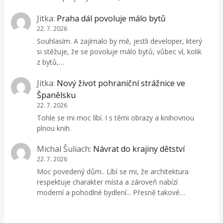
Jitka
:
Praha dál povoluje málo bytů
22. 7. 2026
Souhlasím. A zajímalo by mě, jestli developer, který
si stěžuje, že se povoluje málo bytů, vůbec ví, kolik
z bytů,…
Jitka
:
Nový život pohraniční strážnice ve
Španělsku
22. 7. 2026
Tohle se mi moc líbí. I s těmi obrazy a knihovnou
plnou knih.
Michal Šuliach
:
Návrat do krajiny dětství
22. 7. 2026
Moc povedený dům.. Líbí se mi, že architektura
respektuje charakter místa a zároveň nabízí
moderní a pohodlné bydlení... Přesně takové…