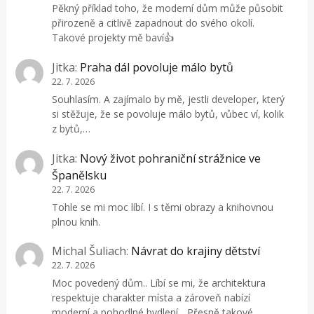
Pěkný příklad toho, že moderní dům může působit
přirozeně a citlivě zapadnout do svého okolí.
Takové projekty mě baví👍
Jitka
:
Praha dál povoluje málo bytů
22. 7. 2026
Souhlasím. A zajímalo by mě, jestli developer, který
si stěžuje, že se povoluje málo bytů, vůbec ví, kolik
z bytů,…
Jitka
:
Nový život pohraniční strážnice ve
Španělsku
22. 7. 2026
Tohle se mi moc líbí. I s těmi obrazy a knihovnou
plnou knih.
Michal Šuliach
:
Návrat do krajiny dětství
22. 7. 2026
Moc povedený dům.. Líbí se mi, že architektura
respektuje charakter místa a zároveň nabízí
moderní a pohodlné bydlení... Přesně takové…