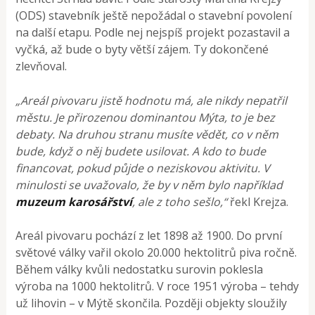
(ODS) stavebník ještě nepožádal o stavební povolení
na další etapu. Podle nej nejspíš projekt pozastavil a
vyčká, až bude o byty větší zájem. Ty dokončené
zlevňoval.
„Areál pivovaru jistě hodnotu má, ale nikdy nepatřil
městu. Je přirozenou dominantou Mýta, to je bez
debaty. Na druhou stranu musíte vědět, co v něm
bude, když o něj budete usilovat. A kdo to bude
financovat, pokud půjde o neziskovou aktivitu. V
minulosti se uvažovalo, že by v něm bylo například
muzeum karosářství
, ale z toho sešlo,“
řekl Krejza.
Areál pivovaru pochází z let 1898 až 1900. Do první
světové války vařil okolo 20.000 hektolitrů piva ročně.
Během války kvůli nedostatku surovin poklesla
výroba na 1000 hektolitrů. V roce 1951 výroba – tehdy
už lihovin – v Mýtě skončila. Později objekty sloužily