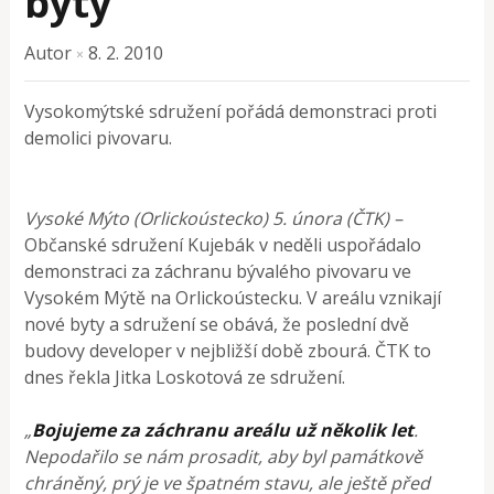
byty
Autor
8. 2. 2010
×
Vysokomýtské sdružení pořádá demonstraci proti
demolici pivovaru.
Vysoké Mýto (Orlickoústecko) 5. února (ČTK) –
Občanské sdružení Kujebák v neděli uspořádalo
demonstraci za záchranu bývalého pivovaru ve
Vysokém Mýtě na Orlickoústecku. V areálu vznikají
nové byty a sdružení se obává, že poslední dvě
budovy developer v nejbližší době zbourá. ČTK to
dnes řekla Jitka Loskotová ze sdružení.
„
Bojujeme za záchranu areálu už několik let
.
Nepodařilo se nám prosadit, aby byl památkově
chráněný, prý je ve špatném stavu, ale ještě před