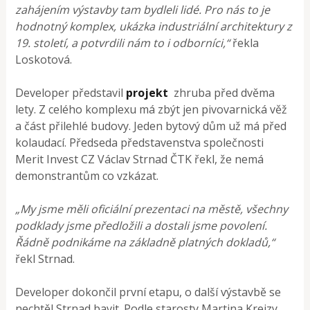
zahájením výstavby tam bydleli lidé. Pro nás to je
hodnotný komplex, ukázka industriální architektury z
19. století, a potvrdili nám to i odborníci,“
řekla
Loskotová.
Developer představil
projekt
zhruba před dvěma
lety. Z celého komplexu má zbýt jen pivovarnická věž
a část přilehlé budovy. Jeden bytový dům už má před
kolaudací. Předseda představenstva společnosti
Merit Invest CZ Václav Strnad ČTK řekl, že nemá
demonstrantům co vzkázat.
„My jsme měli oficiální prezentaci na městě, všechny
podklady jsme předložili a dostali jsme povolení.
Řádně podnikáme na základně platných dokladů,“
řekl Strnad.
Developer dokončil první etapu, o další výstavbě se
nechtěl Strnad bavit. Podle starosty Martina Krejzy