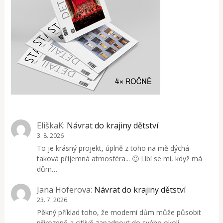
EliškaK
:
Návrat do krajiny dětství
3. 8. 2026
To je krásný projekt, úplně z toho na mě dýchá
taková příjemná atmosféra... 🙂 Líbí se mi, když má
dům…
Jana Hoferova
:
Návrat do krajiny dětství
23. 7. 2026
Pěkný příklad toho, že moderní dům může působit
přirozeně a citlivě zapadnout do svého okolí.