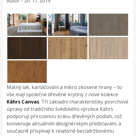
Autor
20. 11. 2019
×
Matný lak, kartáčování a mikro zkosené hrany – to
vše mají společné dřevěné krytiny z nové kolekce
Kährs Canvas
. Tři základní charakteristiky povrchové
úpravy od tradičního švédského výrobce Kährs
podporují přirozenou krásu dřevěných podlah, což
konvenuje aktuálním designérským představám, a
současně přispívají k relativně bezúdržbovému