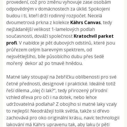
provedení, což pro změnu vyhovuje zase osobám
odpovědným v domácnostech za úklid. Spokojeni
budou i ti, kteří drží rodinný rozpočet. Necelá
dvoumetrová prkna z kolekce
Kährs Canvas
, tedy
nejžádanější velikost 1-lamelových podlah
současnosti, dováží společnost
Kratochvíl parket
profi
. V nabídce je pět dubových odstínů, které jsou
průřezem celým barevným spektrem, od
nejsvětlejšího, bíle působícího dubu přes šedě
mořený dekor až po tmavě hnědou.
Matné laky stoupají na žebříčku oblíbenosti pro své
četné přednosti, designové i praktické. Ideálně totiž
řeší dilema „olej či lak?“, tedy přirozený přírodní
vzhled dřeva pro oči i na dotek, nebo lehce
udržovatelná podlaha? Z obojího si matné laky vzaly
to nejlepší: Neodrážejí tolik světla, takže si dřevo
zachovává pro oko originální krásu, navíc technologii
lakování má Kährs upravenu tak, aby laku (v pěti