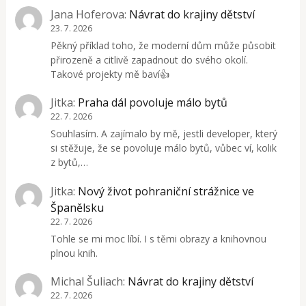
Jana Hoferova
:
Návrat do krajiny dětství
23. 7. 2026
Pěkný příklad toho, že moderní dům může působit
přirozeně a citlivě zapadnout do svého okolí.
Takové projekty mě baví👍
Jitka
:
Praha dál povoluje málo bytů
22. 7. 2026
Souhlasím. A zajímalo by mě, jestli developer, který
si stěžuje, že se povoluje málo bytů, vůbec ví, kolik
z bytů,…
Jitka
:
Nový život pohraniční strážnice ve
Španělsku
22. 7. 2026
Tohle se mi moc líbí. I s těmi obrazy a knihovnou
plnou knih.
Michal Šuliach
:
Návrat do krajiny dětství
22. 7. 2026