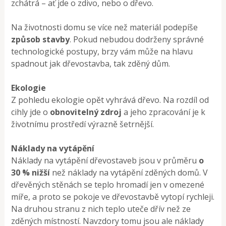
zchátrá – ať jde o zdivo, nebo o dřevo.
Na životnosti domu se více než materiál podepíše
způsob stavby
. Pokud nebudou dodrženy správné
technologické postupy, brzy vám může na hlavu
spadnout jak dřevostavba, tak zděný dům.
Ekologie
Z pohledu ekologie opět vyhrává dřevo. Na rozdíl od
cihly jde o
obnovitelný zdroj
a jeho zpracování je k
životnímu prostředí výrazně šetrnější.
Náklady na vytápění
Náklady na vytápění dřevostaveb jsou v průměru
o
30 % nižší
než náklady na vytápění zděných domů. V
dřevěných stěnách se teplo hromadí jen v omezené
míře, a proto se pokoje ve dřevostavbě vytopí rychleji.
Na druhou stranu z nich teplo uteče dřív než ze
zděných místností. Navzdory tomu jsou ale náklady