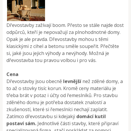
Dřevostavby zažívají boom. Přesto se stále najde dost
odpůrců, kteří je nepovažují za plnohodnotné domy.
Opak je ale pravda. Dřevostavby mohou s těmi
klasickými z cihel a betonu směle soupeřit. Přečtěte
si, jaké jsou jejich výhody a nevýhody. Možná je
dřevostavba tou pravou volbou i pro vás.
Cena
Dřevostavby jsou obecně
levnější
než zděné domy, a
to až o stovky tisíc korun. Kromě ceny materiálu je
třeba brát v potaz i účty od řemeslníků. Pro stavbu
zděného domu je potřeba dostatek znalostí a
zkušeností, které si řemeslníci nechají zaplatit.
Zatímco dřevostavbu si kdejaký
domácí kutil
postaví sám.
Jednotlivé části stavby, které připraví
specializovaná firma, stačí poskládat za pomoci