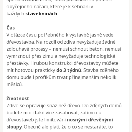
obyčejného nářadí, které je k sehnání v
každých
stavebninách
.
Čas
V otázce času potřebného k výstavbě jasně vede
dřevostavba. Na rozdíl od zdiva nevyžaduje žádné
zdlouhavé procesy – nemusí schnout beton, nemusí
vymrznout přes zimu a nevyžaduje technologické
přestávky. Hrubou konstrukci dřevostavby můžete
mít hotovou prakticky
do 3 týdnů
. Stavba zděného
domu bude i profíkům trvat přinejmenším několik
měsíců.
Životnost
Zdivo se opravuje snáz než dřevo. Do zděných domů
budete moci také více zasahovat, zatímco u
dřevostaveb jste limitováni
nosnými dřevěnými
sloupy
. Obecně ale platí, že o co se nestaráte, to