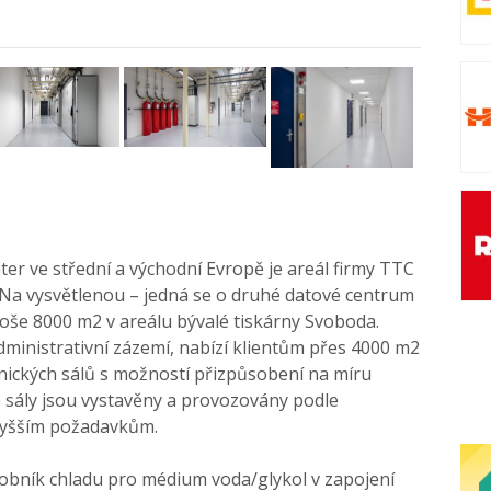
er ve střední a východní Evropě je areál firmy TTC
a vysvětlenou – jedná se o druhé datové centrum
ploše 8000 m2 v areálu bývalé tiskárny Svoboda.
dministrativní zázemí, nabízí klientům přes 4000 m2
znických sálů s možností přizpůsobení na míru
 sály jsou vystavěny a provozovány podle
jvyšším požadavkům.
ýrobník chladu pro médium voda/glykol v zapojení