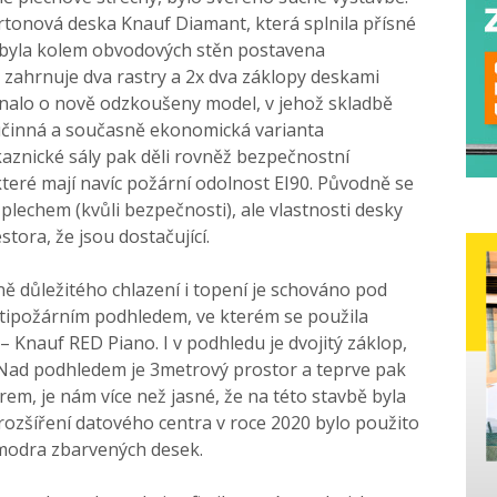
rtonová deska Knauf Diamant, která splnila přísné
í byla kolem obvodových stěn postavena
zahrnuje dva rastry a 2x dva záklopy deskami
dnalo o nově odzkoušeny model, v jehož skladbě
 účinná a současně ekonomická varianta
kaznické sály pak děli rovněž bezpečnostní
eré mají navíc požární odolnost EI90. Původně se
plechem (kvůli bezpečnosti), ale vlastnosti desky
tora, že jsou dostačující.
ně důležitého chlazení i topení je schováno pod
otipožárním podhledem, ve kterém se použila
– Knauf RED Piano. I v podhledu je dvojitý záklop,
. Nad podhledem je 3metrový prostor a teprve pak
rem, je nám více než jasné, že na této stavbě byla
ozšíření datového centra v roce 2020 bylo použito
 modra zbarvených desek.