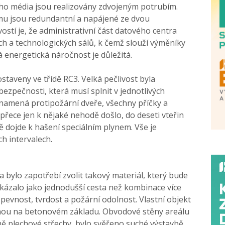
ícího média jsou realizovány zdvojeným potrubím.
u jsou redundantní a napájené ze dvou
vostí je, že administrativní část datového centra
ch a technologických sálů, k čemž slouží výměníky
zká energetická náročnost je důležitá.
staveny ve třídě RC3. Velká pečlivost byla
zpečnosti, která musí splnit v jednotlivých
znamená protipožární dveře, všechny příčky a
řece jen k nějaké nehodě došlo, do deseti vteřin
ě dojde k hašení speciálním plynem. Vše je
h intervalech.
a bylo zapotřebí zvolit takový materiál, který bude
 ukázalo jako jednodušší cesta než kombinace více
pevnost, tvrdost a požární odolnost. Vlastní objekt
nou na betonovém základu. Obvodové stěny areálu
omě plechové střechy, bylo svěřeno suché výstavbě.