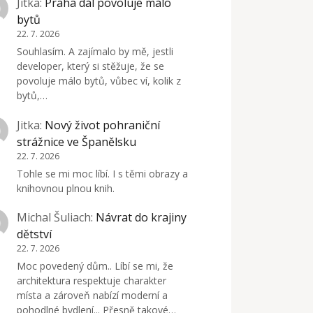
Jitka
:
Praha dál povoluje málo
bytů
22. 7. 2026
Souhlasím. A zajímalo by mě, jestli
developer, který si stěžuje, že se
povoluje málo bytů, vůbec ví, kolik z
bytů,…
Jitka
:
Nový život pohraniční
strážnice ve Španělsku
22. 7. 2026
Tohle se mi moc líbí. I s těmi obrazy a
knihovnou plnou knih.
Michal Šuliach
:
Návrat do krajiny
dětství
22. 7. 2026
Moc povedený dům.. Líbí se mi, že
architektura respektuje charakter
místa a zároveň nabízí moderní a
pohodlné bydlení... Přesně takové…