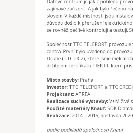
Datové centrum je jak z pohledu provoz
zajímavé zařízení. A jak bylo řečeno n
slovem. V každé místnosti jsou instalo
důvodu došlo k přerušení elektrického 
se rovněž pečlivě kontrolují a testují. 
Společnost TTC TELEPORT provozuje v
centra. První bylo uvedeno do provozu v
Druhé (TTC DC2), které jsme měli možnos
držitelem certifikátu TIER III, které p
Místo stavby:
Praha
Investor:
TTC TELEPORT a TTC CRED
Projektant:
ATREA
Realizace suché výstavby:
V+M živé 
Použité materiály Knauf:
SDK Diamant
Realizace:
2014 – 2015, dostavba 2020
podle podkladů společnosti Knauf