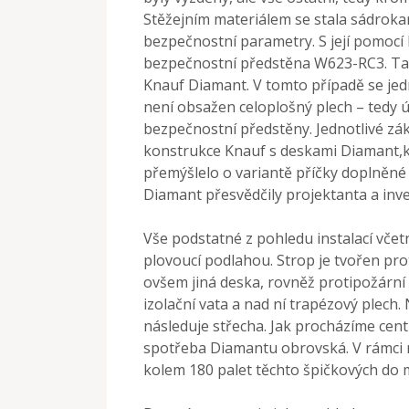
Stěžejním materiálem se stala sádroka
bezpečnostní parametry. S její pomoc
bezpečnostní předstěna W623-RC3. Ta 
Knauf Diamant. V tomto případě se je
není obsažen celoplošný plech – tedy
bezpečnostní předstěny. Jednotlivé zá
konstrukce Knauf s deskami Diamant,kt
přemýšlelo o variantě příčky doplněné 
Diamant přesvědčily projektanta a inves
Vše podstatné z pohledu instalací včet
plovoucí podlahou. Strop je tvořen pr
ovšem jiná deska, rovněž protipožární 
izolační vata a nad ní trapézový plech
následuje střecha. Jak procházíme cent
spotřeba Diamantu obrovská. V rámci r
kolem 180 palet těchto špičkových do