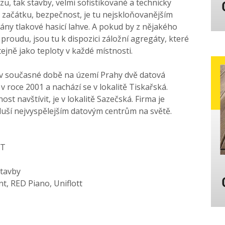
u, tak stavby, velmi sofistikované a technicky
a začátku, bezpečnost, je tu nejskloňovanějším
vány tlakové hasicí lahve. A pokud by z nějakého
proudu, jsou tu k dispozici záložní agregáty, které
Stejně jako teploty v každé místnosti.
 současné době na území Prahy dvě datová
 roce 2001 a nachází se v lokalitě Tiskařská.
t navštívit, je v lokalitě Sazečská. Firma je
řísluší nejvyspělejším datovým centrům na světě.
IT
stavby
, RED Piano, Uniflott