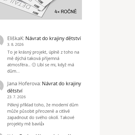
EliškaK
:
Návrat do krajiny dětství
3. 8. 2026
To je krásný projekt, úplně z toho na
mě dýchá taková příjemná
atmosféra... 🙂 Líbí se mi, když má
dům…
Jana Hoferova
:
Návrat do krajiny
dětství
23. 7. 2026
Pěkný příklad toho, že moderní dům
může působit přirozeně a citlivě
zapadnout do svého okolí. Takové
projekty mě baví👍