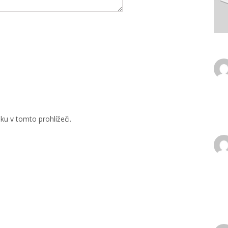
u v tomto prohlížeči.