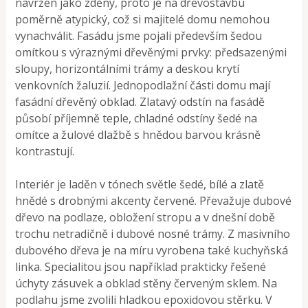
navržen jako zděný, proto je na dřevostavbu
poměrně atypický, což si majitelé domu nemohou
vynachválit. Fasádu jsme pojali především šedou
omítkou s výraznými dřevěnými prvky: předsazenými
sloupy, horizontálními trámy a deskou krytí
venkovních žaluzií. Jednopodlažní části domu mají
fasádní dřevěný obklad. Zlatavý odstín na fasádě
působí příjemně teple, chladné odstíny šedé na
omítce a žulové dlažbě s hnědou barvou krásně
kontrastují.
Interiér je laděn v tónech světle šedé, bílé a zlatě
hnědé s drobnými akcenty červené. Převažuje dubové
dřevo na podlaze, obložení stropu a v dnešní době
trochu netradičně i dubové nosné trámy. Z masivního
dubového dřeva je na míru vyrobena také kuchyňská
linka. Specialitou jsou například prakticky řešené
úchyty zásuvek a obklad stěny červeným sklem. Na
podlahu jsme zvolili hladkou epoxidovou stěrku. V