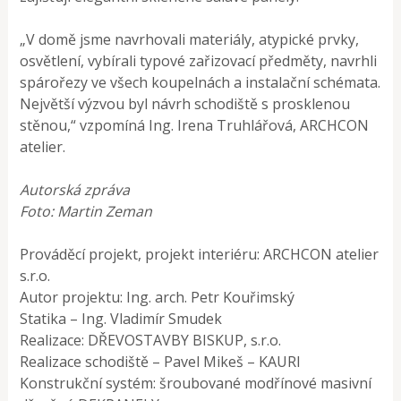
„V domě jsme navrhovali materiály, atypické prvky,
osvětlení, vybírali typové zařizovací předměty, navrhli
spárořezy ve všech koupelnách a instalační schémata.
Největší výzvou byl návrh schodiště s prosklenou
stěnou,“ vzpomíná Ing. Irena Truhlářová, ARCHCON
atelier.
Autorská zpráva
Foto: Martin Zeman
Prováděcí projekt, projekt interiéru: ARCHCON atelier
s.r.o.
Autor projektu: Ing. arch. Petr Kouřimský
Statika – Ing. Vladimír Smudek
Realizace: DŘEVOSTAVBY BISKUP, s.r.o.
Realizace schodiště – Pavel Mikeš – KAURI
Konstrukční systém: šroubované modřínové masivní