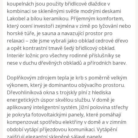
koupelnách jsou použity břidlicové dlaždice v
kombinaci se skleněnými světle modrými deskami
Lakobel a bílou keramikou. Příjemným komfortem,
který ocení investoři zejména v zimě po lyžování nebo
horské túře, je sauna a navazující prostor pro
relaxaci – zde jsme vybrali jako obklad cedrové dřevo
a opět kontrastní tmavě šedý břidlicový obklad.
Interiér ložnic pro všechny rodinné příslušníky se
nese v duchu dřevěných obkladů a přírodních barev.
Doplňkovým zdrojem tepla je krb s poměrně velkým
výkonem, který je dominantou obývacího prostoru.
Dřevohliníková okna s trojskly plní z hlediska
energetických úspor skvělou službu. V domě je
aplikovaný inteligentní systém. Jižní polovina střechy
je pokryta fotovoltaickými panely, které pomáhají
kompenzovat spotřebu elektřiny v domě a v zimním
období vytápí příjezdovou komunikaci. Vytápění
zajišťují elegantní skleněné sálavé panely.