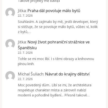
Takové projekty mě baví👍
Jitka
:
Praha dál povoluje málo bytů
22. 7. 2026
Souhlasím. A zajímalo by mě, jestli developer, který
si stěžuje, že se povoluje málo bytů, vůbec ví, kolik
z bytů,…
Jitka
:
Nový život pohraniční strážnice ve
Španělsku
22. 7. 2026
Tohle se mi moc líbí. I s těmi obrazy a knihovnou
plnou knih.
Michal Šuliach
:
Návrat do krajiny dětství
22. 7. 2026
Moc povedený dům.. Líbí se mi, že architektura
respektuje charakter místa a zároveň nabízí
moderní a pohodlné bydlení... Přesně takové…