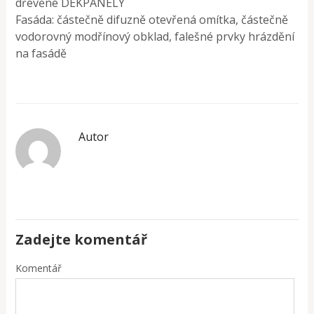
dřevěné DEKPANELY
Fasáda: částečně difuzně otevřená omítka, částečně
vodorovný modřínový obklad, falešné prvky hrázdění
na fasádě
Autor
Zadejte komentář
Komentář