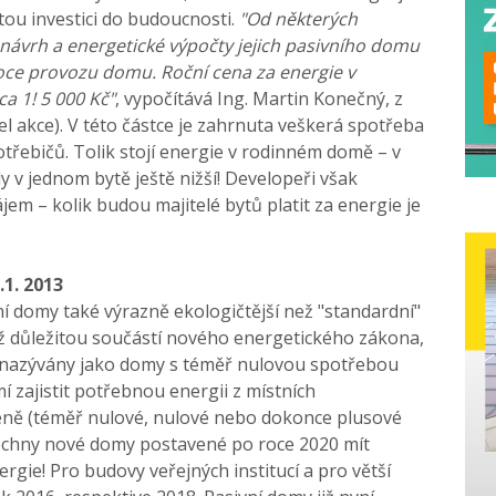
tou investici do budoucnosti.
"Od některých
návrh a energetické výpočty jejich pasivního domu
roce provozu domu. Roční cena za energie v
a 1! 5 000 Kč"
, vypočítává Ing. Martin Konečný, z
el akce). V této částce je zahrnuta veškerá spotřeba
otřebičů. Tolik stojí energie v rodinném domě – v
 v jednom bytě ještě nižší! Developeři však
em – kolik budou majitelé bytů platit za energie je
1. 2013
ní domy také výrazně ekologičtější než "standardní"
 důležitou součástí nového energetického zákona,
e nazývány jako domy s téměř nulovou spotřebou
í zajistit potřebnou energii z místních
méně (téměř nulové, nulové nebo dokonce plusové
echny nové domy postavené po roce 2020 mít
gie! Pro budovy veřejných institucí a pro větší