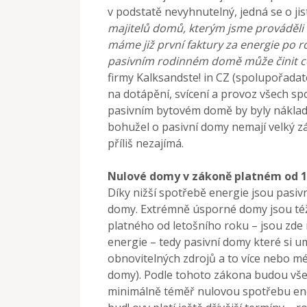
v podstatě nevyhnutelný, jedná se o jis
majitelů domů, kterým jsme prováděli 
máme již první faktury za energie po 
pasivním rodinném domě může činit cc
firmy Kalksandste! in CZ (spolupořadat
na dotápění, svícení a provoz všech sp
pasivním bytovém domě by byly náklady
bohužel o pasivní domy nemají velký záj
příliš nezajímá.
Nulové domy v zákoně platném od 1.
Díky nižší spotřebě energie jsou pasiv
domy. Extrémně úsporné domy jsou též
platného od letošního roku – jsou zd
energie – tedy pasivní domy které si um
obnovitelných zdrojů a to více nebo 
domy). Podle tohoto zákona budou vš
minimálně téměř nulovou spotřebu ener