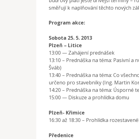
bud! ovy platí ještě dřívější termíny – 
směřují k naplňování těchto nových z
Program akce:
Sobota 25. 5. 2013
Plzeň – Litice
13:00 — Zahájení prednášek
13:10 – Prednáška na téma: Pasivní a n
Šváb)
13:40 – Prednáška na téma: Co všechno
určeno pro stavebníky (Ing. Martin Ko
14:20 – Prednáška na téma: Úsporné t
15:00 — Diskuze a prohlídka domu
Plzeň- Křimice
16:30 až 18:30 – Prohlídka rozestave
Předenice