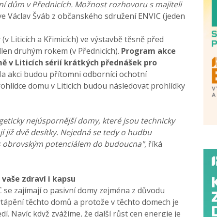
 dům v Přednicích. Možnost rozhovoru s majiteli
zve Václav Šváb z občanského sdružení ENVIC (jeden
v Liticích a Křimicích) ve výstavbě těsně před
len druhým rokem (v Přednicích).
Program akce
ě v Liticích sérií krátkých přednášek pro
a akci budou přítomni odborníci ochotní
ohlídce domu v Liticích budou následovat prohlídky
geticky nejúspornější domy, které jsou technicky
ojí již dvě desítky. Nejedná se tedy o hudbu
 s obrovským potenciálem do budoucna"
, říká
 vaše zdraví i kapsu
 se zajímají o pasivní domy zejména z důvodu
tápění těchto domů a protože v těchto domech je
dí. Navíc když zvážíme, že další růst cen energie je