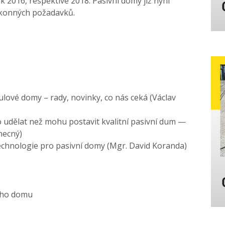
rok 2016, respektive 2018. Pasivní domy již nyní
ákonných požadavků.
ulové domy – rady, novinky, co nás ceká (Václav
 udělat než mohu postavit kvalitní pasivní dum —
necný)
echnologie pro pasivní domy (Mgr. David Koranda)
ného domu