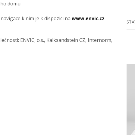
ného domu
avigace k nim je k dispozici na
www.envic.cz
.
STA
ečnosti: ENVIC, o.s., Kalksandstein CZ, Internorm,