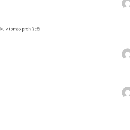
u v tomto prohlížeči.