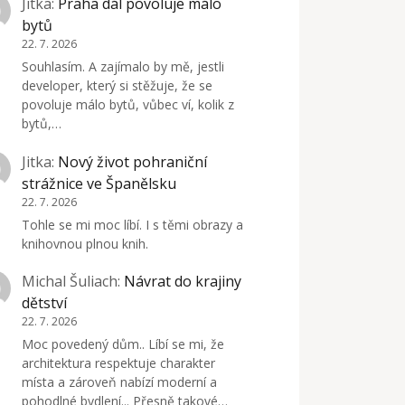
Jitka
:
Praha dál povoluje málo
bytů
22. 7. 2026
Souhlasím. A zajímalo by mě, jestli
developer, který si stěžuje, že se
povoluje málo bytů, vůbec ví, kolik z
bytů,…
Jitka
:
Nový život pohraniční
strážnice ve Španělsku
22. 7. 2026
Tohle se mi moc líbí. I s těmi obrazy a
knihovnou plnou knih.
Michal Šuliach
:
Návrat do krajiny
dětství
22. 7. 2026
Moc povedený dům.. Líbí se mi, že
architektura respektuje charakter
místa a zároveň nabízí moderní a
pohodlné bydlení... Přesně takové…