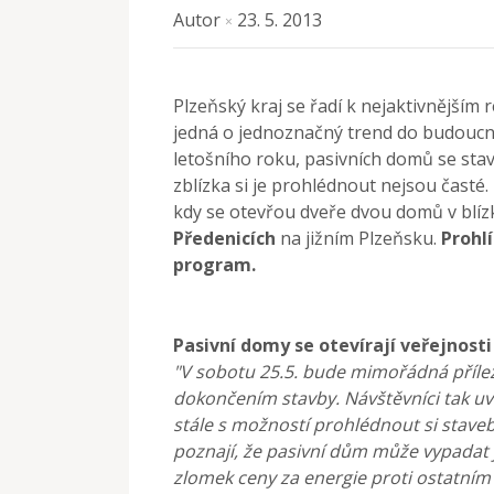
Autor
23. 5. 2013
×
Plzeňský kraj se řadí k nejaktivnějším
jedná o jednoznačný trend do budoucn
letošního roku, pasivních domů se staví
zblízka si je prohlédnout nejsou časté.
kdy se otevřou dveře dvou domů v blízk
Předenicích
na jižním Plzeňsku.
Prohl
program.
Pasivní domy se otevírají veřejnosti
"V sobotu 25.5. bude mimořádná přílež
dokončením stavby. Návštěvníci tak uv
stále s možností prohlédnout si stavebn
poznají, že pasivní dům může vypadat j
zlomek ceny za energie proti ostatní