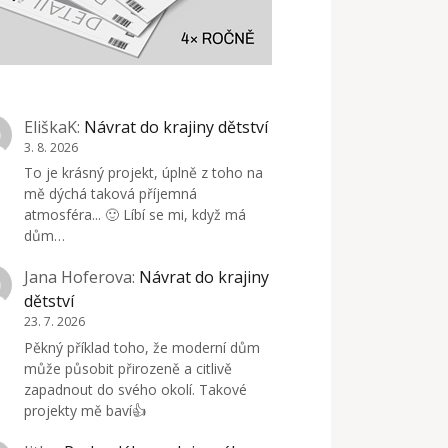
EliškaK
:
Návrat do krajiny dětství
3. 8. 2026
To je krásný projekt, úplně z toho na
mě dýchá taková příjemná
atmosféra... 🙂 Líbí se mi, když má
dům…
Jana Hoferova
:
Návrat do krajiny
dětství
23. 7. 2026
Pěkný příklad toho, že moderní dům
může působit přirozeně a citlivě
zapadnout do svého okolí. Takové
projekty mě baví👍