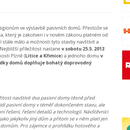
 regionům ve výstavbě pasivních domů. Přestože se
a, který je zakotven i v novém zákonu platném od
 stále málo a možnosti tyto stavby navštívit a
 Nejbližší příležitost nastane
v sobotu 25.5. 2013
osti Plzně (
Litice a Křimice
) a jednoho domu
v
ídky domů doplňuje bohatý doprovodný
itost navštívit dva pasivní domy těsně před
idí pasivní domy v téměř dokončeném stavu, ale
í řešení, řešení detailů a technologií. Návštěvníci
ako jakýkoliv jiný dům a přitom se v něm platí jen
m domům. Pro zájemce o prohlídku hotového a