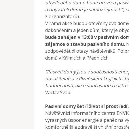
obydleného domu bude otevřen pasivní
a obyvateli domu je samozřejmostí"
, 
z organizátorů).
V rámci akce budou otevřeny dva domy (
dokončením a jeden dům, který je obyd
bude zahájen v 13:00 v pasivním dom
zájemce o stavbu pasivního domu.
N
zodpovědět d! otazy návštěvníků. Po pr
domů v Křimicích a Přednicích.
"Pasivní domy jsou v současnosti ener
dosažitelné a v Plzeňském kraji jich st
budoucnosti, ale o současnou realitu
Václav Šváb.
Pasivní domy šetří životní prostředí,
Návštěvníci informačního centra ENVIC
výrazných úspor energie a peněz na vy
komfortnější a zdravější vnitřní prostře