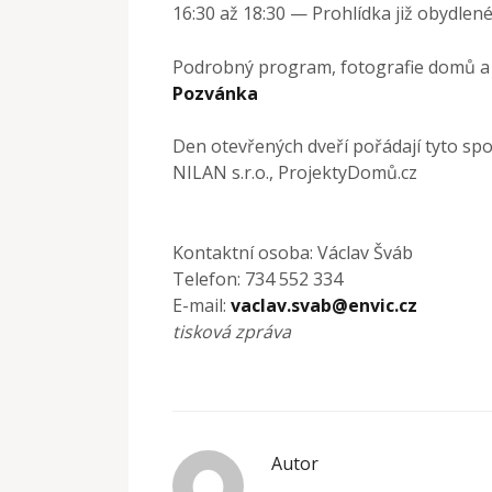
16:30 až 18:30 — Prohlídka již obydle
Podrobný program, fotografie domů a n
Pozvánka
Den otevřených dveří pořádají tyto spol
NILAN s.r.o., ProjektyDomů.cz
Kontaktní osoba: Václav Šváb
Telefon: 734 552 334
E-mail:
vaclav.svab@envic.cz
tisková zpráva
Autor