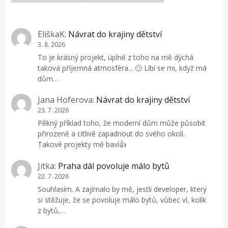
EliškaK
:
Návrat do krajiny dětství
3. 8. 2026
To je krásný projekt, úplně z toho na mě dýchá
taková příjemná atmosféra... 🙂 Líbí se mi, když má
dům…
Jana Hoferova
:
Návrat do krajiny dětství
23. 7. 2026
Pěkný příklad toho, že moderní dům může působit
přirozeně a citlivě zapadnout do svého okolí.
Takové projekty mě baví👍
Jitka
:
Praha dál povoluje málo bytů
22. 7. 2026
Souhlasím. A zajímalo by mě, jestli developer, který
si stěžuje, že se povoluje málo bytů, vůbec ví, kolik
z bytů,…