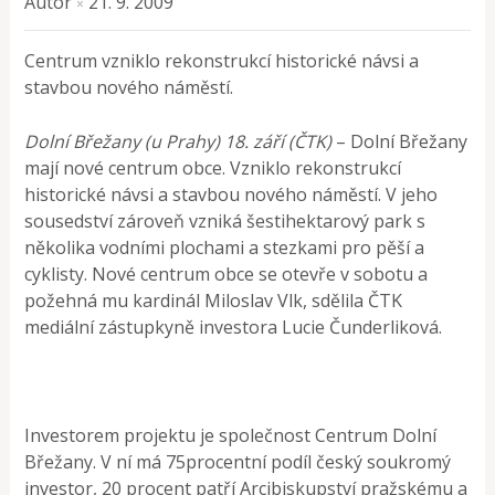
Autor
21. 9. 2009
×
Centrum vzniklo rekonstrukcí historické návsi a
stavbou nového náměstí.
Dolní Břežany (u Prahy) 18. září (ČTK)
– Dolní Břežany
mají nové centrum obce. Vzniklo rekonstrukcí
historické návsi a stavbou nového náměstí. V jeho
sousedství zároveň vzniká šestihektarový park s
několika vodními plochami a stezkami pro pěší a
cyklisty. Nové centrum obce se otevře v sobotu a
požehná mu kardinál Miloslav Vlk, sdělila ČTK
mediální zástupkyně investora Lucie Čunderliková.
Investorem projektu je společnost Centrum Dolní
Břežany. V ní má 75procentní podíl český soukromý
investor, 20 procent patří Arcibiskupství pražskému a