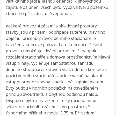
vertikálního jádra. Jasnou orientací k jihovýchodu
zajišťuje oslunění všech bytů, využívá tvaru pozemku
i bočního příjezdu z ul. Svépomoci.
Veškeré provozní zázemí a skladovací prostory
stavby jsou v přízemí, popřípadě suterénu hlavního
objemu, přičemž provoz denního stacionáře je
navržen v koncové poloze. Toto koncepční řešení
provozu umožňuje ideální propojení či naopak
rozdělení stacionáře a domova prostřednictvím hlavní
vstupní haly, vyčleňuje samostatnou zahradu
denního stacionáře, zároveň však udržuje kontaktní
pozici denního stacionáře v přímé vazbě na hlavní
vstupní prostor stavby – park s nástupním platem.
Byty budou v horních podlažích na osvědčeném
principu dvoutraktu s obytnou podélnou halou.
Dispozice bytů je navržena – díky racionálnímu
seřazení sociálního zázemí – do prostorově
úsporného příčného modul 3,75 m. Při vědomí