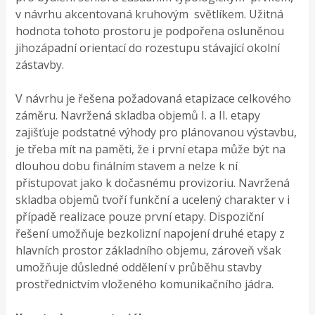
v návrhu akcentovaná kruhovým světlíkem. Užitná
hodnota tohoto prostoru je podpořena osluněnou
jihozápadní orientací do rozestupu stávající okolní
zástavby.
V návrhu je řešena požadovaná etapizace celkového
záměru. Navržená skladba objemů I. a II. etapy
zajišťuje podstatné výhody pro plánovanou výstavbu,
je třeba mít na paměti, že i první etapa může být na
dlouhou dobu finálním stavem a nelze k ní
přistupovat jako k dočasnému provizoriu. Navržená
skladba objemů tvoří funkční a ucelený charakter v i
případě realizace pouze první etapy. Dispoziční
řešení umožňuje bezkolizní napojení druhé etapy z
hlavních prostor základního objemu, zároveň však
umožňuje důsledné oddělení v průběhu stavby
prostřednictvím vloženého komunikačního jádra.