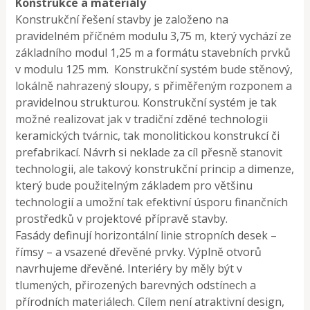
Konstrukce a materiály
Konstrukční řešení stavby je založeno na
pravidelném příčném modulu 3,75 m, který vychází ze
základního modul 1,25 m a formátu stavebních prvků
v modulu 125 mm. Konstrukční systém bude stěnový,
lokálně nahrazený sloupy, s přiměřeným rozponem a
pravidelnou strukturou. Konstrukční systém je tak
možné realizovat jak v tradiční zděné technologii
keramických tvárnic, tak monolitickou konstrukcí či
prefabrikací. Návrh si neklade za cíl přesně stanovit
technologii, ale takový konstrukční princip a dimenze,
který bude použitelným základem pro většinu
technologií a umožní tak efektivní úsporu finančních
prostředků v projektové přípravě stavby.
Fasády definují horizontální linie stropních desek –
římsy – a vsazené dřevěné prvky. Výplně otvorů
navrhujeme dřevěné. Interiéry by měly být v
tlumených, přirozených barevných odstínech a
přírodních materiálech. Cílem není atraktivní design,