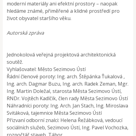
moderní materiály ani efektní prostory – naopak
hledáme známé, přiměřené a klidné prostředí pro
život obyvatel staršího věku.
Autorská zpráva
Jednokolová veřejná projektová architektonická
soutěž.
Vyhlašovatel: Město Sezimovo Ústí
Řádní členové poroty: Ing. arch. Štěpánka Ťukalová ,
Ing. arch. Dagmar Buzu, Ing. arch. Radek Zeman, Mgr.
Ing. Martin Doležal, starosta Města Sezimovo Ústí,
RNDr. Vojtěch Kadlčík, člen rady Města Sezimovo Ústí
Náhradníci poroty: Ing. Arch. Jan Stach, Ing. Miroslava
Svitáková, tajemnice Města Sezimovo Ústí
Přizvaní odborní znalci: Helena Řežábková, vedoucí
sociálních služeb, Sezimovo Ústí, Ing. Pavel Vochozka,
rozpočtář staveb, Tábor