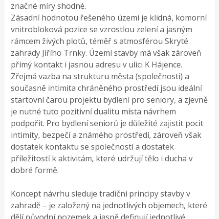
značné míry shodné.
Zásadní hodnotou řešeného území je klidná, komorní
vnitrobloková pozice se vzrostlou zelení a jasným
rámcem živých plotů, téměř s atmosférou Skryté
zahrady Jiřího Trnky. Území stavby má však zároveň
přímý kontakt i jasnou adresu v ulici K Hájence.
Zřejmá vazba na strukturu města (společnosti) a
současně intimita chráněného prostředí jsou ideální
startovní čarou projektu bydlení pro seniory, a zjevně
je nutné tuto pozitivní dualitu místa návrhem
podpořit. Pro bydlení seniorů je důležité zajistit pocit
intimity, bezpečí a známého prostředí, zároveň však
dostatek kontaktu se společností a dostatek
příležitostí k aktivitám, které udržují tělo i ducha v
dobré formě.
Koncept návrhu sleduje tradiční principy stavby v
zahradě – je založený na jednotlivých objemech, které
dělí původní pozemek a jasně definují jednotlivé