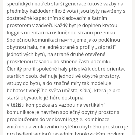
specifických potřeb starší generace (citové vazby na
předměty každodenního života) jsou byty navrženy s
dostatečně kapacitním skladovacím a šatním
prostorem v zádveří. Každý byt je doplněn krytou
loggií s orientací na osluněnou stranu pozemku.
Společnou komunikaci navrhujeme jako podélnou
obytnou halu, na jedné straně s profily „zápraží“
jednotlivých bytů, na straně druhé otevřené
prosklenou fasádou do stíněné části pozemku.
Členitý profil společné haly přispívá k dobré orientaci
starších osob, definuje jednotlivé obytné prostory,
vstupy do bytů, a do značné míry tak modeluje
bohatost vnějšího světa (města, sídla), která je pro
starší obyvatele již hůře dostupná.
V těžišti kompozice a s vazbou na vertikální
komunikace je navržen společný obytný prostor s
prodloužením do venkovní loggie. Kombinace
vnitřního a venkovního krytého obytného prostoru je
pro bydlení seniorů zásadním typologickým prvkem,