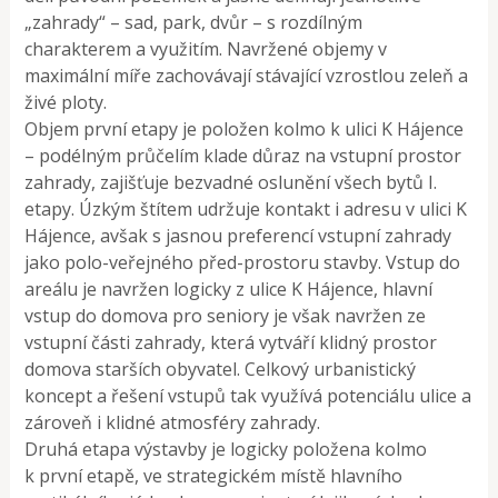
„zahrady“ – sad, park, dvůr – s rozdílným
charakterem a využitím. Navržené objemy v
maximální míře zachovávají stávající vzrostlou zeleň a
živé ploty.
Objem první etapy je položen kolmo k ulici K Hájence
– podélným průčelím klade důraz na vstupní prostor
zahrady, zajišťuje bezvadné oslunění všech bytů I.
etapy. Úzkým štítem udržuje kontakt i adresu v ulici K
Hájence, avšak s jasnou preferencí vstupní zahrady
jako polo-veřejného před-prostoru stavby. Vstup do
areálu je navržen logicky z ulice K Hájence, hlavní
vstup do domova pro seniory je však navržen ze
vstupní části zahrady, která vytváří klidný prostor
domova starších obyvatel. Celkový urbanistický
koncept a řešení vstupů tak využívá potenciálu ulice a
zároveň i klidné atmosféry zahrady.
Druhá etapa výstavby je logicky položena kolmo
k první etapě, ve strategickém místě hlavního