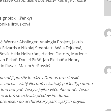
 stává násobitelem bohatství, které je v místě
esignblok, Křehký)
onika Jiroušková
: Werner Aisslinger, Analogia Project, Jakub
Edvards a Nikolaj Steenfatt, Adéla Fejtková,
vá, Hilda Hellström, Hidden Factory, Marlene
an Pekař, Daniel Piršč, Jan Plecháč a Henry
rcin Rusak, Maxim Velčovský.
později používán název Domus pro římské
us aurea – zlatý Neronův císařský palác. Typ domu
mu bohyně Vesty a jejího věčného ohně. Vesta
o krbu) se uctívala především doma,
enesen do architektury patricijských obydlí.