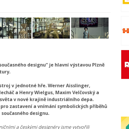
oučasného designu“ je hlavní výstavou Plzně
tury.
stroj v jednotné hře. Werner Aisslinger,
 Plecháč a Henry Wielgus, Maxim Velčovský a
světa v nové krajině industriálního depa.
 pro zastavení a vnímání symbolických příběhů
či současného designu.
čními a českými designéry jsme vytvořili