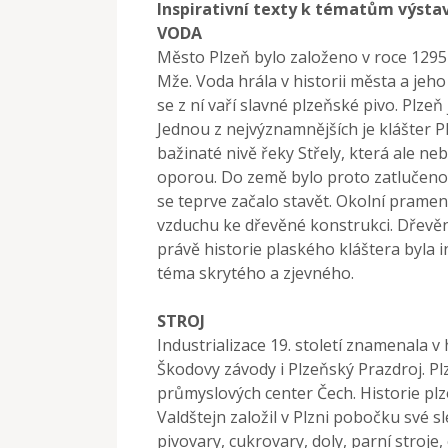
Inspirativní texty k tématům výsta
VODA
Město Plzeň bylo založeno v roce 1295 
Mže. Voda hrála v historii města a jeh
se z ní vaří slavné plzeňské pivo. Pl
Jednou z nejvýznamnějších je klášter Pl
bažinaté nivě řeky Střely, která ale n
oporou. Do země bylo proto zatlučeno 
se teprve začalo stavět. Okolní pramen
vzduchu ke dřevěné konstrukci. Dřevěn
právě historie plaského kláštera byla i
téma skrytého a zjevného.
STROJ
Industrializace 19. století znamenala v 
Škodovy závody i Plzeňský Prazdroj. Pl
průmyslových center Čech. Historie pl
Valdštejn založil v Plzni pobočku své sl
pivovary, cukrovary, doly, parní stroje