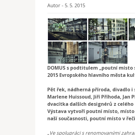
Autor
5. 5. 2015
×
DOMUS s podtitulem „poutní místo s
2015 Evropského hlavního města kul
Pět řek, nádherná příroda, divadlo i 
Marlene Huissoud, Jiří Příhoda, Jan
dvacítka dalších designérů z celého 
Výstava vytvoří poutní místo, místo
naší současnosti, poutní místo v ře
„
Ve spolupráci s renomovanými zahrani