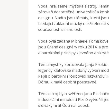
Voda, hra, země, mystika a stroj. Téma
zároveň dostatečně univerzální a konk
designu. Nadto jsou tématy, která jsou
hledající základní otázky udržitelnost
současnosti s minulostí.
Voda byla zadána Michaele Tomiškové 
jsou Grand designéry roku 2014, a pro 
a barokními principy zjevného a skryté
Téma mystiky zpracovala Janja Prokič 
legendy klatovské madony vytváří model 
kapli o barokní šroubovici nazvanou He
Dómu k malé osobní poustevně.
Téma stroj bylo svěřeno Janu Plecháčo
industriální minulostí Plzně vytvořili 
s diváky hrát Ódu na radost.