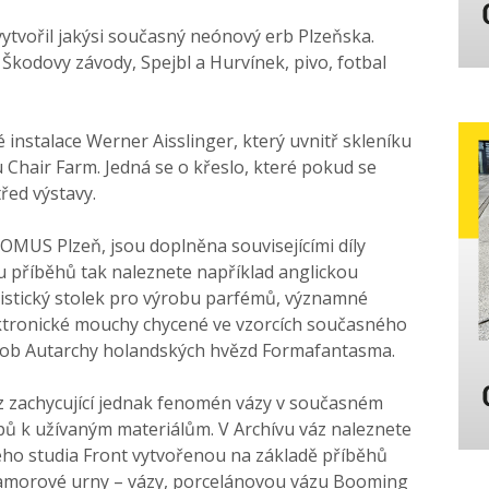
ytvořil jakýsi současný neónový erb Plzeňska.
 Škodovy závody, Spejbl a Hurvínek, pivo, fotbal
instalace Werner Aisslinger, který uvnitř skleníku
 Chair Farm. Jedná se o křeslo, které pokud se
řed výstavy.
DOMUS Plzeň, jsou doplněna souvisejícími díly
 příběhů tak naleznete například anglickou
mistický stolek pro výrobu parfémů, významné
ektronické mouchy chycené ve vzorcích současného
dob Autarchy holandských hvězd Formafantasma.
áz zachycující jednak fenomén vázy v současném
ů k užívaným materiálům. V Archívu váz naleznete
ého studia Front vytvořenou na základě příběhů
 mramorové urny – vázy, porcelánovou vázu Booming