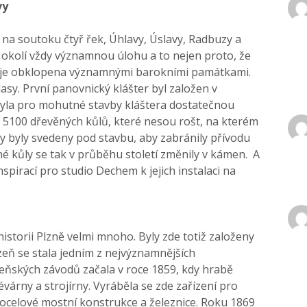
vy
na soutoku čtyř řek, Úhlavy, Úslavy, Radbuzy a
o okolí vždy významnou úlohu a to nejen proto, že
zeň je obklopena významnými barokními památkami.
asy. První panovnický klášter byl založen v
ebyla pro mohutné stavby kláštera dostatečnou
5100 dřevěných kůlů, které nesou rošt, na kterém
y byly svedeny pod stavbu, aby zabránily přívodu
é kůly se tak v průběhu století změnily v kámen. A
nspirací pro studio Dechem k jejich instalaci na
historii Plzně velmi mnoho. Byly zde totiž založeny
zeň se stala jedním z nejvýznamnějších
zeňských závodů začala v roce 1859, kdy hrabě
évárny a strojírny. Vyráběla se zde zařízení pro
, ocelové mostní konstrukce a železnice. Roku 1869