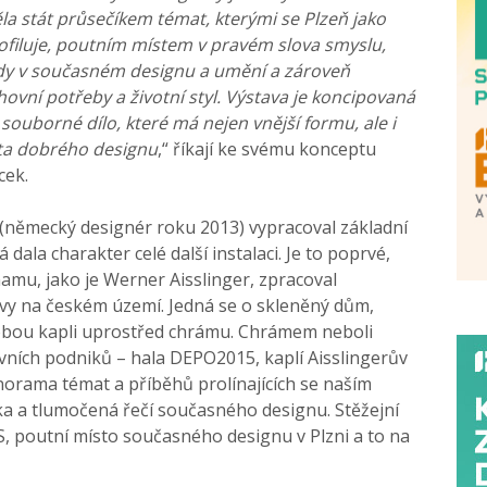
ěla stát průsečíkem témat, kterými se Plzeň jako
ofiluje, poutním místem v pravém slova smyslu,
udy v současném designu a umění a zároveň
vní potřeby a životní styl. Výstava je koncipovaná
souborné dílo, které má nejen vnější formu, ale i
tata dobrého designu
,“ říkají ke svému konceptu
cek.
(německý designér roku 2013) vypracoval základní
dala charakter celé další instalaci. Je to poprvé,
amu, jako je Werner Aisslinger, zpracoval
avy na českém území. Jedná se o skleněný dům,
obou kapli uprostřed chrámu. Chrámem neboli
ních podniků – hala DEPO2015, kaplí Aisslingerův
norama témat a příběhů prolínajících se naším
ska a tlumočená řečí současného designu. Stěžejní
, poutní místo současného designu v Plzni a to na