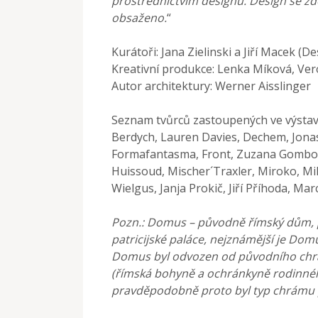
prostřednictvím designu. Design se zde
obsaženo.
“
Kurátoři: Jana Zielinski a Jiří Macek (D
Kreativní produkce: Lenka Míková, Ver
Autor architektury: Werner Aisslinger
Seznam tvůrců zastoupených ve výstavě
Berdych, Lauren Davies, Dechem, Jonas 
Formafantasma, Front, Zuzana Gombošo
Huissoud, Mischer´Traxler, Miroko, Mil
Wielgus, Janja Prokič, Jiří Příhoda, Ma
Pozn.: Domus – původně římský dům, 
patricijské paláce, nejznámější je Dom
Domus byl odvozen od původního chrá
(římská bohyně a ochránkyně rodinnéh
pravděpodobně proto byl typ chrámu př