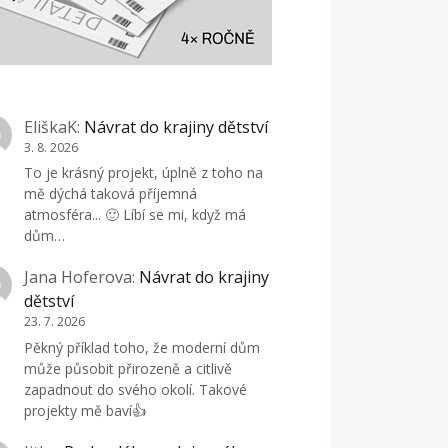
EliškaK
:
Návrat do krajiny dětství
3. 8. 2026
To je krásný projekt, úplně z toho na
mě dýchá taková příjemná
atmosféra... 🙂 Líbí se mi, když má
dům…
Jana Hoferova
:
Návrat do krajiny
dětství
23. 7. 2026
Pěkný příklad toho, že moderní dům
může působit přirozeně a citlivě
zapadnout do svého okolí. Takové
projekty mě baví👍