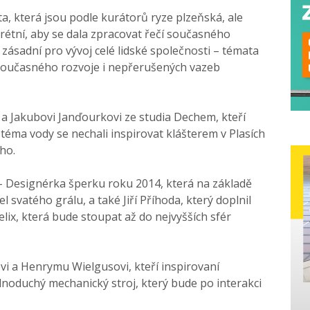
ta, která jsou podle kurátorů ryze plzeňská, ale
rétní, aby se dala zpracovat řečí současného
 zásadní pro vývoj celé lidské společnosti – témata
i současného rozvoje i nepřerušených vazeb
a Jakubovi Janďourkovi ze studia Dechem, kteří
téma vody se nechali inspirovat klášterem v Plasích
ho.
– Designérka šperku roku 2014, která na základě
svatého grálu, a také Jiří Příhoda, který doplnil
lix, která bude stoupat až do nejvyšších sfér
vi a Henrymu Wielgusovi, kteří inspirovaní
jednoduchý mechanický stroj, který bude po interakci