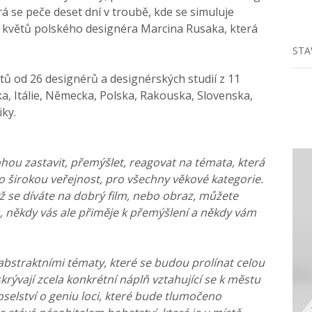
rá se peče deset dní v troubě, kde se simuluje
 květů polského designéra Marcina Rusaka, která
STA
tů od 26 designérů a designérských studií z 11
a, Itálie, Německa, Polska, Rakouska, Slovenska,
iky.
hou zastavit, přemýšlet, reagovat na témata, která
o širokou veřejnost, pro všechny věkové kategorie.
ž se díváte na dobrý film, nebo obraz, můžete
ás, někdy vás ale přiměje k přemýšlení a někdy vám
 abstraktními tématy, které se budou prolínat celou
skrývají zcela konkrétní náplň vztahující se k městu
selství o geniu loci, které bude tlumočeno