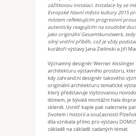
zážitkovou instalaci. Instalace by se m
Evropské hlavní město kultury 2015 pr
místem reflektujícím progresivní pro
autenticky reagujícím na soudobé ducho
jako originální Gesamtkunstwerk, tedy 
silný vnitřní příběh, což je vždy pods
kurátoři výstavy Jana Zielinski a Jiří Ma
Významný designér Werner Aisslinger 
architekturu výstavního prostoru, která 
kdy zahraniční designér takového význ
originální architekturu tematické výst
který představuje stylizovanou novod
dómem, je bývalá montážní hala doprav
skleník. Uvnitř kaple pak naleznete pa
životem i historií a současností Plzeň
díla vznikala přímo pro výstavu DOMUS
základě na základě zadaných témat.