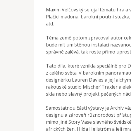
Maxim Velčovský se ujal tématu hra a v
Plačící madona, barokní poutní stezka,
atd.
Téma země potom zpracoval autor celé 
bude mít umístěnou instalaci nazvanou
správně zalévá, tak roste přímo uprost
Tato díla, které vznikla speciálně pro 
z celého světa. V barokním panoramatu
designérku Lauren Davies a její alchy
rakouské studio Mischer´Traxler a el
skla nebo slavný projekt pečených ná
Samostatnou částí výstavy je Archív v
designu a zároveň různorodost přístup
mimo jiné Story Vase slavného švédsk
afrických žen, Hilda Hellström a její