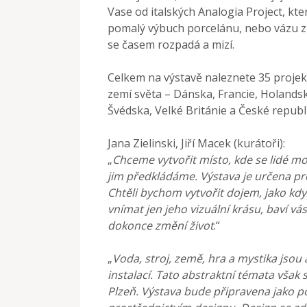
Vase od italských Analogia Project, kte
pomalý výbuch porcelánu, nebo vázu z
se časem rozpadá a mizí.
Celkem na výstavě naleznete 35 projek
zemí světa – Dánska, Francie, Holandsk
Švédska, Velké Británie a České republ
Jana Zielinski, Jiří Macek (kurátoři):
„
Chceme vytvořit místo, kde se lidé mo
jim předkládáme. Výstava je určena pr
Chtěli bychom vytvořit dojem, jako kdy
vnímat jen jeho vizuální krásu, baví v
dokonce změní život
.“
„
Voda, stroj, země, hra a mystika jsou
instalací. Tato abstraktní témata však 
Plzeň. Výstava bude připravena jako po