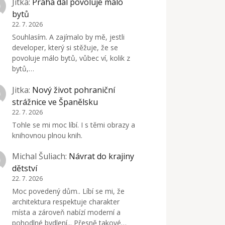
Jitka
:
Praha dál povoluje málo
bytů
22. 7. 2026
Souhlasím. A zajímalo by mě, jestli
developer, který si stěžuje, že se
povoluje málo bytů, vůbec ví, kolik z
bytů,…
Jitka
:
Nový život pohraniční
strážnice ve Španělsku
22. 7. 2026
Tohle se mi moc líbí. I s těmi obrazy a
knihovnou plnou knih.
Michal Šuliach
:
Návrat do krajiny
dětství
22. 7. 2026
Moc povedený dům.. Líbí se mi, že
architektura respektuje charakter
místa a zároveň nabízí moderní a
pohodlné bydlení... Přesně takové…