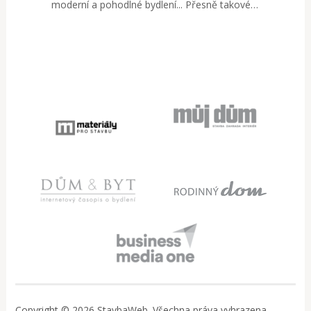
moderní a pohodlné bydlení... Přesně takové…
Copyright © 2026 StavbaWeb. Všechna práva vyhrazena..