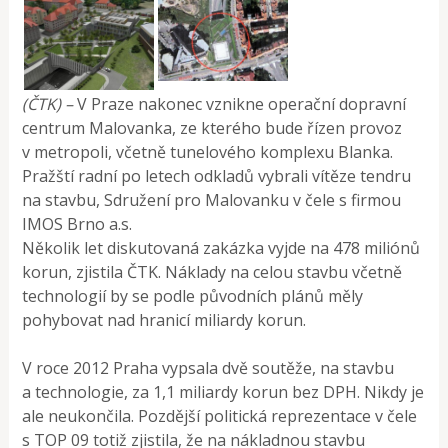
(ČTK) –
V Praze nakonec vznikne operační dopravní
centrum Malovanka, ze kterého bude řízen provoz
v metropoli, včetně tunelového komplexu Blanka.
Pražští radní po letech odkladů vybrali vítěze tendru
na stavbu, Sdružení pro Malovanku v čele s firmou
IMOS Brno a.s.
Několik let diskutovaná zakázka vyjde na 478 miliónů
korun, zjistila ČTK. Náklady na celou stavbu včetně
technologií by se podle původních plánů měly
pohybovat nad hranicí miliardy korun.
V roce 2012 Praha vypsala dvě soutěže, na stavbu
a technologie, za 1,1 miliardy korun bez DPH. Nikdy je
ale neukončila. Pozdější politická reprezentace v čele
s TOP 09 totiž zjistila, že na nákladnou stavbu