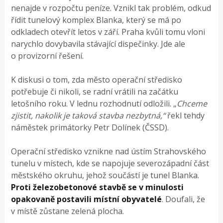
nenajde v rozpočtu peníze. Vznikl tak problém, odkud
řídit tunelový komplex Blanka, který se má po
odkladech otevřít letos v září. Praha kvůli tomu vloni
narychlo dovybavila stávající dispečinky. Jde ale
o provizorní řešení.
K diskusi o tom, zda město operační středisko
potřebuje či nikoli, se radní vrátili na začátku
letošního roku. V lednu rozhodnutí odložili. „
Chceme
zjistit, nakolik je taková stavba nezbytná,“
řekl tehdy
náměstek primátorky Petr Dolínek (ČSSD).
Operační středisko vznikne nad ústím Strahovského
tunelu v místech, kde se napojuje severozápadní část
městského okruhu, jehož součástí je tunel Blanka.
Proti železobetonové stavbě se v minulosti
opakovaně postavili místní obyvatelé
. Doufali, že
v místě zůstane zelená plocha.