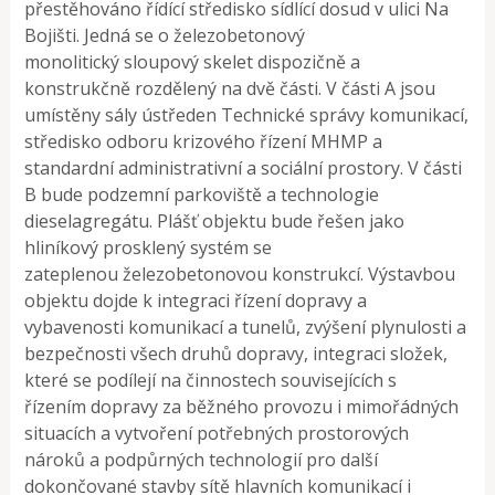
přestěhováno řídící středisko sídlící dosud v ulici Na
Bojišti. Jedná se o železobetonový
monolitický sloupový skelet dispozičně a
konstrukčně rozdělený na dvě části. V části A jsou
umístěny sály ústředen Technické správy komunikací,
středisko odboru krizového řízení MHMP a
standardní administrativní a sociální prostory. V části
B bude podzemní parkoviště a technologie
dieselagregátu. Plášť objektu bude řešen jako
hliníkový prosklený systém se
zateplenou železobetonovou konstrukcí. Výstavbou
objektu dojde k integraci řízení dopravy a
vybavenosti komunikací a tunelů, zvýšení plynulosti a
bezpečnosti všech druhů dopravy, integraci složek,
které se podílejí na činnostech souvisejících s
řízením dopravy za běžného provozu i mimořádných
situacích a vytvoření potřebných prostorových
nároků a podpůrných technologií pro další
dokončované stavby sítě hlavních komunikací i