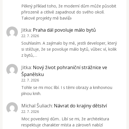
Pěkný příklad toho, že moderní dům může působit
přirozeně a citlivě zapadnout do svého okolí.
Takové projekty mě baví👍
Jitka
:
Praha dál povoluje málo bytů
22. 7. 2026
Souhlasím. A zajímalo by mě, jestli developer, který
si stěžuje, že se povoluje málo bytů, vůbec ví, kolik
z bytů,…
Jitka
:
Nový život pohraniční strážnice ve
Španělsku
22. 7. 2026
Tohle se mi moc líbí. I s těmi obrazy a knihovnou
plnou knih.
Michal Šuliach
:
Návrat do krajiny dětství
22. 7. 2026
Moc povedený dům.. Líbí se mi, že architektura
respektuje charakter místa a zároveň nabízí