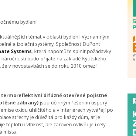
ročnému bydlení
aktuálnějších témat v oblasti bydlení. Významným
epelné a izolační systémy. Společnost DuPont
mate Systems
, která napomůže splnit požadavky
 náročnosti budo přijaté na základě Kyótského
, že v novostavbách se do roku 2010 omezí
termoreflektivní difúzně otevřené pojistné
rotěsné zábrany)
jsou účinným řešením úspory
í emise oxidu uhličitého a v interiérech vytvářejí po
olace střechy je důležitá pro každý dům, ať je
e teplotu i vlhkost, ale zároveň ovlivňuje i celý
á místa.