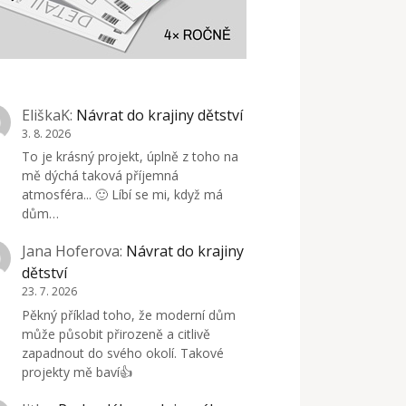
EliškaK
:
Návrat do krajiny dětství
3. 8. 2026
To je krásný projekt, úplně z toho na
mě dýchá taková příjemná
atmosféra... 🙂 Líbí se mi, když má
dům…
Jana Hoferova
:
Návrat do krajiny
dětství
23. 7. 2026
Pěkný příklad toho, že moderní dům
může působit přirozeně a citlivě
zapadnout do svého okolí. Takové
projekty mě baví👍