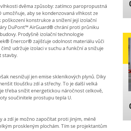
 vlhkosti dvěma způsoby: zatímco paropropustná
umožňuje, aby se kondenzovaná vlhkost ze
 poškození konstrukce a snížení její izolační
páry DuPont™ AirGuard® chrání proti průniku
 budovy. Prodyšně izolační technologie
ek® Enercor® zajišťuje odolnost materiálu vůči
 čímž udržuje izolaci v suchu a funkční a snižuje
 stavby.
šak nesnižují jen emise skleníkových plynů. Díky
nšit tloušťku zdí a střechy. To je další velká
 je třeba snížit energetickou náročnost celkově,
ty součinitele prostupu tepla U.
 a zdí je možno započítat proti jiným, méně
velkým proskleným plochám. Tím se projektantům