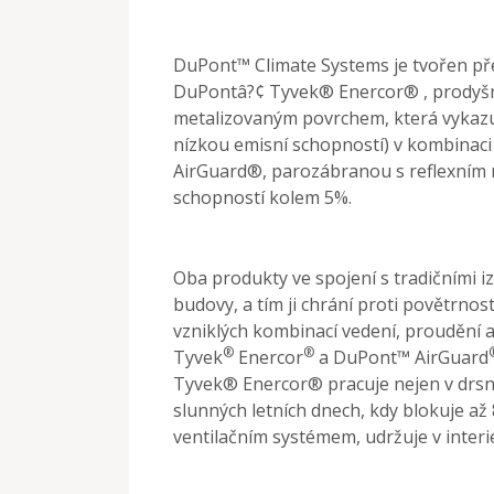
DuPont™ Climate Systems je tvořen př
DuPontâ?¢ Tyvek® Enercor® , prodyš
metalizovaným povrchem, která vykaz
nízkou emisní schopností) v kombinaci 
AirGuard®, parozábranou s reflexním 
schopností kolem 5%.
Oba produkty ve spojení s tradičními i
budovy, a tím ji chrání proti povětrn
vzniklých kombinací vedení, proudění 
®
®
Tyvek
Enercor
a DuPont™ AirGuard
Tyvek® Enercor® pracuje nejen v drsn
slunných letních dnech, kdy blokuje a
ventilačním systémem, udržuje v interi