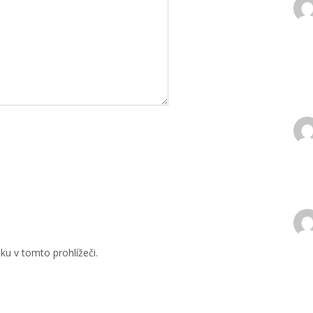
u v tomto prohlížeči.