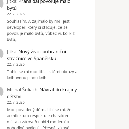
Jitka
:
Praha dál povoluje málo
bytů
22. 7. 2026
Souhlasím. A zajímalo by mě, jestli
developer, který si stěžuje, že se
povoluje málo bytů, vůbec ví, kolik z
bytů,…
Jitka
:
Nový život pohraniční
strážnice ve Španělsku
22. 7. 2026
Tohle se mi moc líbí. I s těmi obrazy a
knihovnou plnou knih.
Michal Šuliach
:
Návrat do krajiny
dětství
22. 7. 2026
Moc povedený dům.. Líbí se mi, že
architektura respektuje charakter
místa a zároveň nabízí moderní a
pohodlné bydlení... Přesně takové…