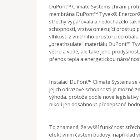
DuPont™ Climate Systems chrání proti
membrána DuPont™ Tyvek® Enercor® 
střechy vypařovala a nedocházelo tak k
schopnosti, vrstva omezující prostup 
vlhkosti z vnitřního prostoru do obalu
„breathsulate“ materiálu DuPont™ Tyv
větru a vodě, ale také jeho prodyšnost,
přenos tepla a energetickou náročnost
Instalací DuPont™ Climate Systems se v
jejich odrazové schopnosti je možné zme
výhoda, protože podle nové legislativy
nikoli jen dosáhnout předepsané hodno
To znamená, že vyšší funkčnost střechy
efektivním částem budovy, například 