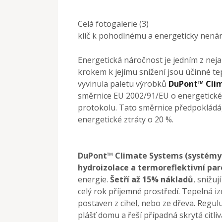
Celá fotogalerie (3)
klíč k pohodlnému a energeticky nená
Energetická náročnost je jedním z nej
krokem k jejímu snížení jsou účinné t
vyvinula paletu výrobků
DuPont™ Cli
směrnice EU 2002/91/EU o energetické
protokolu. Tato směrnice předpokládá
energetické ztráty o 20 %.
DuPont™ Climate Systems (systémy 
hydroizolace a termoreflektivní pa
energie.
Šetří až 15% nákladů
, snižuj
celý rok příjemné prostředí. Tepelná iz
postaven z cihel, nebo ze dřeva. Reguluj
plášť domu a řeší případná skrytá citliv