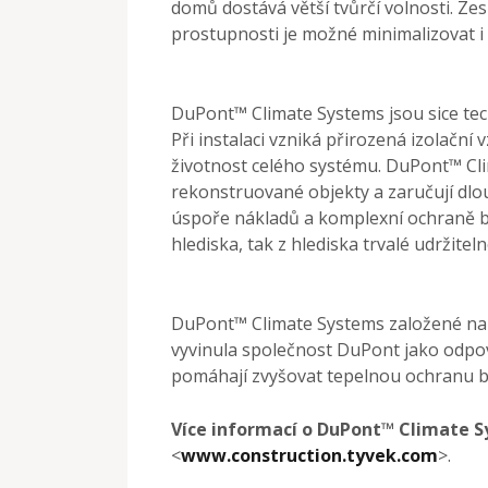
domů dostává větší tvůrčí volnosti. Zes
prostupnosti je možné minimalizovat i 
DuPont™ Climate Systems jsou sice tech
Při instalaci vzniká přirozená izolačn
životnost celého systému. DuPont™ Cli
rekonstruované objekty a zaručují dlo
úspoře nákladů a komplexní ochraně b
hlediska, tak z hlediska trvalé udržiteln
DuPont™ Climate Systems založené n
vyvinula společnost DuPont jako odpo
pomáhají zvyšovat tepelnou ochranu 
Více informací o DuPont™ Climate 
<
www.construction.tyvek.com
>.