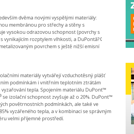
edevším dvěma novými vyspělými materiály:
nou membránou pro střechy a stěny s
uje vysokou odrazovou schopnost (povrchy s
s vynikajícím rozptylem vlhkosti, a DuPontâ?¢
metalizovaným povrchem s ještě nižší emisní
zolačními materiály vytvářejí vzduchotěsný plášť
ostním podmínkám i vnitřním teplotním ztrátám
a vyzařování tepla. Spojením materiálu DuPont™
®
se izolační schopnost zvyšuje až o 20%. DuPont™
ých povětrnostních podmínkách, ale také ve
ž 85% vyzářeného tepla, a v kombinaci se správným
éru velmi příjemné prostředí.