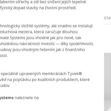
labením střechy a zdí bez snížení jejich tepelné
fyzický dopad stavby na životní prostředí.
STA
nologicky složité systémy, ale snadno se instalují.
í vzduchová mezera, která zaručuje dlouhou
mate Systems jsou vhodné jak pro nové, tak
uhodobou návratnost investic — díky spolehlivosti,
udovy jsou vhodným řešením jak z finančního
osti.
a speciálně upravených membránách Tyvek®
věď na poptávku po kvalitních produktech, které
budov.
Systems
naleznete na