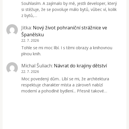
Souhlasím. A zajímalo by mě, jestli developer, který
si stěžuje, že se povoluje málo bytů, vůbec ví, kolik
z bytů,…
Jitka
:
Nový život pohraniční strážnice ve
Španělsku
22. 7. 2026
Tohle se mi moc líbí. I s těmi obrazy a knihovnou
plnou knih.
Michal Šuliach
:
Návrat do krajiny dětství
22. 7. 2026
Moc povedený dům.. Líbí se mi, že architektura
respektuje charakter místa a zároveň nabízí
moderní a pohodlné bydlení... Přesně takové…