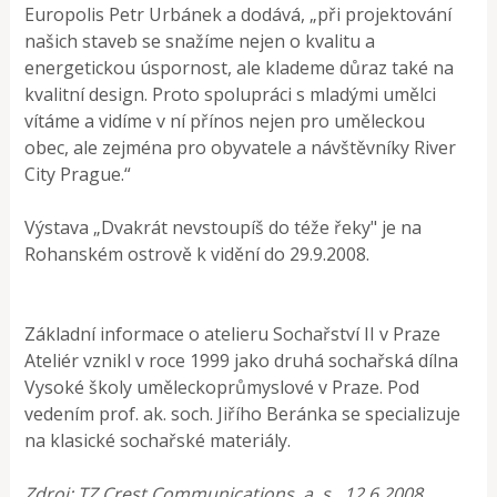
Europolis Petr Urbánek a dodává, „při projektování
našich staveb se snažíme nejen o kvalitu a
energetickou úspornost, ale klademe důraz také na
kvalitní design. Proto spolupráci s mladými umělci
vítáme a vidíme v ní přínos nejen pro uměleckou
obec, ale zejména pro obyvatele a návštěvníky River
City Prague.“
Výstava „Dvakrát nevstoupíš do téže řeky" je na
Rohanském ostrově k vidění do 29.9.2008.
Základní informace o atelieru Sochařství II v Praze
Ateliér vznikl v roce 1999 jako druhá sochařská dílna
Vysoké školy uměleckoprůmyslové v Praze. Pod
vedením prof. ak. soch. Jiřího Beránka se specializuje
na klasické sochařské materiály.
Zdroj: TZ Crest Communications, a. s., 12.6.2008