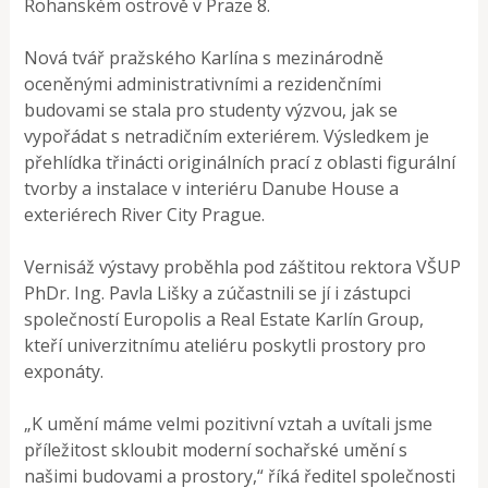
Rohanském ostrově v Praze 8.
Nová tvář pražského Karlína s mezinárodně
oceněnými administrativními a rezidenčními
budovami se stala pro studenty výzvou, jak se
vypořádat s netradičním exteriérem. Výsledkem je
přehlídka třinácti originálních prací z oblasti figurální
tvorby a instalace v interiéru Danube House a
exteriérech River City Prague.
Vernisáž výstavy proběhla pod záštitou rektora VŠUP
PhDr. Ing. Pavla Lišky a zúčastnili se jí i zástupci
společností Europolis a Real Estate Karlín Group,
kteří univerzitnímu ateliéru poskytli prostory pro
exponáty.
„K umění máme velmi pozitivní vztah a uvítali jsme
příležitost skloubit moderní sochařské umění s
našimi budovami a prostory,“ říká ředitel společnosti