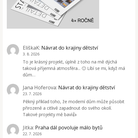
EliškaK
:
Návrat do krajiny dětství
3. 8. 2026
To je krásný projekt, úplně z toho na mě dýchá
taková příjemná atmosféra... 🙂 Líbí se mi, když má
dům…
Jana Hoferova
:
Návrat do krajiny dětství
23. 7. 2026
Pěkný příklad toho, že moderní dům může působit
přirozeně a citlivě zapadnout do svého okolí.
Takové projekty mě baví👍
Jitka
:
Praha dál povoluje málo bytů
22. 7. 2026