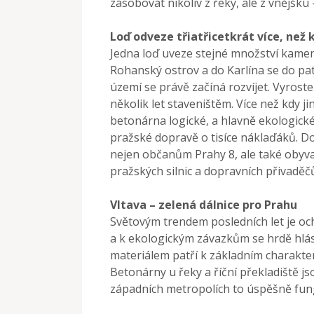
zásobovat nikoliv z řeky, ale z vnějšku 
Loď odveze třiatřicetkrát více, než
Jedna loď uveze stejné množství kame
Rohanský ostrov a do Karlína se do patn
území se právě začíná rozvíjet. Vyroste
několik let staveništěm. Více než kdy j
betonárna logické, a hlavně ekologické 
pražské dopravě o tisíce náklaďáků. 
nejen občanům Prahy 8, ale také obyva
pražských silnic a dopravních přivaděč
Vltava – zelená dálnice pro Prahu
Světovým trendem posledních let je oc
a k ekologickým závazkům se hrdě hlás
materiálem patří k základním charakt
Betonárny u řeky a říční překladiště j
západních metropolích to úspěšně funguje