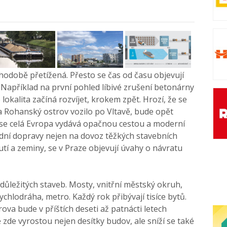
odobě přetížená. Přesto se čas od času objevují
. Například na první pohled líbivé zrušení betonárny
lokalita začíná rozvíjet, krokem zpět. Hrozí, že se
 Rohanský ostrov vozilo po Vltavě, bude opět
 se celá Evropa vydává opačnou cestou a moderní
odní dopravy nejen na dovoz těžkých stavebních
utí a zeminy, se v Praze objevují úvahy o návratu
důležitých staveb. Mosty, vnitřní městský okruh,
ychlodráha, metro. Každý rok přibývají tisíce bytů.
ova bude v příštích deseti až patnácti letech
 zde vyrostou nejen desítky budov, ale sníží se také