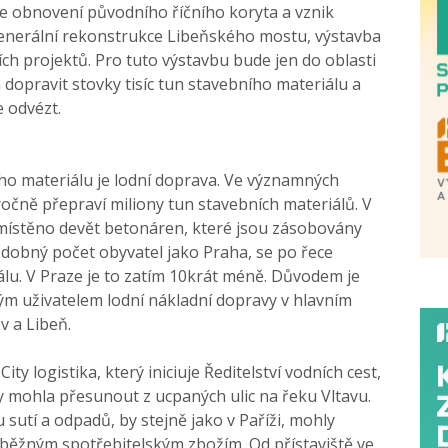
je obnovení původního říčního koryta a vznik
generální rekonstrukce Libeňského mostu, výstavba
ích projektů. Pro tuto výstavbu bude jen do oblasti
dopravit stovky tisíc tun stavebního materiálu a
e odvézt.
ho materiálu je lodní doprava. Ve významných
očně přepraví miliony tun stavebních materiálů. V
ozmístěno devět betonáren, které jsou zásobovány
odobný počet obyvatel jako Praha, se po řece
álu. V Praze je to zatím 10krát méně. Důvodem je
ým uživatelem lodní nákladní dopravy v hlavním
v a Libeň.
y logistika, který iniciuje Ředitelství vodních cest,
y mohla přesunout z ucpaných ulic na řeku Vltavu.
utí a odpadů, by stejně jako v Paříži, mohly
 běžným spotřebitelským zbožím. Od přístaviště ve