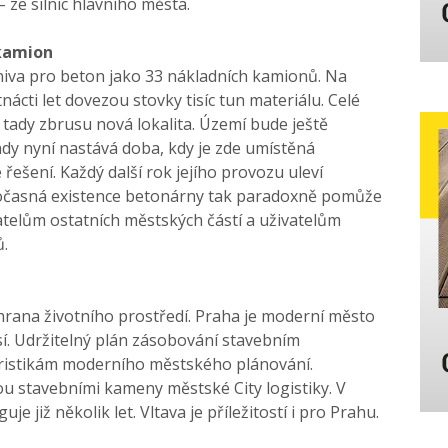
– ze silnic hlavního města.
 kamion
niva pro beton jako 33 nákladních kamionů. Na
ácti let dovezou stovky tisíc tun materiálu. Celé
 tady zbrusu nová lokalita. Území bude ještě
indy nyní nastává doba, kdy je zde umístěná
řešení. Každý další rok jejího provozu uleví
Dočasná existence betonárny tak paradoxně pomůže
telům ostatních městských částí a uživatelům
ů.
hrana životního prostředí. Praha je moderní město
í. Udržitelný plán zásobování stavebním
eristikám moderního městského plánování.
sou stavebními kameny městské City logistiky. V
 již několik let. Vltava je příležitostí i pro Prahu.