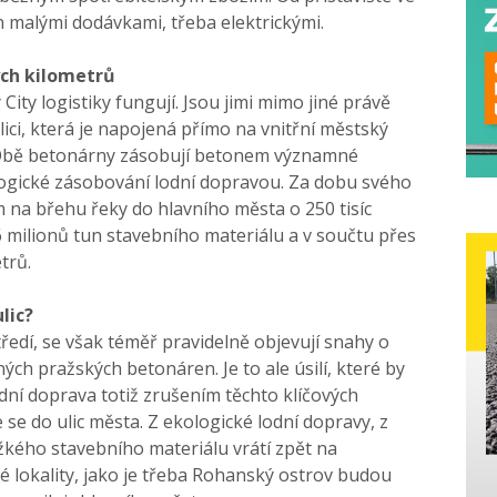
n malými dodávkami, třeba elektrickými.
ých kilometrů
City logistiky fungují. Jsou jimi mimo jiné právě
ici, která je napojená přímo na vnitřní městský
Obě betonárny zásobují betonem významné
logické zásobování lodní dopravou. Za dobu svého
 na břehu řeky do hlavního města o 250 tisíc
 milionů tun stavebního materiálu a v součtu přes
trů.
lic?
edí, se však téměř pravidelně objevují snahy o
ch pražských betonáren. Je to ale úsilí, které by
ní doprava totiž zrušením těchto klíčových
se do ulic města. Z ekologické lodní dopravy, z
žkého stavebního materiálu vrátí zpět na
vé lokality, jako je třeba Rohanský ostrov budou