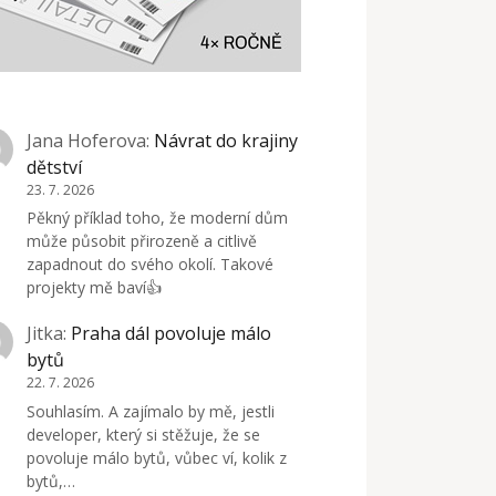
Jana Hoferova
:
Návrat do krajiny
dětství
23. 7. 2026
Pěkný příklad toho, že moderní dům
může působit přirozeně a citlivě
zapadnout do svého okolí. Takové
projekty mě baví👍
Jitka
:
Praha dál povoluje málo
bytů
22. 7. 2026
Souhlasím. A zajímalo by mě, jestli
developer, který si stěžuje, že se
povoluje málo bytů, vůbec ví, kolik z
bytů,…