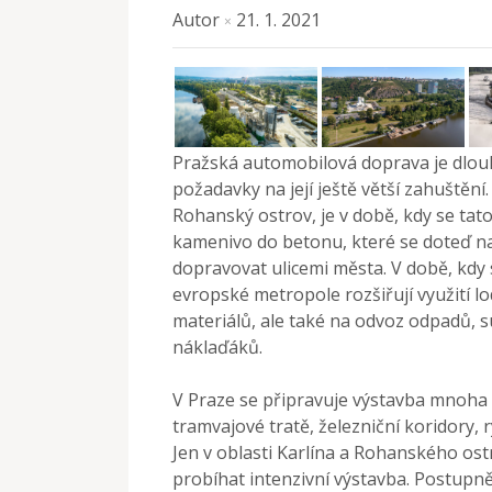
Autor
21. 1. 2021
×
Pražská automobilová doprava je dlouh
požadavky na její ještě větší zahuštění
Rohanský ostrov, je v době, kdy se tato 
kamenivo do betonu, které se doteď na
dopravovat ulicemi města. V době, kdy
evropské metropole rozšiřují využití l
materiálů, ale také na odvoz odpadů, s
náklaďáků.
V Praze se připravuje výstavba mnoha 
tramvajové tratě, železniční koridory, r
Jen v oblasti Karlína a Rohanského ostr
probíhat intenzivní výstavba. Postupně