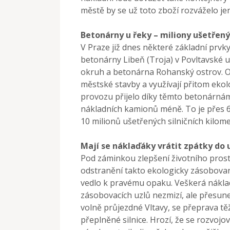
městě by se už toto zboží rozváželo je
Betonárny u řeky – miliony ušetřen
V Praze již dnes některé základní prvky 
betonárny Libeň (Troja) v Povltavské ul
okruh a betonárna Rohanský ostrov. 
městské stavby a využívají přitom eko
provozu přijelo díky těmto betonárnám
nákladních kamionů méně. To je přes 6
10 milionů ušetřených silničních kilome
Mají se náklaďáky vrátit zpátky do u
Pod záminkou zlepšení životního prostř
odstranění takto ekologicky zásobovaný
vedlo k pravému opaku. Veškerá náklad
zásobovacích uzlů nezmizí, ale přesune 
volně průjezdné Vltavy, se přeprava tě
přeplněné silnice. Hrozí, že se rozvojo