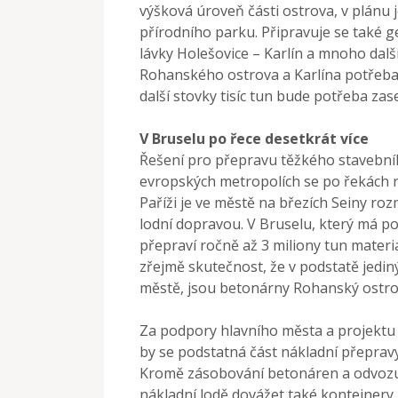
výšková úroveň části ostrova, v plánu 
přírodního parku. Připravuje se také 
lávky Holešovice – Karlín a mnoho dalš
Rohanského ostrova a Karlína potřeba 
další stovky tisíc tun bude potřeba zas
V Bruselu po řece desetkrát více
Řešení pro přepravu těžkého stavební
evropských metropolích se po řekách r
Paříži je ve městě na březích Seiny r
lodní dopravou. V Bruselu, který má p
přepraví ročně až 3 miliony tun materi
zřejmě skutečnost, že v podstatě jedin
městě, jsou betonárny Rohanský ostro
Za podpory hlavního města a projektu Cit
by se podstatná část nákladní přeprav
Kromě zásobování betonáren a odvozu s
nákladní lodě dovážet také kontejnery