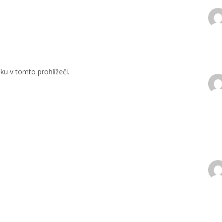
u v tomto prohlížeči.