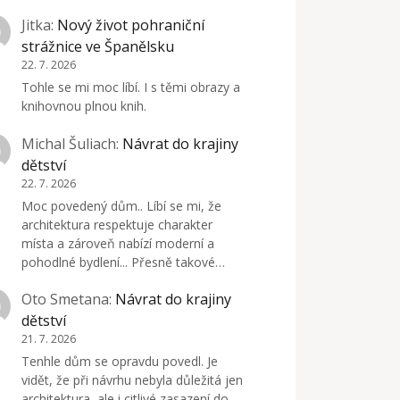
Jitka
:
Nový život pohraniční
strážnice ve Španělsku
22. 7. 2026
Tohle se mi moc líbí. I s těmi obrazy a
knihovnou plnou knih.
Michal Šuliach
:
Návrat do krajiny
dětství
22. 7. 2026
Moc povedený dům.. Líbí se mi, že
architektura respektuje charakter
místa a zároveň nabízí moderní a
pohodlné bydlení... Přesně takové…
Oto Smetana
:
Návrat do krajiny
dětství
21. 7. 2026
Tenhle dům se opravdu povedl. Je
vidět, že při návrhu nebyla důležitá jen
architektura, ale i citlivé zasazení do