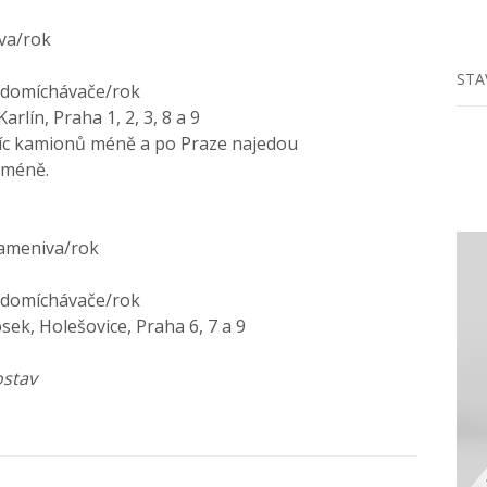
va/rok
STA
todomíchávače/rok
rlín, Praha 1, 2, 3, 8 a 9
síc kamionů méně a po Praze najedou
 méně.
kameniva/rok
todomíchávače/rok
osek, Holešovice, Praha 6, 7 a 9
ostav