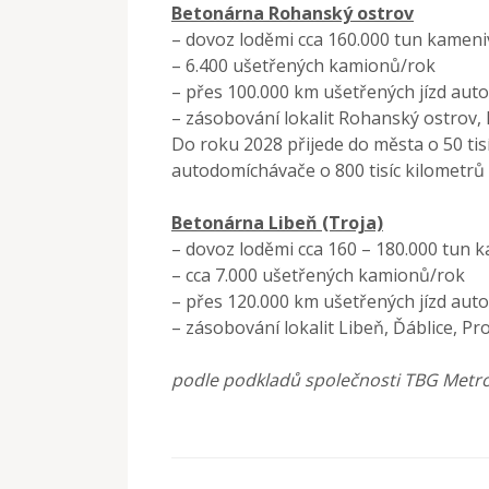
Betonárna Rohanský ostrov
– dovoz loděmi cca 160.000 tun kameni
– 6.400 ušetřených kamionů/rok
– přes 100.000 km ušetřených jízd au
– zásobování lokalit Rohanský ostrov, Ka
Do roku 2028 přijede do města o 50 ti
autodomíchávače o 800 tisíc kilometrů
Betonárna Libeň (Troja)
– dovoz loděmi cca 160 – 180.000 tun 
– cca 7.000 ušetřených kamionů/rok
– přes 120.000 km ušetřených jízd au
– zásobování lokalit Libeň, Ďáblice, Pr
podle podkladů společnosti TBG Metr