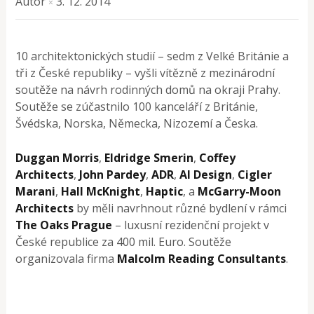
Autor
3. 12. 2014
×
10 architektonických studií – sedm z Velké Británie a
tři z České republiky – vyšli vítězně z mezinárodní
soutěže na návrh rodinných domů na okraji Prahy.
Soutěže se zúčastnilo 100 kanceláří z Británie,
Švédska, Norska, Německa, Nizozemí a Česka.
Duggan Morris
,
Eldridge Smerin
,
Coffey
Architects
,
John Pardey
,
ADR
,
AI Design
,
Cigler
Marani
,
Hall McKnight
,
Haptic
, a
McGarry-Moon
Architects
by měli navrhnout různé bydlení v rámci
The Oaks Prague
– luxusní rezidenční projekt v
České republice za 400 mil. Euro. Soutěže
organizovala firma
Malcolm Reading Consultants
.