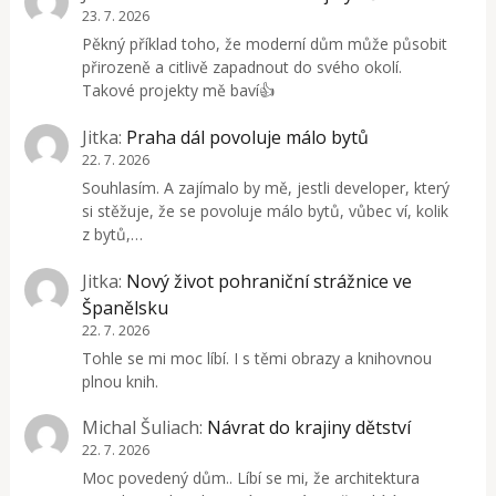
23. 7. 2026
Pěkný příklad toho, že moderní dům může působit
přirozeně a citlivě zapadnout do svého okolí.
Takové projekty mě baví👍
Jitka
:
Praha dál povoluje málo bytů
22. 7. 2026
Souhlasím. A zajímalo by mě, jestli developer, který
si stěžuje, že se povoluje málo bytů, vůbec ví, kolik
z bytů,…
Jitka
:
Nový život pohraniční strážnice ve
Španělsku
22. 7. 2026
Tohle se mi moc líbí. I s těmi obrazy a knihovnou
plnou knih.
Michal Šuliach
:
Návrat do krajiny dětství
22. 7. 2026
Moc povedený dům.. Líbí se mi, že architektura