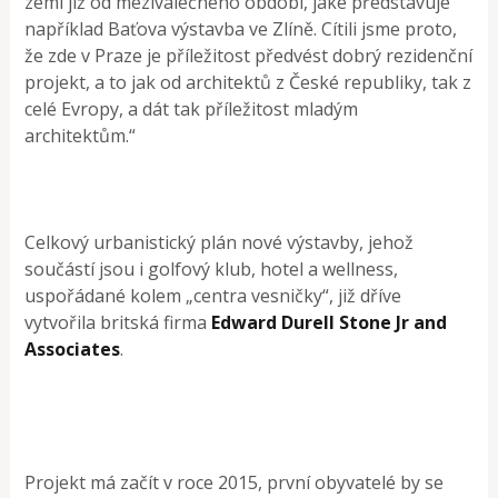
zemi již od meziválečného období, jaké představuje
například Baťova výstavba ve Zlíně. Cítili jsme proto,
že zde v Praze je příležitost předvést dobrý rezidenční
projekt, a to jak od architektů z České republiky, tak z
celé Evropy, a dát tak příležitost mladým
architektům.“
Celkový urbanistický plán nové výstavby, jehož
součástí jsou i golfový klub, hotel a wellness,
uspořádané kolem „centra vesničky“, již dříve
vytvořila britská firma
Edward Durell Stone Jr and
Associates
.
Projekt má začít v roce 2015, první obyvatelé by se