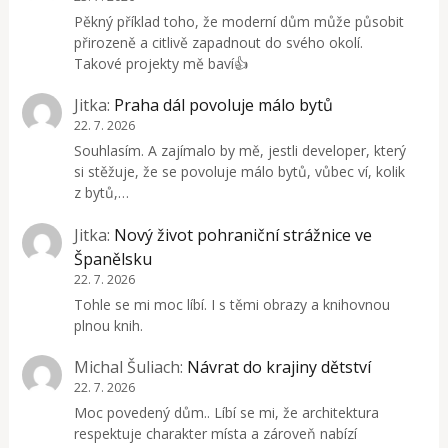
Pěkný příklad toho, že moderní dům může působit
přirozeně a citlivě zapadnout do svého okolí.
Takové projekty mě baví👍
Jitka
:
Praha dál povoluje málo bytů
22. 7. 2026
Souhlasím. A zajímalo by mě, jestli developer, který
si stěžuje, že se povoluje málo bytů, vůbec ví, kolik
z bytů,…
Jitka
:
Nový život pohraniční strážnice ve
Španělsku
22. 7. 2026
Tohle se mi moc líbí. I s těmi obrazy a knihovnou
plnou knih.
Michal Šuliach
:
Návrat do krajiny dětství
22. 7. 2026
Moc povedený dům.. Líbí se mi, že architektura
respektuje charakter místa a zároveň nabízí