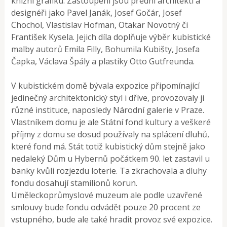
knižní grafiku. Zastoupeni jsou přední architekti a
designéři jako Pavel Janák, Josef Gočár, Josef
Chochol, Vlastislav Hofman, Otakar Novotný či
František Kysela. Jejich díla doplňuje výběr kubistické
malby autorů Emila Filly, Bohumila Kubišty, Josefa
Čapka, Václava Špály a plastiky Otto Gutfreunda.
V kubistickém domě bývala expozice připomínající
jedinečný architektonický styl i dříve, provozovaly ji
různé instituce, naposledy Národní galerie v Praze.
Vlastníkem domu je ale Státní fond kultury a veškeré
příjmy z domu se dosud používaly na splácení dluhů,
které fond má. Stát totiž kubistický dům stejně jako
nedaleký Dům u Hybernů počátkem 90. let zastavil u
banky kvůli rozjezdu loterie. Ta zkrachovala a dluhy
fondu dosahují stamilionů korun.
Uměleckoprůmyslové muzeum ale podle uzavřené
smlouvy bude fondu odvádět pouze 20 procent ze
vstupného, bude ale také hradit provoz své expozice.