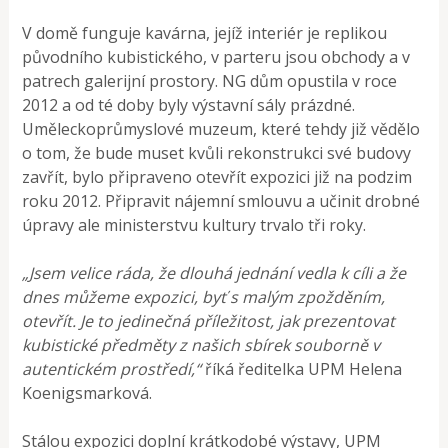
V domě funguje kavárna, jejíž interiér je replikou
původního kubistického, v parteru jsou obchody a v
patrech galerijní prostory. NG dům opustila v roce
2012 a od té doby byly výstavní sály prázdné.
Uměleckoprůmyslové muzeum, které tehdy již vědělo
o tom, že bude muset kvůli rekonstrukci své budovy
zavřít, bylo připraveno otevřít expozici již na podzim
roku 2012. Připravit nájemní smlouvu a učinit drobné
úpravy ale ministerstvu kultury trvalo tři roky.
„Jsem velice ráda, že dlouhá jednání vedla k cíli a že
dnes můžeme expozici, byť s malým zpožděním,
otevřít. Je to jedinečná příležitost, jak prezentovat
kubistické předměty z našich sbírek souborně v
autentickém prostředí,“
říká ředitelka UPM Helena
Koenigsmarková.
Stálou expozici doplní krátkodobé výstavy, UPM