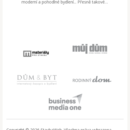
moderní a pohodlné bydlení... Přesně takové…
Copyright © 2026 StavbaWeb. Všechna práva vyhrazena..