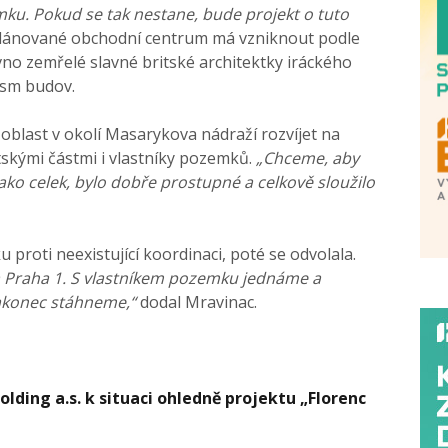
u. Pokud se tak nestane, bude projekt o tuto
Plánované obchodní centrum má vzniknout podle
no zemřelé slavné britské architektky iráckého
osm budov.
blast v okolí Masarykova nádraží rozvíjet na
skými částmi i vlastníky pozemků.
„Chceme, aby
ako celek, bylo dobře prostupné a celkově sloužilo
 proti neexistující koordinaci, poté se odvolala.
a Praha 1. S vlastníkem pozemku jednáme a
akonec stáhneme,“
dodal Mravinac.
lding a.s. k situaci ohledně projektu „Florenc