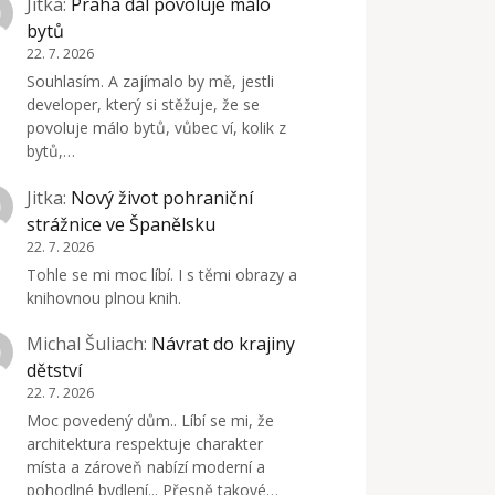
Jitka
:
Praha dál povoluje málo
bytů
22. 7. 2026
Souhlasím. A zajímalo by mě, jestli
developer, který si stěžuje, že se
povoluje málo bytů, vůbec ví, kolik z
bytů,…
Jitka
:
Nový život pohraniční
strážnice ve Španělsku
22. 7. 2026
Tohle se mi moc líbí. I s těmi obrazy a
knihovnou plnou knih.
Michal Šuliach
:
Návrat do krajiny
dětství
22. 7. 2026
Moc povedený dům.. Líbí se mi, že
architektura respektuje charakter
místa a zároveň nabízí moderní a
pohodlné bydlení... Přesně takové…