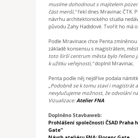
musíme dohodnout s majitelem pozemk
část menší,“
řekl dnes Mravinac ČTK. 
návrhu architektonického studia nedáv
původu Zahy Hadidové. Tvořit ho má 
Podle Mravinace chce Penta zmíněnou o
základě konsensu s magistrátem, měst
toto širší centrum města bylo řešeno j
k užitku veřejnosti,“
doplnil Mravinac.
Penta podle něj nejdříve podala námitku
„Podobně se k tomu staví i magistrát 
nevylučujeme možnost, že odvolání n
Vizualizace:
Atelier FNA
Doplněno Stavbaweb:
Prohlášení společnosti ČSAD Praha ho
Gate“
Návrh ateliéru FNA: Florenc Gate