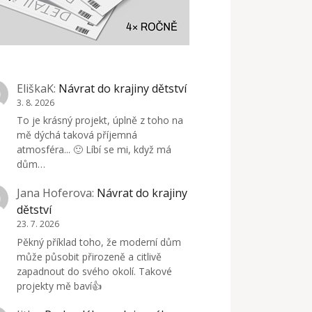
EliškaK
:
Návrat do krajiny dětství
3. 8. 2026
To je krásný projekt, úplně z toho na
mě dýchá taková příjemná
atmosféra... 🙂 Líbí se mi, když má
dům…
Jana Hoferova
:
Návrat do krajiny
dětství
23. 7. 2026
Pěkný příklad toho, že moderní dům
může působit přirozeně a citlivě
zapadnout do svého okolí. Takové
projekty mě baví👍