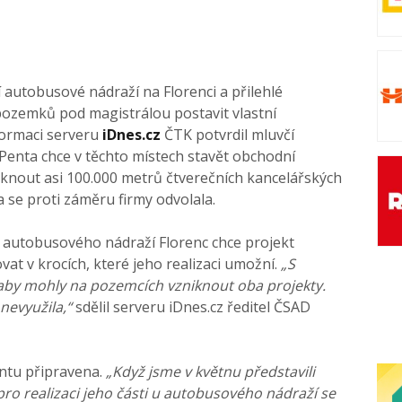
 autobusové nádraží na Florenci a přilehlé
pozemků pod magistrálou postavit vlastní
formaci serveru
iDnes.cz
ČTK potvrdil mluvčí
 Penta chce v těchto místech stavět obchodní
iknout asi 100.000 metrů čtverečních kancelářských
a se proti záměru firmy odvolala.
 autobusového nádraží Florenc chce projekt
at v krocích, které jeho realizaci umožní.
„S
 aby mohly na pozemcích vzniknout oba projekty.
nevyužila,“
sdělil serveru iDnes.cz ředitel ČSAD
antu připravena.
„Když jsme v květnu představili
e pro realizaci jeho části u autobusového nádraží se