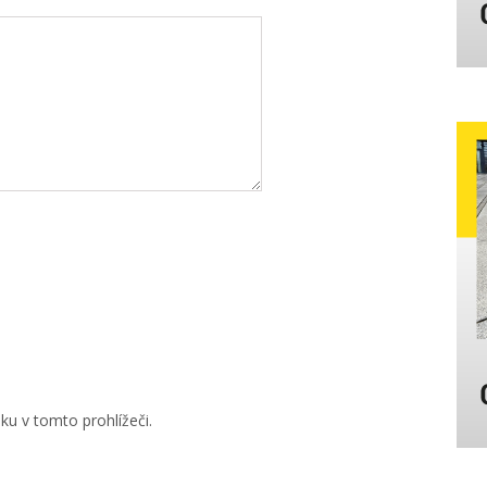
u v tomto prohlížeči.