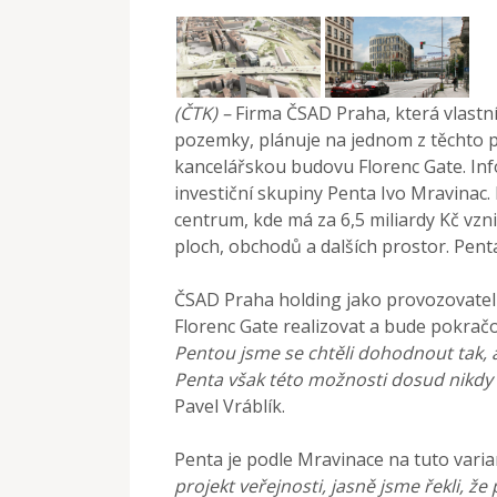
(ČTK) –
Firma ČSAD Praha, která vlastní
pozemky, plánuje na jednom z těchto 
kancelářskou budovu Florenc Gate. In
investiční skupiny Penta Ivo Mravinac.
centrum, kde má za 6,5 miliardy Kč vzn
ploch, obchodů a dalších prostor. Pent
ČSAD Praha holding jako provozovatel
Florenc Gate realizovat a bude pokračov
Pentou jsme se chtěli dohodnout tak,
Penta však této možnosti dosud nikdy 
Pavel Vráblík.
Penta je podle Mravinace na tuto vari
projekt veřejnosti, jasně jsme řekli, ž