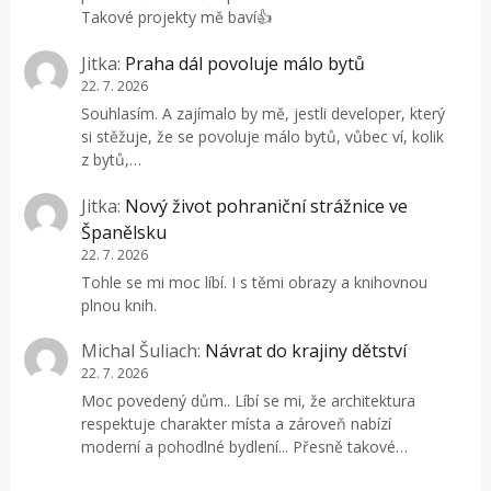
Takové projekty mě baví👍
Jitka
:
Praha dál povoluje málo bytů
22. 7. 2026
Souhlasím. A zajímalo by mě, jestli developer, který
si stěžuje, že se povoluje málo bytů, vůbec ví, kolik
z bytů,…
Jitka
:
Nový život pohraniční strážnice ve
Španělsku
22. 7. 2026
Tohle se mi moc líbí. I s těmi obrazy a knihovnou
plnou knih.
Michal Šuliach
:
Návrat do krajiny dětství
22. 7. 2026
Moc povedený dům.. Líbí se mi, že architektura
respektuje charakter místa a zároveň nabízí
moderní a pohodlné bydlení... Přesně takové…