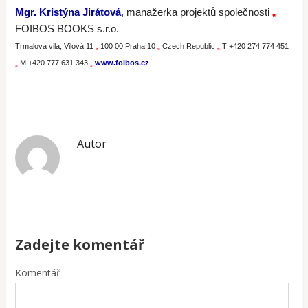
Mgr. Kristýna Jirátová
, manažerka projektů společnosti
„
FOIBOS BOOKS s.r.o.
Trmalova vila, Vilová 11
„
100 00 Praha 10
„
Czech Republic
„
T +420 274 774 451
„
M +420 777 631 343
„
www.foibos.cz
Autor
Zadejte komentář
Komentář