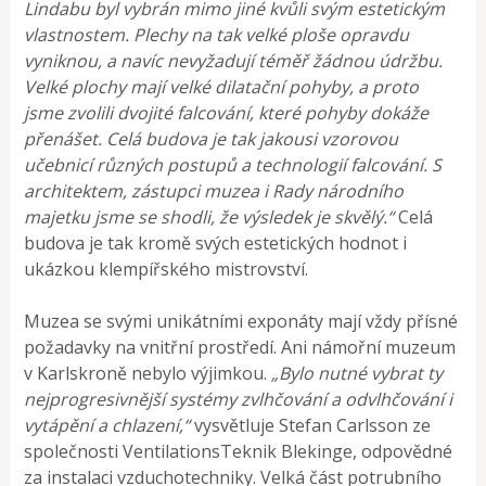
Lindabu byl vybrán mimo jiné kvůli svým estetickým
vlastnostem. Plechy na tak velké ploše opravdu
vyniknou, a navíc nevyžadují téměř žádnou údržbu.
Velké plochy mají velké dilatační pohyby, a proto
jsme zvolili dvojité falcování, které pohyby dokáže
přenášet. Celá budova je tak jakousi vzorovou
učebnicí různých postupů a technologií falcování. S
architektem, zástupci muzea i Rady národního
majetku jsme se shodli, že výsledek je skvělý.“
Celá
budova je tak kromě svých estetických hodnot i
ukázkou klempířského mistrovství.
Muzea se svými unikátními exponáty mají vždy přísné
požadavky na vnitřní prostředí. Ani námořní muzeum
v Karlskroně nebylo výjimkou.
„Bylo nutné vybrat ty
nejprogresivnější systémy zvlhčování a odvlhčování i
vytápění a chlazení,“
vysvětluje Stefan Carlsson ze
společnosti VentilationsTeknik Blekinge, odpovědné
za instalaci vzduchotechniky. Velká část potrubního