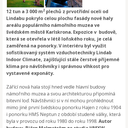
2
12 tun a 3 000 m
plechů z prvotřídní oceli od
Lindabu pokrylo celou plochu fasády nové haly
areálu populárního námořního muzea ve
švédském městě Karlskrona. Expozice v budově,
která se otevřela v létě loňského roku, je celá
zaměřená na ponorky. V interiéru byl využit
sofistikovaný systém vzduchotechniky Lindab
Indoor Climate, zajišťující stále čerstvé příjemné
klima pro návštěvníky i správnou vlhkost pro
vystavené exponáty.
Zářící nová hala stojí hned vedle hlavní budovy
námořního muzea a svou architekturou připomíná
bitevní loď. Návštěvníci si v ní mohou prohlédnout
mimo jiné první švédskou ponorku Hajen z roku 1904
i ponorku HMS Neptun z období studené války, která
byla v provozu od roku 1980 do roku 1998.
Autor
budovy, Björn Malmström ze studia HMXW