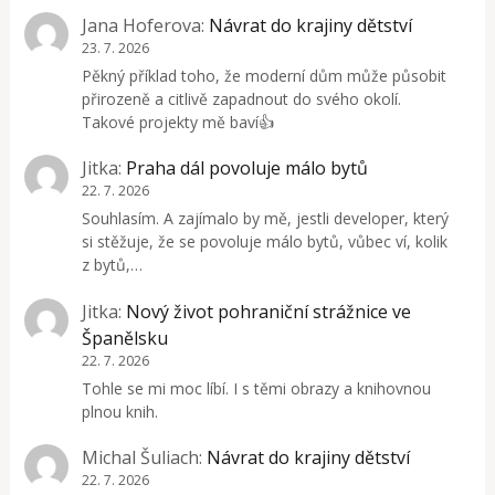
Jana Hoferova
:
Návrat do krajiny dětství
23. 7. 2026
Pěkný příklad toho, že moderní dům může působit
přirozeně a citlivě zapadnout do svého okolí.
Takové projekty mě baví👍
Jitka
:
Praha dál povoluje málo bytů
22. 7. 2026
Souhlasím. A zajímalo by mě, jestli developer, který
si stěžuje, že se povoluje málo bytů, vůbec ví, kolik
z bytů,…
Jitka
:
Nový život pohraniční strážnice ve
Španělsku
22. 7. 2026
Tohle se mi moc líbí. I s těmi obrazy a knihovnou
plnou knih.
Michal Šuliach
:
Návrat do krajiny dětství
22. 7. 2026