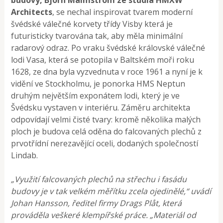
Architects
, se nechal inspirovat tvarem moderní
švédské válečné korvety třídy Visby která je
futuristicky tvarována tak, aby měla minimální
radarový odraz. Po vraku švédské královské válečné
lodi Vasa, která se potopila v Baltském moři roku
1628, ze dna byla vyzvednuta v roce 1961 a nyní je k
vidění ve Stockholmu, je ponorka HMS Neptun
druhým největším exponátem lodi, který je ve
Švédsku vystaven v interiéru. Záměru architekta
odpovídají velmi čisté tvary: kromě několika malých
ploch je budova celá oděna do falcovaných plechů z
prvotřídní nerezavějící oceli, dodaných společností
Lindab.
„Využití falcovaných plechů na střechu i fasádu
budovy je v tak velkém měřítku zcela ojedinělé,“ uvádí
Johan Hansson, ředitel firmy Drags Plåt, která
prováděla veškeré klempířské práce. „Materiál od