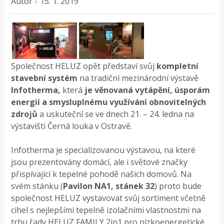
Autor
15. 1. 2019
×
Společnost HELUZ opět představí svůj
kompletní
stavební systém
na tradiční mezinárodní výstavě
Infotherma,
která
je věnovaná vytápění, úsporám
energií a smysluplnému využívání obnovitelných
zdrojů
a uskuteční se ve dnech 21. – 24. ledna na
výstavišti Černá louka v Ostravě.
Infotherma je specializovanou výstavou, na které
jsou prezentovány domácí, ale i světové značky
přispívající k tepelné pohodě našich domovů. Na
svém stánku (
Pavilon NA1, stánek 32
) proto bude
společnost HELUZ vystavovat svůj sortiment včetně
cihel s nejlepšími tepelně izolačními vlastnostmi na
trhu řady HELUZ FAMILY 2in1 pro nízkoenergetické