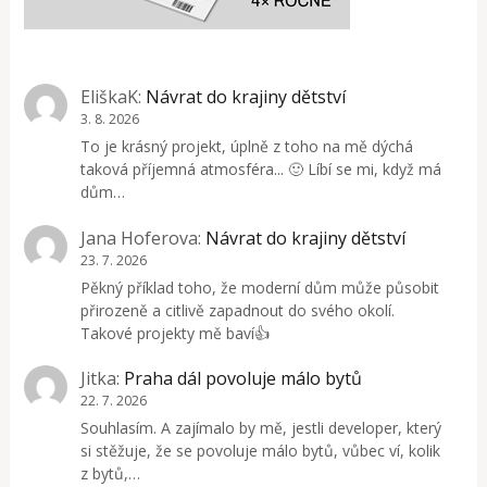
EliškaK
:
Návrat do krajiny dětství
3. 8. 2026
To je krásný projekt, úplně z toho na mě dýchá
taková příjemná atmosféra... 🙂 Líbí se mi, když má
dům…
Jana Hoferova
:
Návrat do krajiny dětství
23. 7. 2026
Pěkný příklad toho, že moderní dům může působit
přirozeně a citlivě zapadnout do svého okolí.
Takové projekty mě baví👍
Jitka
:
Praha dál povoluje málo bytů
22. 7. 2026
Souhlasím. A zajímalo by mě, jestli developer, který
si stěžuje, že se povoluje málo bytů, vůbec ví, kolik
z bytů,…