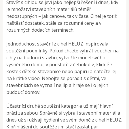
Stavět s cihlou se jeví jako nejlepší řešení i dnes, kdy
je množství stavebních materiálů téměř
nedostupných – jak cenově, tak v čase. Cihel je totiž
naštěstí dostatek, stále za rozumné ceny a v
rozumných dodacích termínech.
Jednoduchost stavění z cihel HELUZ inspirovala i
soutěžní podmínky. Pokud chcete vyhrát voucher na
cihly na budoucí stavbu, vytvořte model svého
vysněného domu, v podstatě z čehokoliv, klidně z
kostek dětské stavebnice nebo papíru a natočte jej
na krátké video. Nebojte se poradit s dětmi, ve
stavebnicích se vyznají nejlíp a hraje se i o jejich
budoucí domov.
Účastníci druhé soutěžní kategorie už mají hlavní
práci za sebou. Správně si vybrali stavební materiál a
dnes už si užívají bydlení ve svém domě z cihel HELUZ.
K přihlášení do soutěže jim stačí zaslat pár