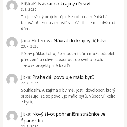
EliškaK
:
Návrat do krajiny dětství
3. 8. 2026
To je krásný projekt, úplně z toho na mě dýchá
taková příjemná atmosféra... 🙂 Líbí se mi, když má
dům…
Jana Hoferova
:
Návrat do krajiny dětství
23. 7. 2026
Pěkný příklad toho, že moderní dům může působit
přirozeně a citlivě zapadnout do svého okolí.
Takové projekty mě baví👍
Jitka
:
Praha dál povoluje málo bytů
22. 7. 2026
Souhlasím. A zajímalo by mě, jestli developer, který
si stěžuje, že se povoluje málo bytů, vůbec ví, kolik
z bytů,…
Jitka
:
Nový život pohraniční strážnice ve
Španělsku
22. 7. 2026