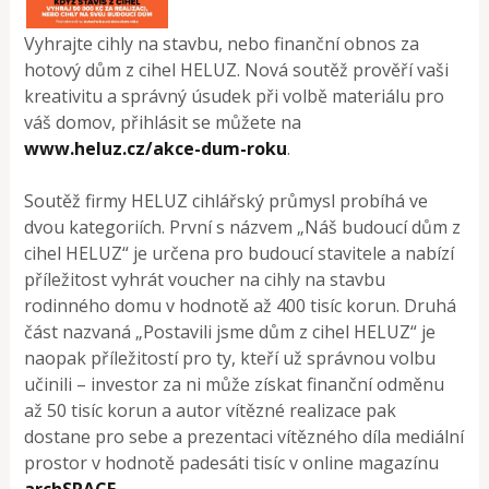
Vyhrajte cihly na stavbu, nebo finanční obnos za
hotový dům z cihel HELUZ. Nová soutěž prověří vaši
kreativitu a správný úsudek při volbě materiálu pro
váš domov, přihlásit se můžete na
www.heluz.cz/akce-dum-roku
.
Soutěž firmy HELUZ cihlářský průmysl probíhá ve
dvou kategoriích. První s názvem „Náš budoucí dům z
cihel HELUZ“ je určena pro budoucí stavitele a nabízí
příležitost vyhrát voucher na cihly na stavbu
rodinného domu v hodnotě až 400 tisíc korun. Druhá
část nazvaná „Postavili jsme dům z cihel HELUZ“ je
naopak příležitostí pro ty, kteří už správnou volbu
učinili – investor za ni může získat finanční odměnu
až 50 tisíc korun a autor vítězné realizace pak
dostane pro sebe a prezentaci vítězného díla mediální
prostor v hodnotě padesáti tisíc v online magazínu
archSPACE
.