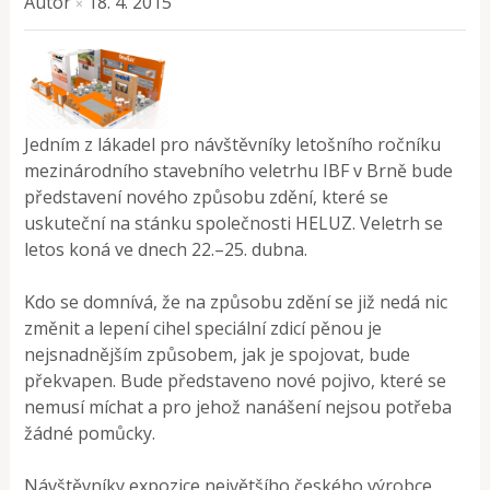
Autor
18. 4. 2015
×
Jedním z lákadel pro návštěvníky letošního ročníku
mezinárodního stavebního veletrhu IBF v Brně bude
představení nového způsobu zdění, které se
uskuteční na stánku společnosti HELUZ. Veletrh se
letos koná ve dnech 22.–25. dubna.
Kdo se domnívá, že na způsobu zdění se již nedá nic
změnit a lepení cihel speciální zdicí pěnou je
nejsnadnějším způsobem, jak je spojovat, bude
překvapen. Bude představeno nové pojivo, které se
nemusí míchat a pro jehož nanášení nejsou potřeba
žádné pomůcky.
Návštěvníky expozice největšího českého výrobce