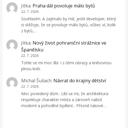
Jitka
:
Praha dál povoluje málo bytů
22. 7. 2026
Souhlasím. A zajímalo by mě, jestli developer, který
si stěžuje, že se povoluje málo bytů, vůbec ví, kolik
z bytů,…
Jitka
:
Nový život pohraniční strážnice ve
Španělsku
22. 7. 2026
Tohle se mi moc líbí. I s těmi obrazy a knihovnou
plnou knih.
Michal Šuliach
:
Návrat do krajiny dětství
22. 7. 2026
Moc povedený dům.. Líbí se mi, že architektura
respektuje charakter místa a zároveň nabízí
moderní a pohodlné bydlení... Přesně takové…