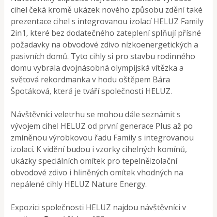
cihel čeká kromě ukázek nového způsobu zdění také
prezentace cihel s integrovanou izolací HELUZ Family
2in1, které bez dodatečného zateplení splňují přísné
požadavky na obvodové zdivo nízkoenergetických a
pasivních domů. Tyto cihly si pro stavbu rodinného
domu vybrala dvojnásobná olympijská vítězka a
světová rekordmanka v hodu oštěpem Bára
Špotáková, která je tváří společnosti HELUZ.
Návštěvníci veletrhu se mohou dále seznámit s
vývojem cihel HELUZ od první generace Plus až po
zmíněnou výrobkovou řadu Family s integrovanou
izolací. K vidění budou i vzorky cihelných komínů,
ukázky speciálních omítek pro tepelněizolační
obvodové zdivo i hliněných omítek vhodných na
nepálené cihly HELUZ Nature Energy.
Expozici společnosti HELUZ najdou návštěvníci v