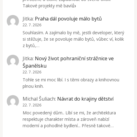
Takové projekty mě baví👍
Jitka
:
Praha dál povoluje málo bytů
22. 7. 2026
Souhlasím. A zajímalo by mě, jestli developer, který
si stěžuje, že se povoluje málo bytů, vůbec ví, kolik
z bytů,…
Jitka
:
Nový život pohraniční strážnice ve
Španělsku
22. 7. 2026
Tohle se mi moc líbí. I s těmi obrazy a knihovnou
plnou knih.
Michal Šuliach
:
Návrat do krajiny dětství
22. 7. 2026
Moc povedený dům.. Líbí se mi, že architektura
respektuje charakter místa a zároveň nabízí
moderní a pohodlné bydlení... Přesně takové…