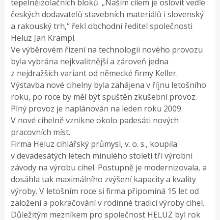
tepelněizolačních bloků. „Naším cílem je oslovit vedle
českých dodavatelů stavebních materiálů i slovenský
a rakouský trh,“ řekl obchodní ředitel společnosti
Heluz Jan Krampl.
Ve výběrovém řízení na technologii nového provozu
byla vybrána nejkvalitnější a zároveň jedna
z nejdražších variant od německé firmy Keller.
Výstavba nové cihelny byla zahájena v říjnu letošního
roku, po roce by měl být spuštěn zkušební provoz.
Plný provoz je naplánován na leden roku 2009.
V nové cihelně vznikne okolo padesáti nových
pracovních míst.
Firma Heluz cihlářský průmysl, v. o. s., koupila
v devadesátých letech minulého století tři výrobní
závody na výrobu cihel. Postupně je modernizovala, a
dosáhla tak maximálního zvýšení kapacity a kvality
výroby. V letošním roce si firma připomíná 15 let od
založení a pokračování v rodinné tradici výroby cihel.
Důležitým mezníkem pro společnost HELUZ byl rok