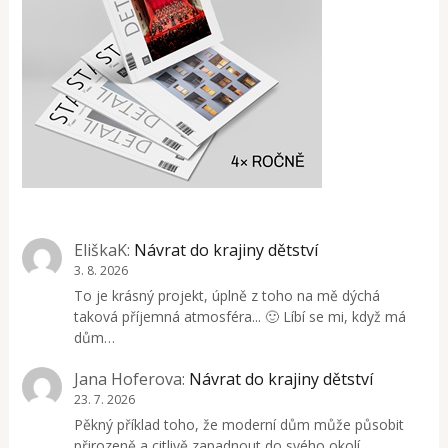
EliškaK
:
Návrat do krajiny dětství
3. 8. 2026
To je krásný projekt, úplně z toho na mě dýchá
taková příjemná atmosféra... 🙂 Líbí se mi, když má
dům…
Jana Hoferova
:
Návrat do krajiny dětství
23. 7. 2026
Pěkný příklad toho, že moderní dům může působit
přirozeně a citlivě zapadnout do svého okolí.