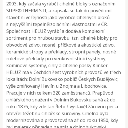
2003, kdy začala vyrábět cihelné bloky s označením
SUPE®THERM STI, a zapsala se tak do povědomí
stavební veřejnosti jako výrobce cihelných bloků
s nejvyššími tepelněizolačními vlastnostmi v ČR.
Společnost HELUZ vyrábí a dodává komplexní
sortiment pro hrubou stavbu, tzn. cihelné bloky pro
obvodové zdivo, nosné, příčkové a akustické zdivo,
keramické stropy a překlady, stropní panely, nosné
roletové překlady pro venkovní stínicí systémy,
komínové systémy, cihly a cihelné pásky Klinker.
HELUZ má v Čechách šest výrobních provozů ve třech
lokalitách: Dolní Bukovsko poblíž Českých Budějovic,
výše zmiňovaný Hevlín u Znojma a Libochovice.
Pracuje v nich celkem 320 zaměstnanců. Prapůvod
cihlářského snažení v Dolním Bukovsku sahá až do
roku 1876, kdy zde Jan Řehoř vystavěl žárovou pec a
otevřel těžebnu cihlářské suroviny. Cihelna byla
modernizována a provozována až do roku 1950, kdy
byl majetek převeden na stát a dolnobukovský