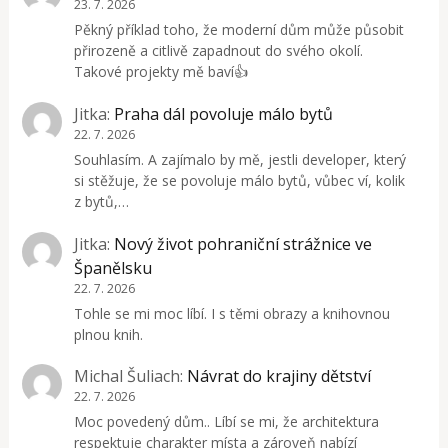
23. 7. 2026
Pěkný příklad toho, že moderní dům může působit
přirozeně a citlivě zapadnout do svého okolí.
Takové projekty mě baví👍
Jitka
:
Praha dál povoluje málo bytů
22. 7. 2026
Souhlasím. A zajímalo by mě, jestli developer, který
si stěžuje, že se povoluje málo bytů, vůbec ví, kolik
z bytů,…
Jitka
:
Nový život pohraniční strážnice ve
Španělsku
22. 7. 2026
Tohle se mi moc líbí. I s těmi obrazy a knihovnou
plnou knih.
Michal Šuliach
:
Návrat do krajiny dětství
22. 7. 2026
Moc povedený dům.. Líbí se mi, že architektura
respektuje charakter místa a zároveň nabízí