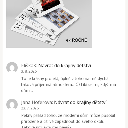
EliškaK
:
Návrat do krajiny dětství
3. 8. 2026
To je krásný projekt, úplně z toho na mě dýchá
taková příjemná atmosféra... 🙂 Líbí se mi, když má
dům…
Jana Hoferova
:
Návrat do krajiny dětství
23. 7. 2026
Pěkný příklad toho, že moderní dům může působit
přirozeně a citlivě zapadnout do svého okolí.
Takové projekty mě baví👍