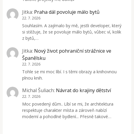
Jitka
:
Praha dál povoluje málo bytů
22. 7. 2026
Souhlasím. A zajímalo by mě, jestli developer, který
si stěžuje, že se povoluje málo bytů, vůbec ví, kolik
z bytů,…
Jitka
:
Nový život pohraniční strážnice ve
Španělsku
22. 7. 2026
Tohle se mi moc líbí. I s těmi obrazy a knihovnou
plnou knih.
Michal Šuliach
:
Návrat do krajiny dětství
22. 7. 2026
Moc povedený dům.. Líbí se mi, že architektura
respektuje charakter místa a zároveň nabízí
moderní a pohodlné bydlení... Přesně takové…