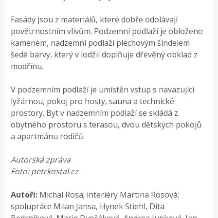
Fasády jsou z materiálů, které dobře odolávají
povětrnostním vlivům. Podzemní podlaží je obloženo
kamenem, nadzemní podlaží plechovým šindelem
šedé barvy, který v lodžii doplňuje dřevěný obklad z
modřínu.
V podzemním podlaží je umístěn vstup s navazující
lyžárnou, pokoj pro hosty, sauna a technické
prostory. Byt v nadzemním podlaží se skládá z
obytného prostoru s terasou, dvou dětských pokojů
a apartmánu rodičů.
Autorská zpráva
Foto: petrkostal.cz
Autoři:
Michal Rosa; interiéry Martina Rosová;
spolupráce Milan Jansa, Hynek Stiehl, Dita
Bedrníková, Marie Dvořáková, Andrea Junková, Jan