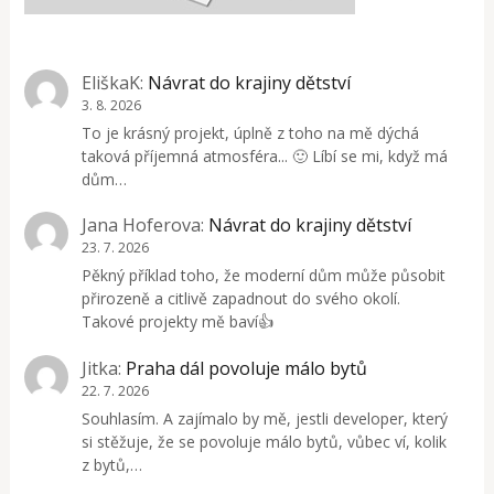
EliškaK
:
Návrat do krajiny dětství
3. 8. 2026
To je krásný projekt, úplně z toho na mě dýchá
taková příjemná atmosféra... 🙂 Líbí se mi, když má
dům…
Jana Hoferova
:
Návrat do krajiny dětství
23. 7. 2026
Pěkný příklad toho, že moderní dům může působit
přirozeně a citlivě zapadnout do svého okolí.
Takové projekty mě baví👍
Jitka
:
Praha dál povoluje málo bytů
22. 7. 2026
Souhlasím. A zajímalo by mě, jestli developer, který
si stěžuje, že se povoluje málo bytů, vůbec ví, kolik
z bytů,…