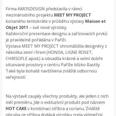
Firma AMOSDESIGN představila v rámci
mezinárodního projektu
MEET MY PROJECT
konaného tentokráte v průběhu výstavy
Maison et
Objet 2011
– své nové výrobky.
Každoroční prezentace designu a zařizovacích prvků
je pravidelně pořádána v Paříži.
Výstava MEET MY PROJECT shromáždila designéry z
několika zemí i firem (HONDA, LIGNE ROSET,
CHRISOFLE apod.) a obsadila krásné a velmi dobře
situované prostory v centru Paříže blízko Bastily.
Také byla bohatě navštívena zvláště odbornou
veřejností.
Na výstavě zaujaly všechny produkty, ale jeden z nich
měl premiéru. Jde o exkluzivní produkt pod názvem
HOT CAKE
v kombinaci stříbra a corianu.´Zvláště
obruba ze stříbra dodává výrobku zcela výjimečný