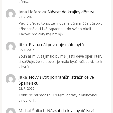
dům…
Jana Hoferova
:
Návrat do krajiny dětství
23. 7. 2026
Pěkný příklad toho, že moderní dům může působit
přirozeně a citlivě zapadnout do svého okolí.
Takové projekty mě baví👍
Jitka
:
Praha dál povoluje málo bytů
22. 7. 2026
Souhlasím. A zajímalo by mě, jestli developer, který
si stěžuje, že se povoluje málo bytů, vůbec ví, kolik
z bytů,…
Jitka
:
Nový život pohraniční strážnice ve
Španělsku
22. 7. 2026
Tohle se mi moc líbí. I s těmi obrazy a knihovnou
plnou knih.
Michal Šuliach
:
Návrat do krajiny dětství