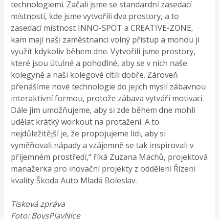
technologiemi. Začali jsme se standardní zasedací
místností, kde jsme vytvořili dva prostory, a to
zasedací místnost INNO-SPOT a CREATIVE-ZONE,
kam mají naši zaměstnanci volný přístup a mohou ji
využít kdykoliv během dne. Vytvořili jsme prostory,
které jsou útulné a pohodlné, aby se v nich naše
kolegyně a naši kolegové cítili dobře. Zároveň
přenášíme nové technologie do jejich myslí zábavnou
interaktivní formou, protože zábava vytváří motivaci.
Dále jim umožňujeme, aby si zde během dne mohli
udělat krátký workout na protažení. A to
nejdůležitější je, že propojujeme lidi, aby si
vyměňovali nápady a vzájemně se tak inspirovali v
příjemném prostředí,“ říká Zuzana Machů, projektová
manažerka pro inovační projekty z oddělení Řízení
kvality Škoda Auto Mladá Boleslav.
Tisková zpráva
Foto: BoysPlayNice