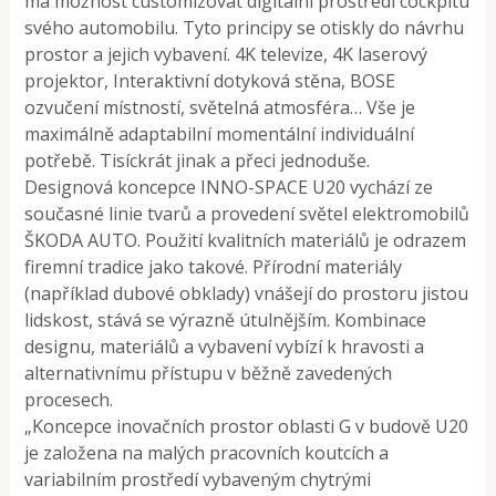
má možnost customizovat digitální prostředí cockpitu
svého automobilu. Tyto principy se otiskly do návrhu
prostor a jejich vybavení. 4K televize, 4K laserový
projektor, Interaktivní dotyková stěna, BOSE
ozvučení místností, světelná atmosféra… Vše je
maximálně adaptabilní momentální individuální
potřebě. Tisíckrát jinak a přeci jednoduše.
Designová koncepce INNO-SPACE U20 vychází ze
současné linie tvarů a provedení světel elektromobilů
ŠKODA AUTO. Použití kvalitních materiálů je odrazem
firemní tradice jako takové. Přírodní materiály
(například dubové obklady) vnášejí do prostoru jistou
lidskost, stává se výrazně útulnějším. Kombinace
designu, materiálů a vybavení vybízí k hravosti a
alternativnímu přístupu v běžně zavedených
procesech.
„Koncepce inovačních prostor oblasti G v budově U20
je založena na malých pracovních koutcích a
variabilním prostředí vybaveným chytrými