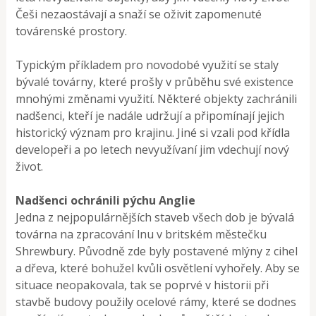
Češi nezaostávají a snaží se oživit zapomenuté
továrenské prostory.
Typickým příkladem pro novodobé využití se staly
bývalé továrny, které prošly v průběhu své existence
mnohými změnami využití. Některé objekty zachránili
nadšenci, kteří je nadále udržují a připomínají jejich
historický význam pro krajinu. Jiné si vzali pod křídla
developeři a po letech nevyužívaní jim vdechují nový
život.
Nadšenci ochránili pýchu Anglie
Jedna z nejpopulárnějších staveb všech dob je bývalá
továrna na zpracování lnu v britském městečku
Shrewbury. Původně zde byly postavené mlýny z cihel
a dřeva, které bohužel kvůli osvětlení vyhořely. Aby se
situace neopakovala, tak se poprvé v historii při
stavbě budovy použily ocelové rámy, které se dodnes