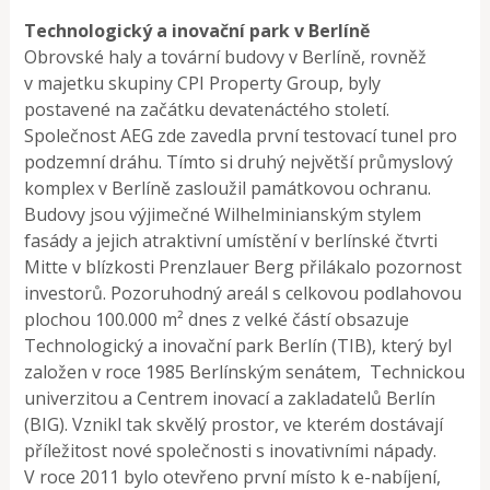
Technologický a inovační park v Berlíně
Obrovské haly a tovární budovy v Berlíně, rovněž
v majetku skupiny CPI Property Group, byly
postavené na začátku devatenáctého století.
Společnost AEG zde zavedla první testovací tunel pro
podzemní dráhu. Tímto si druhý největší průmyslový
komplex v Berlíně zasloužil památkovou ochranu.
Budovy jsou výjimečné Wilhelminianským stylem
fasády a jejich atraktivní umístění v berlínské čtvrti
Mitte v blízkosti Prenzlauer Berg přilákalo pozornost
investorů. Pozoruhodný areál s celkovou podlahovou
plochou 100.000 m² dnes z velké částí obsazuje
Technologický a inovační park Berlín (TIB), který byl
založen v roce 1985 Berlínským senátem, Technickou
univerzitou a Centrem inovací a zakladatelů Berlín
(BIG). Vznikl tak skvělý prostor, ve kterém dostávají
příležitost nové společnosti s inovativními nápady.
V roce 2011 bylo otevřeno první místo k e-nabíjení,