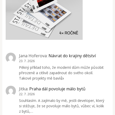
Jana Hoferova
:
Návrat do krajiny dětství
23. 7. 2026
Pěkný příklad toho, že moderní dům může působit
přirozeně a citlivě zapadnout do svého okolí.
Takové projekty mě baví👍
Jitka
:
Praha dál povoluje málo bytů
22. 7. 2026
Souhlasím. A zajímalo by mě, jestli developer, který
si stěžuje, že se povoluje málo bytů, vůbec ví, kolik
z bytů,…