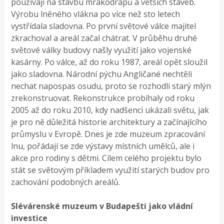
používají na stavbu mrakodrapů a větších staveb.
Výrobu lněného vlákna po více než sto letech
vystřídala sladovna. Po první světové válce majitel
zkrachoval a areál začal chátrat. V průběhu druhé
světové války budovy našly využití jako vojenské
kasárny. Po válce, až do roku 1987, areál opět sloužil
jako sladovna. Národní pýchu Angličané nechtěli
nechat napospas osudu, proto se rozhodli starý mlýn
zrekonstruovat. Rekonstrukce probíhaly od roku
2005 až do roku 2010, kdy nadšenci ukázali světu, jak
je pro ně důležitá historie architektury a začínajícího
průmyslu v Evropě. Dnes je zde muzeum zpracování
lnu, pořádají se zde výstavy místních umělců, ale i
akce pro rodiny s dětmi. Cílem celého projektu bylo
stát se světovým příkladem využití starých budov pro
zachování podobných areálů.
Slévárenské muzeum v Budapešti jako vládní
investice