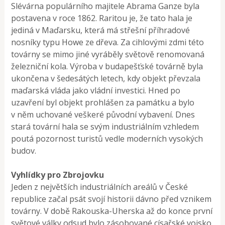
Slévárna populárního majitele Abrama Ganze byla
postavena v roce 1862. Raritou je, že tato hala je
jediná v Maďarsku, která má střešní příhradové
nosníky typu Howe ze dřeva. Za cihlovými zdmi této
továrny se mimo jiné vyráběly světově renomovaná
železniční kola. Výroba v budapešťské továrně byla
ukončena v šedesátých letech, kdy objekt převzala
maďarská vláda jako vládní investici. Hned po
uzavření byl objekt prohlášen za památku a bylo
v něm uchované veškeré původní vybavení. Dnes
stará tovární hala se svým industriálním vzhledem
poutá pozornost turistů vedle moderních vysokých
budov.
Vyhlídky pro Zbrojovku
Jeden z největších industriálních areálů v České
republice začal psát svojí historii dávno před vznikem
továrny. V době Rakouska-Uherska až do konce první
světové války odsud bylo zásobované císařské vojsko