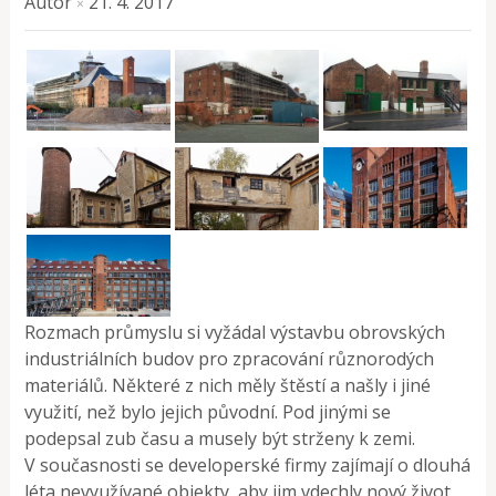
Autor
21. 4. 2017
×
Rozmach průmyslu si vyžádal výstavbu obrovských
industriálních budov pro zpracování různorodých
materiálů. Některé z nich měly štěstí a našly i jiné
využití, než bylo jejich původní. Pod jinými se
podepsal zub času a musely být strženy k zemi.
V současnosti se developerské firmy zajímají o dlouhá
léta nevyužívané objekty, aby jim vdechly nový život.