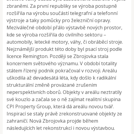
zbraněmi. Za první republiky se výroba postupně
rozšířila na výrobu součástí telegrafní a telefonní
výstroje a taky pomůcky pro železniční opravy.
Meziválečné období přálo výstavbě nových prostor,
kde se výroba rozšířila do civilního sektoru –
automobily, letecké motory, váhy, či obráběcí stroje.
Nejznámější produkt této doby byl psací stroj podle
licence Remington. Později se Zbrojovka stala
koncernem světového významu. V období totality
státem řízený podnik pokračoval v rozvoji. Areálu
uškodila až devadesátá léta, kdy došlo k radikální
strukturální změně provázané zrušením
neperspektivních oborů. Objekty v areálu neztratily
své kouzlo a začala se o ně zajímat realitní skupina
CPI Property Group, která dá areálu novou tvář.
Inspirací se staly právě zrekonstruované objekty ze
zahraničí. Nová Zbrojovka projde během
následujících let rekonstrukcí i novou výstavbou.